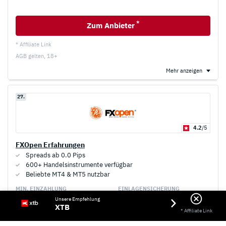
*
Zum Anbieter
* Affiliate Link
AGB gelten, 18+
Mehr anzeigen
27.
4.2
/5
FXOpen Erfahrungen
Spreads ab 0.0 Pips
600+ Handelsinstrumente verfügbar
Beliebte MT4 & MT5 nutzbar
MIN. EINZAHLUNG
EINLAGEN­SICHERUNG
Unsere Empfehlung
1,00€
–
XTB
* Affiliate Link
HANDELS­KOSTEN
MINI­KONTRAKTE
AGB gelten, 18+