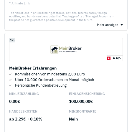
* Affiliate Link
The risk of loss in online trading of stocks, options, futures, forex, foreign
equities, and bonds can be substantial. Trading profits of Managed Accounts in
the past do not guarantee a positive development in the future.
Mehr anzeigen
17.
4.4
/5
MeinBroker Erfahrungen
Kommissionen von mindestens 2,00 Euro
Über 10.000 Ordervolumen im Monat möglich
Persönliche Kundenbetreuung
MIN. EINZAHLUNG
EINLAGEN­SICHERUNG
0,00€
100.000,00€
HANDELS­KOSTEN
MINI­KONTRAKTE
ab 2,29€ + 0,10%
Nein