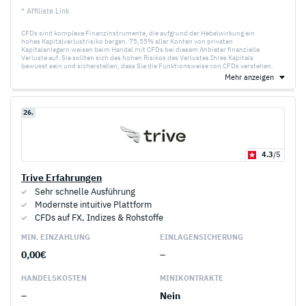
* Affiliate Link
CFDs sind komplexe Finanzinstrumente, die aufgrund der Hebelwirkung ein
hohes Kapitalverlustrisiko bergen. 75,55% aller Konten von privaten
Kapitalanlegern weisen beim Handel mit CFDs bei diesem Anbieter finanzielle
Verluste auf. Sie sollten sich des hohen Risikos des Verlustes Ihres Kapitals
bewusst sein und sicherstellen, dass Sie die Funktionsweise von CFDs verstehen.
Mehr anzeigen
26.
4.3
/5
Trive Erfahrungen
Sehr schnelle Ausführung
Modernste intuitive Plattform
CFDs auf FX, Indizes & Rohstoffe
MIN. EINZAHLUNG
EINLAGEN­SICHERUNG
0,00€
–
HANDELS­KOSTEN
MINI­KONTRAKTE
–
Nein