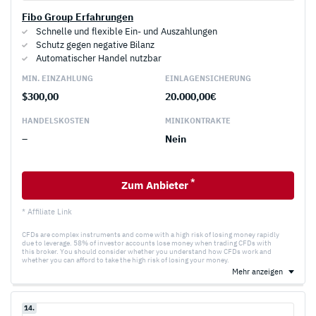
Fibo Group Erfahrungen
Schnelle und flexible Ein- und Auszahlungen
Schutz gegen negative Bilanz
Automatischer Handel nutzbar
MIN. EINZAHLUNG
EINLAGEN­SICHERUNG
$300,00
20.000,00€
HANDELS­KOSTEN
MINI­KONTRAKTE
–
Nein
*
Zum Anbieter
* Affiliate Link
CFDs are complex instruments and come with a high risk of losing money rapidly
due to leverage. 58% of investor accounts lose money when trading CFDs with
this broker. You should consider whether you understand how CFDs work and
whether you can afford to take the high risk of losing your money.
Mehr anzeigen
14.