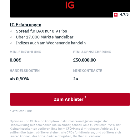
4.7
/5
IG Erfahrungen
Spread für DAX nur 0.9 Pips
Über 17.000 Märkte handelbar
Indizes auch am Wochenende handeln
MIN. EINZAHLUNG
EINLAGEN­SICHERUNG
0,00€
£50.000,00
HANDELS­KOSTEN
MINI­KONTRAKTE
ab 0,50%
Ja
*
Zum Anbieter
* Affiliate Link
Optionen und CFDs sind komplexe Instrumente und gehen wegen der
Hebelwirkung mit dem hohen Risiko einher, schnell Geld zu verlieren. 72 % der
Kleinanlegerkonten verlieren Geld beim CFD-Handel mit diesem Anbieter. Sie
sollten überlegen, ob Sie verstehen, wie CFDs funktionieren, und ob Sie es sich
leisten können, das hohe Risiko einzugehen, Ihr Geld zu verlieren.