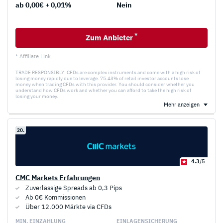
ab 0,00€ + 0,01%
Nein
*
Zum Anbieter
* Affiliate Link
TRADE RESPONSIBLY: CFDs are complex instruments and come with a high risk of
losing money rapidly due to leverage. 75.43% of retail investor accounts lose
money when trading CFDs with this provider. You should consider whether you
understand how CFDs work and whether you can afford to take the high risk of
losing your money.
Mehr anzeigen
20.
4.3
/5
CMC Markets Erfahrungen
Zuverlässige Spreads ab 0,3 Pips
Ab 0€ Kommissionen
Über 12.000 Märkte via CFDs
MIN. EINZAHLUNG
EINLAGEN­SICHERUNG