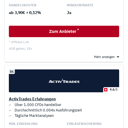
HANDELS­KOSTEN
MINI­KONTRAKTE
ab 3,90€ + 0,12%
Ja
*
Zum Anbieter
* Affiliate Link
AGB gelten, 18+
Mehr anzeigen
10.
4.6
/5
ActivTrades Erfahrungen
Über 1.000 CFDs handelbar
Durchschnittlich 0.004s Ausführungszeit
Tägliche Marktanalysen
MIN. EINZAHLUNG
EINLAGEN­SICHERUNG