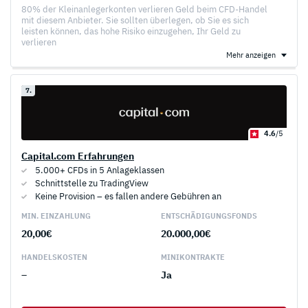
80% der Kleinanlegerkonten verlieren Geld beim CFD-Handel
mit diesem Anbieter. Sie sollten überlegen, ob Sie es sich
leisten können, das hohe Risiko einzugehen, Ihr Geld zu
verlieren
Mehr anzeigen
7.
4.6
/5
Capital.com Erfahrungen
5.000+ CFDs in 5 Anlageklassen
Schnittstelle zu TradingView
Keine Provision – es fallen andere Gebühren an
MIN. EINZAHLUNG
ENTSCHÄDIGUNGS­FONDS
20,00€
20.000,00€
HANDELS­KOSTEN
MINI­KONTRAKTE
–
Ja