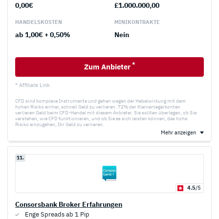
0,00€
£1.000.000,00
HANDELS­KOSTEN
MINI­KONTRAKTE
ab 1,00€ + 0,50%
Nein
*
Zum Anbieter
* Affiliate Link
CFD sind komplexe Instrumente und gehen wegen der Hebelwirkung mit dem
hohen Risiko einher, schnell Geld zu verlieren. 72% der Kleinanlegerkonten
verlieren Geld beim CFD-Handel mit diesem Anbieter. Sie sollten überlegen, ob Sie
verstehen, wie CFD funktionieren, und ob Sie es sich leisten können, das hohe
Risiko einzugehen, Ihr Geld zu verlieren.
Mehr anzeigen
11.
4.5
/5
Consorsbank Broker Erfahrungen
Enge Spreads ab 1 Pip