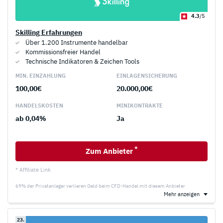
4.3
/5
Skilling Erfahrungen
Über 1.200 Instrumente handelbar
Kommissionsfreier Handel
Technische Indikatoren & Zeichen Tools
MIN. EINZAHLUNG
EINLAGEN­SICHERUNG
100,00€
20.000,00€
HANDELS­KOSTEN
MINI­KONTRAKTE
ab 0,04%
Ja
*
Zum Anbieter
* Affiliate Link
69% der Privatanleger verlieren Geld beim CFD-Handel mit diesem Anbieter
Mehr anzeigen
23.