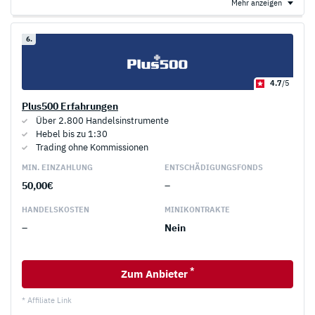
Mehr anzeigen
6.
4.7
/5
Plus500 Erfahrungen
Über 2.800 Handelsinstrumente
Hebel bis zu 1:30
Trading ohne Kommissionen
MIN. EINZAHLUNG
ENTSCHÄDIGUNGS­FONDS
50,00€
–
HANDELS­KOSTEN
MINI­KONTRAKTE
–
Nein
*
Zum Anbieter
* Affiliate Link