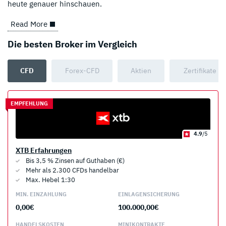
heute genauer hinschauen.
Read More
Die besten Broker im Vergleich
CFD
Forex-CFD
Aktien
Zertifikate
EMPFEHLUNG
4.9
/5
XTB Erfahrungen
Bis 3,5 % Zinsen auf Guthaben (€)
Mehr als 2.300 CFDs handelbar
Max. Hebel 1:30
MIN. EINZAHLUNG
EINLAGEN­SICHERUNG
0,00€
100.000,00€
HANDELS­KOSTEN
MINI­KONTRAKTE