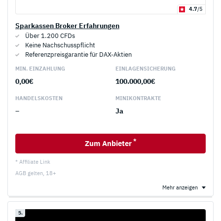
4.7
/5
Sparkassen Broker Erfahrungen
Über 1.200 CFDs
Keine Nachschusspflicht
Referenzpreisgarantie für DAX-Aktien
MIN. EINZAHLUNG
EINLAGEN­SICHERUNG
0,00€
100.000,00€
HANDELS­KOSTEN
MINI­KONTRAKTE
–
Ja
*
Zum Anbieter
* Affiliate Link
AGB gelten, 18+
Mehr anzeigen
5.