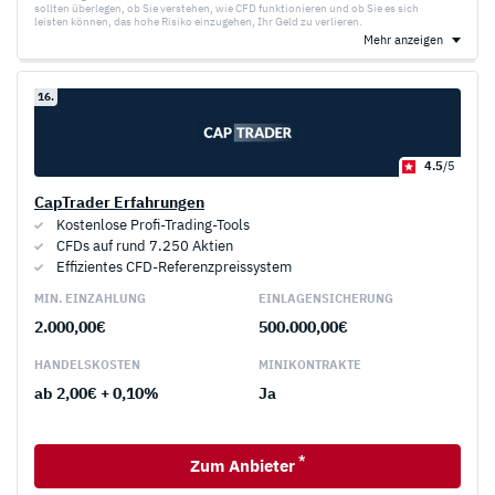
sollten überlegen, ob Sie verstehen, wie CFD funktionieren und ob Sie es sich
leisten können, das hohe Risiko einzugehen, Ihr Geld zu verlieren.
Mehr anzeigen
16.
4.5
/5
CapTrader Erfahrungen
Kostenlose Profi-Trading-Tools
CFDs auf rund 7.250 Aktien
Effizientes CFD-Referenzpreissystem
MIN. EINZAHLUNG
EINLAGEN­SICHERUNG
2.000,00€
500.000,00€
HANDELS­KOSTEN
MINI­KONTRAKTE
ab 2,00€ + 0,10%
Ja
*
Zum Anbieter