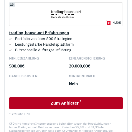
15.
4.5
/5
trading-house.net Erfahrungen
Portfolio von über 800 Strategien
Leistungsstarke Handelsplattform
Blitzschnelle Auftragsausführung
MIN. EINZAHLUNG
EINLAGEN­SICHERUNG
500,00€
20.000,00€
HANDELS­KOSTEN
MINI­KONTRAKTE
–
Nein
*
Zum Anbieter
* Affiliate Link
CFD sind komplexe Instrumente und beinhalten wegen der Hebelwirkung ein
hohes Risiko, schnell Geld zu verlieren. Zwischen 75,0% und 81,3% der
Kleinanlegerkonten verlieren Geld beim CFD-Handel mit diesen Anbietern. Sie