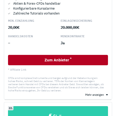
Aktien & Forex-CFDs handelbar
Konfigurierbare Kursalarme
Zahlreiche Tutorials vorhanden
MIN. EINZAHLUNG
EINLAGEN­SICHERUNG
20,00€
20.000,00€
HANDELS­KOSTEN
MINI­KONTRAKTE
–
Ja
*
Zum Anbieter
* Affiliate Link
CFDs sind komplexe Instrumente und bergen aufgrund der Hebelwirkung ein
hohes Risiko, schnell Geld zu verlieren. 75% der Konten von Kleinanlegern
verlieren beim Handel mit CFDs bei diesem Anbieter Geld. Sie sollten abwägen, ob
Sie die Funktionsweise von CFDs verstehen und ob Sie es sich leisten können, das
hohe Risiko einzugehen, Ihr Geld zu verlieren.
Mehr anzeigen
22.