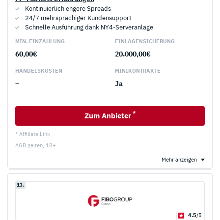
Kontinuierlich engere Spreads
24/7 mehrsprachiger Kundensupport
Schnelle Ausführung dank NY4-Serveranlage
MIN. EINZAHLUNG
EINLAGEN­SICHERUNG
60,00€
20.000,00€
HANDELS­KOSTEN
MINI­KONTRAKTE
–
Ja
*
Zum Anbieter
* Affiliate Link
AGB gelten, 18+
Mehr anzeigen
13.
4.5
/5