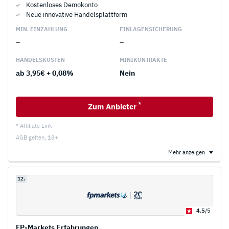
Kostenloses Demokonto
Neue innovative Handelsplattform
MIN. EINZAHLUNG
EINLAGEN­SICHERUNG
–
–
HANDELS­KOSTEN
MINI­KONTRAKTE
ab 3,95€ + 0,08%
Nein
*
Zum Anbieter
* Affiliate Link
AGB gelten, 18+
Mehr anzeigen
12.
4.5
/5
FP-Markets Erfahrungen