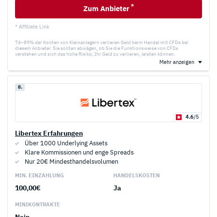
*
Zum Anbieter
* Affiliate Link
74–89% der Konten von Kleinanlegern verlieren Geld beim Handel mit CFDs bei
diesem Anbieter. Sie sollten abwägen, ob Sie die Funktionsweise von CFDs
verstehen und sich das hohe Risiko, Ihr Geld zu verlieren, leisten können.
Mehr anzeigen
8.
4.6
/5
Libertex Erfahrungen
Über 1000 Underlying Assets
Klare Kommissionen und enge Spreads
Nur 20€ Mindesthandelsvolumen
MIN. EINZAHLUNG
HANDELS­KOSTEN
100,00€
Ja
MINI­KONTRAKTE
Nein