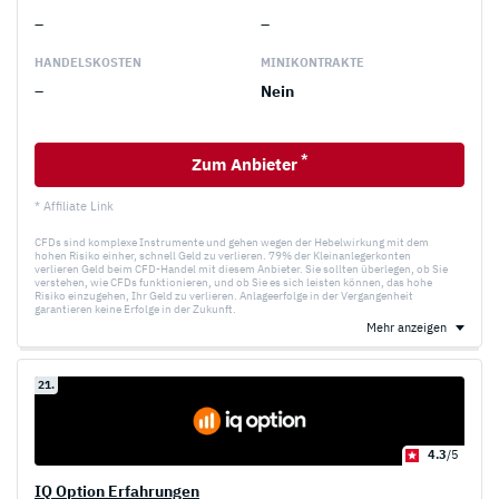
–
–
HANDELS­KOSTEN
MINI­KONTRAKTE
–
Nein
*
Zum Anbieter
* Affiliate Link
CFDs sind komplexe Instrumente und gehen wegen der Hebelwirkung mit dem
hohen Risiko einher, schnell Geld zu verlieren. 79% der Kleinanlegerkonten
verlieren Geld beim CFD-Handel mit diesem Anbieter. Sie sollten überlegen, ob Sie
verstehen, wie CFDs funktionieren, und ob Sie es sich leisten können, das hohe
Risiko einzugehen, Ihr Geld zu verlieren. Anlageerfolge in der Vergangenheit
garantieren keine Erfolge in der Zukunft.
Mehr anzeigen
21.
4.3
/5
IQ Option Erfahrungen