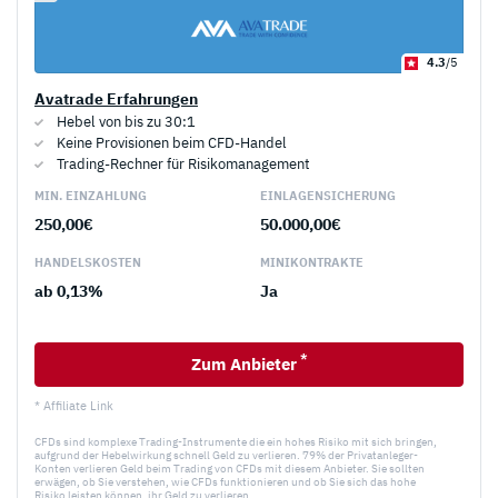
4.3
/5
Avatrade Erfahrungen
Hebel von bis zu 30:1
Keine Provisionen beim CFD-Handel
Trading-Rechner für Risikomanagement
MIN. EINZAHLUNG
EINLAGEN­SICHERUNG
250,00€
50.000,00€
HANDELS­KOSTEN
MINI­KONTRAKTE
ab 0,13%
Ja
*
Zum Anbieter
* Affiliate Link
CFDs sind komplexe Trading-Instrumente die ein hohes Risiko mit sich bringen,
aufgrund der Hebelwirkung schnell Geld zu verlieren. 79% der Privatanleger-
Konten verlieren Geld beim Trading von CFDs mit diesem Anbieter. Sie sollten
erwägen, ob Sie verstehen, wie CFDs funktionieren und ob Sie sich das hohe
Risiko leisten können, ihr Geld zu verlieren.