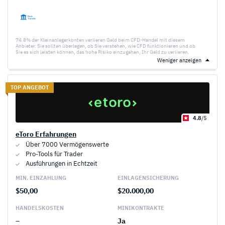
74.8% der Kleinanlegerkonten verlieren Geld beim CFD-Handel mit diesem
Anbieter. Sie sollten überlegen, ob Sie verstehen, wie CFD funktionieren und ob
Sie es sich leisten können, das hohe Risiko einzugehen, Ihr Geld zu verlieren.
Weniger anzeigen
TOP ANGEBOT
4.8
/5
eToro Erfahrungen
Über 7000 Vermögenswerte
Pro-Tools für Trader
Ausführungen in Echtzeit
MIN. EINZAHLUNG
EINLAGEN­SICHERUNG
$50,00
$20.000,00
HANDELS­KOSTEN
MINI­KONTRAKTE
–
Ja