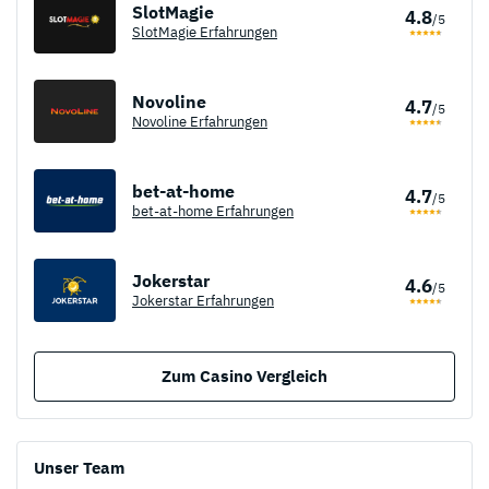
SlotMagie
4.8
/5
SlotMagie Erfahrungen
Novoline
4.7
/5
Novoline Erfahrungen
bet-at-home
4.7
/5
bet-at-home Erfahrungen
Jokerstar
4.6
/5
Jokerstar Erfahrungen
Zum Casino Vergleich
Betano Bonus
4.9
/5
400% bis zu 80€
Unser Team
AGB gelten