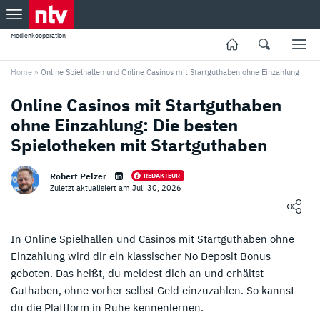
Medienkooperation
Home
»
Online Spielhallen und Online Casinos mit Startguthaben ohne Einzahlung
Online Casinos mit Startguthaben
ohne Einzahlung: Die besten
Spielotheken mit Startguthaben
Robert Pelzer
REDAKTEUR
Zuletzt aktualisiert am Juli 30, 2026
Loading ...
In Online Spielhallen und Casinos mit Startguthaben ohne
Einzahlung wird dir ein klassischer No Deposit Bonus
geboten. Das heißt, du meldest dich an und erhältst
Guthaben, ohne vorher selbst Geld einzuzahlen. So kannst
du die Plattform in Ruhe kennenlernen.