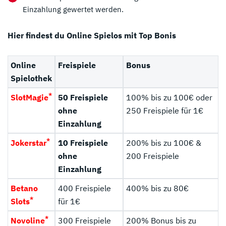
Einzahlung gewertet werden.
Hier findest du Online Spielos mit Top Bonis
Online
Freispiele
Bonus
Spielothek
*
SlotMagie
50 Freispiele
100% bis zu 100€ oder
ohne
250 Freispiele für 1€
Einzahlung
*
Jokerstar
10 Freispiele
200% bis zu 100€ &
ohne
200 Freispiele
Einzahlung
Betano
400 Freispiele
400% bis zu 80€
*
Slots
für 1€
*
Novoline
300 Freispiele
200% Bonus bis zu