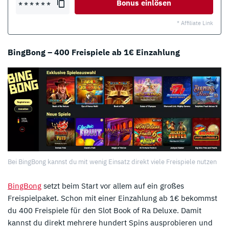
Bonus einlösen
* Affiliate Link
BingBong – 400 Freispiele ab 1€ Einzahlung
Bei BingBong kannst du mit wenig Einsatz direkt viele Freispiele nutzen
BingBong
setzt beim Start vor allem auf ein großes
Freispielpaket. Schon mit einer Einzahlung ab 1€ bekommst
du 400 Freispiele für den Slot Book of Ra Deluxe. Damit
kannst du direkt mehrere hundert Spins ausprobieren und