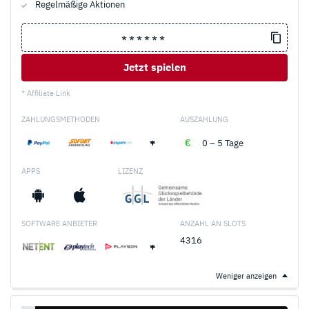
Regelmäßige Aktionen
Jetzt spielen
* Affiliate Link
ZAHLUNGSMETHODEN
AUSZAHLUNG
+
0 – 5 Tage
APPS
LIZENZ
SOFTWARE ANBIETER
ANZAHL AN SLOTS
4316
+
Weniger anzeigen