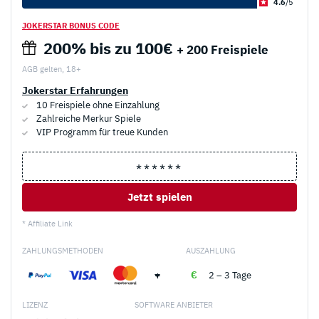
4.6
/5
JOKERSTAR BONUS CODE
200% bis zu 100€
+ 200 Freispiele
AGB gelten, 18+
Jokerstar Erfahrungen
10 Freispiele ohne Einzahlung
Zahlreiche Merkur Spiele
VIP Programm für treue Kunden
Jetzt spielen
* Affiliate Link
ZAHLUNGSMETHODEN
AUSZAHLUNG
+
2 – 3 Tage
LIZENZ
SOFTWARE ANBIETER