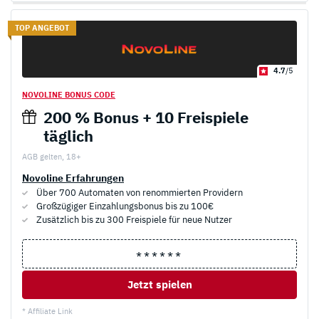
TOP ANGEBOT
4.7
/5
NOVOLINE BONUS CODE
200 % Bonus + 10 Freispiele
täglich
AGB gelten, 18+
Novoline Erfahrungen
Über 700 Automaten von renommierten Providern
Großzügiger Einzahlungsbonus bis zu 100€
Zusätzlich bis zu 300 Freispiele für neue Nutzer
Jetzt spielen
* Affiliate Link