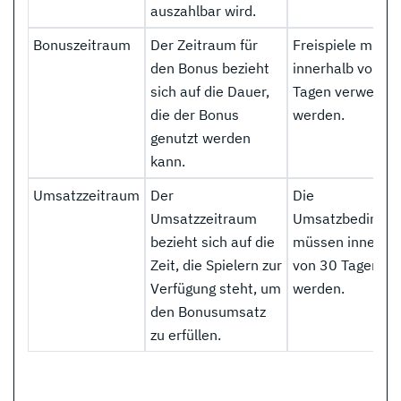
auszahlbar wird.
Bonuszeitraum
Der Zeitraum für
Freispiele müss
den Bonus bezieht
innerhalb von 7
sich auf die Dauer,
Tagen verwende
die der Bonus
werden.
genutzt werden
kann.
Umsatzzeitraum
Der
Die
Umsatzzeitraum
Umsatzbedingu
bezieht sich auf die
müssen innerhal
Zeit, die Spielern zur
von 30 Tagen erf
Verfügung steht, um
werden.
den Bonusumsatz
zu erfüllen.