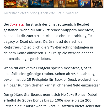
Jokerstar bietet dir eine gut sortierte Slot-Auswahl an
Bei
Jokerstar
lässt sich der Einstieg ziemlich flexibel
gestalten. Wenn du nur kurz reinschnuppern möchtest,
kannst du dir zuerst 10 Freispiele ohne Einzahlung für
Legacy of Dead sichern. Dafür musst du nach der
Registrierung lediglich die SMS-Benachrichtigungen in
deinem Konto aktivieren. Die Freispiele werden danach
automatisch gutgeschrieben.
Wenn du direkt mit Echtgeld spielen möchtest, gibt es
ebenfalls eine günstige Option. Schon ab 1€ Einzahlung
bekommst du 25 Freispiele für Book of Dead, wodurch du
ein paar Runden drehen kannst, ohne viel Geld einzusetzen.
Der größere Startbonus nennt sich No Joke Bonus. Dabei
erhältst du 200% Bonus bis zu 100€ sowie bis zu 200
Freispiele für ausgewählte Slots. Zusätzlich bietet Jokerstar