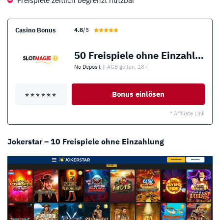
Freispiele zeitlich begrenzt nutzbar
Casino Bonus
4.8
/5
50 Freispiele ohne Einzahlung
No Deposit
|
AGB gelten, 18+
Bonus einlösen
* Affiliate Link
Jokerstar – 10 Freispiele ohne Einzahlung