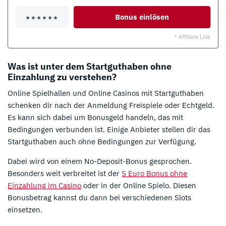
Bonus einlösen
* Affiliate Link
Was ist unter dem Startguthaben ohne
Einzahlung zu verstehen?
Online Spielhallen und Online Casinos mit Startguthaben
schenken dir nach der Anmeldung Freispiele oder Echtgeld.
Es kann sich dabei um Bonusgeld handeln, das mit
Bedingungen verbunden ist. Einige Anbieter stellen dir das
Startguthaben auch ohne Bedingungen zur Verfügung.
Dabei wird von einem No-Deposit-Bonus gesprochen.
Besonders weit verbreitet ist der
5 Euro Bonus ohne
Einzahlung im Casino
oder in der Online Spielo. Diesen
Bonusbetrag kannst du dann bei verschiedenen Slots
einsetzen.