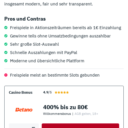
insgesamt modern, fair und sehr transparent.
Pros und Contras
Freispiele in Aktionszeiträumen bereits ab 1€ Einzahlung
Gewinne teils ohne Umsatzbedingungen auszahlbar
Sehr große Slot-Auswahl
Schnelle Auszahlungen mit PayPal
Moderne und übersichtliche Plattform
Freispiele meist an bestimmte Slots gebunden
Casino Bonus
4.9
/5
400% bis zu 80€
Willkommensbonus
|
AGB gelten, 18+