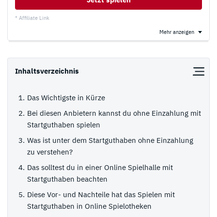
* Affiliate Link
Mehr anzeigen
Inhaltsverzeichnis
Das Wichtigste in Kürze
Bei diesen Anbietern kannst du ohne Einzahlung mit
Startguthaben spielen
Was ist unter dem Startguthaben ohne Einzahlung
zu verstehen?
Das solltest du in einer Online Spielhalle mit
Startguthaben beachten
Diese Vor- und Nachteile hat das Spielen mit
Startguthaben in Online Spielotheken