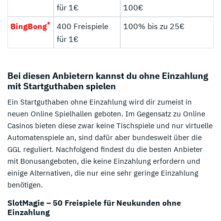
für 1€
100€
*
BingBong
400 Freispiele
100% bis zu 25€
für 1€
Bei diesen Anbietern kannst du ohne Einzahlung
mit Startguthaben spielen
Ein Startguthaben ohne Einzahlung wird dir zumeist in
neuen Online Spielhallen geboten. Im Gegensatz zu Online
Casinos bieten diese zwar keine Tischspiele und nur virtuelle
Automatenspiele an, sind dafür aber bundesweit über die
GGL reguliert. Nachfolgend findest du die besten Anbieter
mit Bonusangeboten, die keine Einzahlung erfordern und
einige Alternativen, die nur eine sehr geringe Einzahlung
benötigen.
SlotMagie – 50 Freispiele für Neukunden ohne
Einzahlung