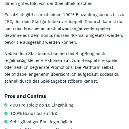
dir ein gutes Bild von der Spielothek machen.
Zusätzlich gibt es noch einen 100% Einzahlungsbonus bis zu
25€, der dein Startguthaben verdoppelt. Dadurch kannst du
nach den Freispielen noch etwas länger weiterspielen.
Gewinne aus dem Bonus müssen 40-mal umgesetzt werden,
bevor sie ausgezahlt werden können.
Neben dem Startbonus tauchen bei BingBong auch
regelmäßig kleinere Aktionen auf, zum Beispiel Freispiele
oder zeitlich begrenzte Promotions. Die Plattform selbst
bleibt dabei angenehm übersichtlich aufgebaut, sodass du
schnell durch das Spielangebot stöbern kannst.
Pros und Contras
400 Freispiele ab 1€ Einzahlung
100% Bonus bis zu 25€
Sehr günstiger Einstieg möglich