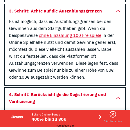
3. Schritt: Achte auf die Auszahlungsgrenzen
Es ist möglich, dass es Auszahlungsgrenzen bei den
Gewinnen aus dem Startguthaben gibt. Wenn du
beispielsweise
ohne Einzahlung 100 Freispiele
in der
Online Spielhalle nutzt und damit Gewinne generierst,
möchtest du diese vielleicht auszahlen lassen. Dabei
wirst du feststellen, dass die Plattformen oft
Auszahlungsgrenzen verwenden. Diese legen fest, dass
Gewinne zum Beispiel nur bis zu einer Höhe von 50€
oder 100€ ausgezahlt werden können.
4. Schritt: Berücksichtige die Registrierung und
Verifizierung
In lizenzierten Online Spielhallen mit Startguthaben
Betano Casino Bonus
musst du dich zunächst registrieren und verifizieren,
400% bis zu 80€
* Affiliate Link
bevor du auf das Bonusangebot zugreifen kannst. Aber
AGB gelten, 18+