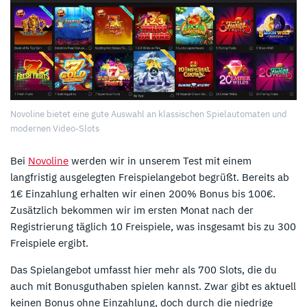
Novoline bietet eine gute Auswahl an klassischen Spielautomaten und
modernen Video-Slots
Bei
Novoline
werden wir in unserem Test mit einem
langfristig ausgelegten Freispielangebot begrüßt. Bereits ab
1€ Einzahlung erhalten wir einen 200% Bonus bis 100€.
Zusätzlich bekommen wir im ersten Monat nach der
Registrierung täglich 10 Freispiele, was insgesamt bis zu 300
Freispiele ergibt.
Das Spielangebot umfasst hier mehr als 700 Slots, die du
auch mit Bonusguthaben spielen kannst. Zwar gibt es aktuell
keinen Bonus ohne Einzahlung, doch durch die niedrige