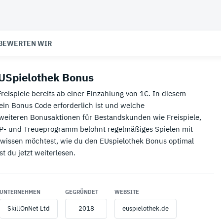
Einzahlung
17.
17.
EUspielothek 
EUspielothek
Online Casinos mit Startguthaben
18.
18.
Play Ojo Erfa
Play Ojo Bonu
 BEWERTEN WIR
19.
19.
Lord Lucky Er
Lord Lucky Bo
20.
20.
Casumo Erfah
Casumo Bonu
EUSpielothek Bonus
eispiele bereits ab einer Einzahlung von 1€. In diesem
b ein Bonus Code erforderlich ist und welche
 weiteren Bonusaktionen für Bestandskunden wie Freispiele,
IP- und Treueprogramm belohnt regelmäßiges Spielen mit
 wissen möchtest, wie du den EUspielothek Bonus optimal
st du jetzt weiterlesen.
UNTERNEHMEN
GEGRÜNDET
WEBSITE
SkillOnNet Ltd
2018
euspielothek.de