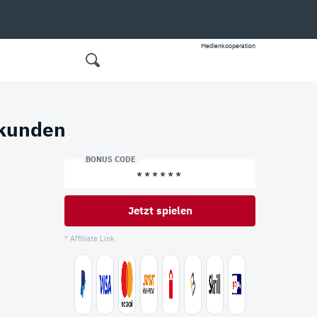
Medienkooperation
 Freispiele
ukunden
fahrungen
nus Code
Casino Freispiele
BONUS CODE
fahrungen
onus Code
50 Freispiele ohne Einzahlung
rfahrungen
Bonus Code
100 Freispiele ohne Einzahlung
Jetzt spielen
ngen
ode
 Ratgeber
* Affiliate Link
n Erfahrungen
n Bonus Code
Online Casinos mit hoher Auszahlungsquote
hrungen
us Code
Online Casinos mit hoher Auszahlungsquote