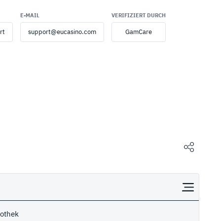
E-MAIL
VERIFIZIERT DURCH
rt
support@eucasino.com
GamCare
Sicherheit
sehr hoch
hoch
hoch
lothek
sehr hoch