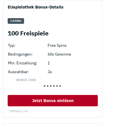
EUspielothek Bonus-Details
CASINO
100 Freispiele
Typ:
Free Spins
Bedingungen:
60x Gewinne
Min. Einzahlung:
1
Auszahlbar:
Ja
BONUS CODE
Jetzt Bonus einlösen
* Affiliate Link