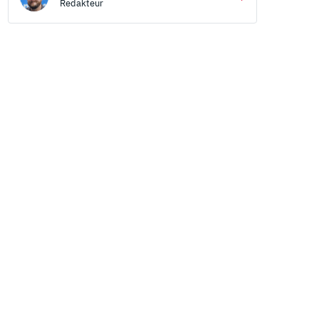
Redakteur