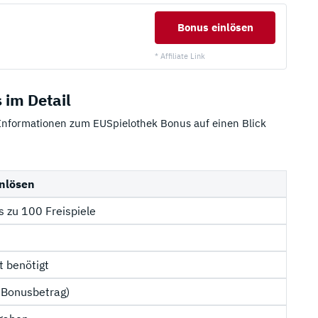
Bonus einlösen
* Affiliate Link
im Detail
 Informationen zum EUSpielothek Bonus auf einen Blick
nlösen
 zu 100 Freispiele
t benötigt
 Bonusbetrag)