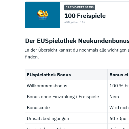
CASINO FREE SPINS
100 Freispiele
AGB gelten, 18+
Der EUSpielothek Neukundenbonus 
In der Übersicht kannst du nochmals alle wichtigen
finden.
EUspielothek Bonus
Bonus ei
Willkommensbonus
100 % bis
Bonus ohne Einzahlung / Freispiele
Nein
Bonuscode
Wird nich
Umsatzbedingungen
60 x (nur