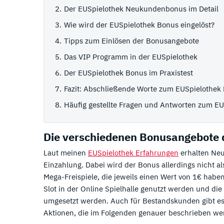
Der EUSpielothek Neukundenbonus im Detail
Wie wird der EUSpielothek Bonus eingelöst?
Tipps zum Einlösen der Bonusangebote
Das VIP Programm in der EUSpielothek
Der EUSpielothek Bonus im Praxistest
Fazit: Abschließende Worte zum EUSpielothek
Häufig gestellte Fragen und Antworten zum E
Die verschiedenen Bonusangebote 
Laut meinen
EUSpielothek Erfahrungen
erhalten Neu
Einzahlung. Dabei wird der Bonus allerdings nicht 
Mega-Freispiele, die jeweils einen Wert von 1€ habe
Slot in der Online Spielhalle genutzt werden und d
umgesetzt werden. Auch für Bestandskunden gibt 
Aktionen, die im Folgenden genauer beschrieben we