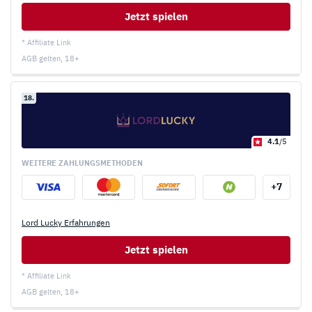
Jetzt spielen
* Affiliate Link
AGB gelten, 18+
18.
4.1
/5
WEITERE ZAHLUNGS­METHODEN
+7
Lord Lucky Erfahrungen
Jetzt spielen
* Affiliate Link
AGB gelten, 18+