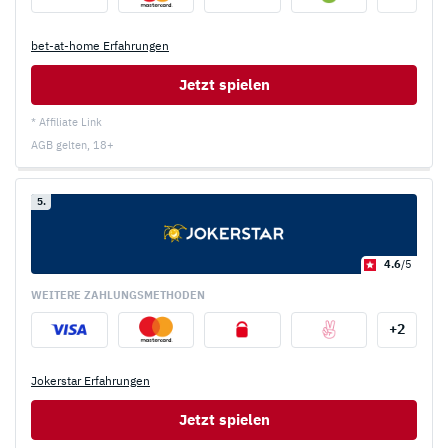
bet-at-home Erfahrungen
Jetzt spielen
* Affiliate Link
AGB gelten, 18+
5.
4.6
/5
WEITERE ZAHLUNGS­METHODEN
+2
Jokerstar Erfahrungen
Jetzt spielen