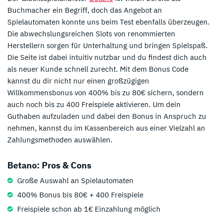
Buchmacher ein Begriff, doch das Angebot an
Spielautomaten konnte uns beim Test ebenfalls überzeugen.
Die abwechslungsreichen Slots von renommierten
Herstellern sorgen für Unterhaltung und bringen Spielspaß.
Die Seite ist dabei intuitiv nutzbar und du findest dich auch
als neuer Kunde schnell zurecht. Mit dem Bonus Code
kannst du dir nicht nur einen großzügigen
Willkommensbonus von 400% bis zu 80€ sichern, sondern
auch noch bis zu 400 Freispiele aktivieren. Um dein
Guthaben aufzuladen und dabei den Bonus in Anspruch zu
nehmen, kannst du im Kassenbereich aus einer Vielzahl an
Zahlungsmethoden auswählen.
Betano: Pros & Cons
Große Auswahl an Spielautomaten
400% Bonus bis 80€ + 400 Freispiele
Freispiele schon ab 1€ Einzahlung möglich