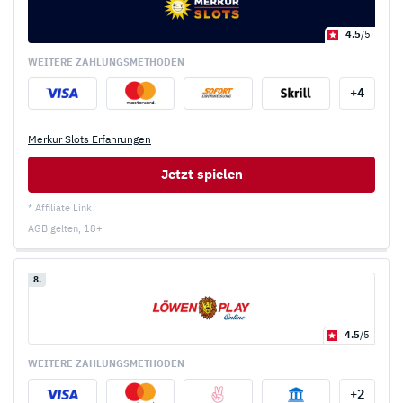
4.5
/5
WEITERE ZAHLUNGS­METHODEN
+4
Merkur Slots Erfahrungen
Jetzt spielen
* Affiliate Link
AGB gelten, 18+
8.
4.5
/5
WEITERE ZAHLUNGS­METHODEN
+2