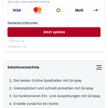
WEITERE ZAHLUNGS­METHODEN
+4
StarGames Erfahrungen
Jetzt spielen
* Affiliate Link
AGB gelten, 18+
Inhaltsverzeichnis
Die besten Online Spielhallen mit Giropay
Unkompliziert und schnell einzahlen mit Giropay
So funktionieren Ein- und Auszahlungen mit Giropay
Erstelle zunächst ein Konto