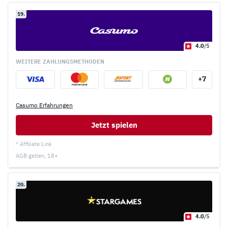
19.
4.0
/5
WEITERE ZAHLUNGS­METHODEN
+7
Casumo Erfahrungen
Jetzt spielen
* Affiliate Link
AGB gelten, 18+
20.
4.0
/5