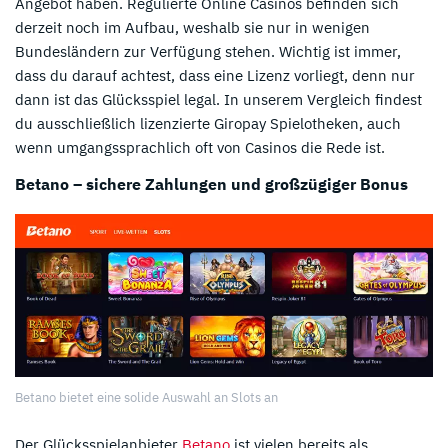
Angebot haben. Regulierte Online Casinos befinden sich
derzeit noch im Aufbau, weshalb sie nur in wenigen
Bundesländern zur Verfügung stehen. Wichtig ist immer,
dass du darauf achtest, dass eine Lizenz vorliegt, denn nur
dann ist das Glücksspiel legal. In unserem Vergleich findest
du ausschließlich lizenzierte Giropay Spielotheken, auch
wenn umgangssprachlich oft von Casinos die Rede ist.
Betano – sichere Zahlungen und großzügiger Bonus
Betano bietet eine solide Auswahl an Slots an
Der Glücksspielanbieter
Betano
ist vielen bereits als