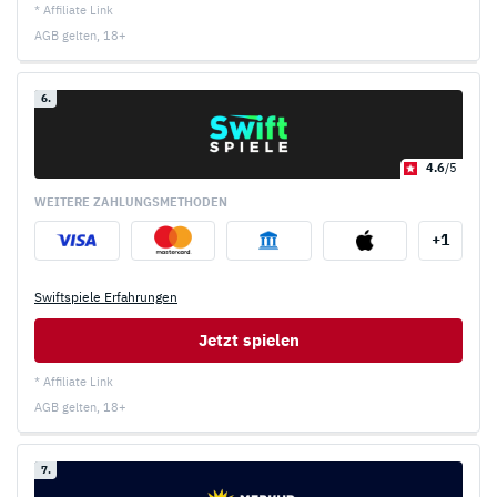
* Affiliate Link
AGB gelten, 18+
6.
4.6
/5
WEITERE ZAHLUNGS­METHODEN
+1
Swiftspiele Erfahrungen
Jetzt spielen
* Affiliate Link
AGB gelten, 18+
7.