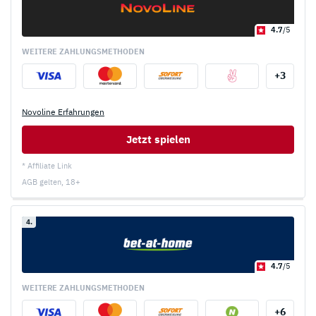
4.7
/5
WEITERE ZAHLUNGS­METHODEN
+3
Novoline Erfahrungen
Jetzt spielen
* Affiliate Link
AGB gelten, 18+
4.
4.7
/5
WEITERE ZAHLUNGS­METHODEN
+6