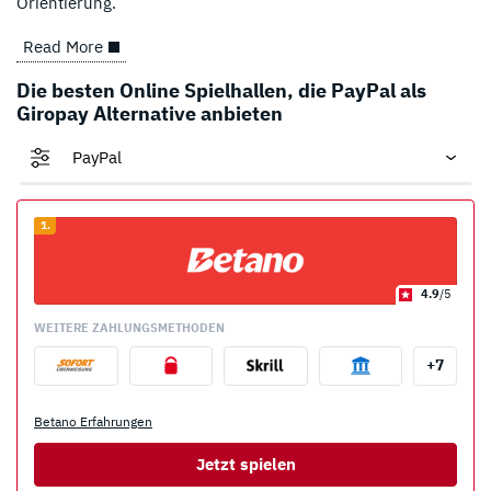
Orientierung.
Read More
Die besten Online Spielhallen, die PayPal als
Giropay Alternative anbieten
PayPal
1.
4.9
/5
WEITERE ZAHLUNGS­METHODEN
+7
Betano Erfahrungen
Jetzt spielen