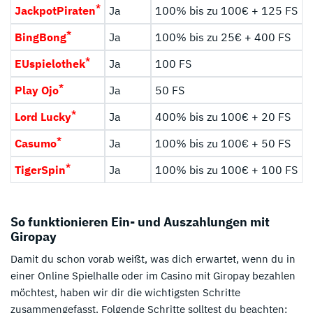
*
JackpotPiraten
Ja
100% bis zu 100€ + 125 FS
*
BingBong
Ja
100% bis zu 25€ + 400 FS
*
EUspielothek
Ja
100 FS
*
Play Ojo
Ja
50 FS
*
Lord Lucky
Ja
400% bis zu 100€ + 20 FS
*
Casumo
Ja
100% bis zu 100€ + 50 FS
*
TigerSpin
Ja
100% bis zu 100€ + 100 FS
So funktionieren Ein- und Auszahlungen mit
Giropay
Damit du schon vorab weißt, was dich erwartet, wenn du in
einer Online Spielhalle oder im Casino mit Giropay bezahlen
möchtest, haben wir dir die wichtigsten Schritte
zusammengefasst. Folgende Schritte solltest du beachten: