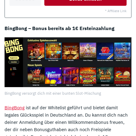
* Affiliate Link
BingBong – Bonus bereits ab 1€ Ersteinzahlung
BingBong versorgt dich mit einer bunten Slot-Mischung
BingBong
ist auf der Whitelist geführt und bietet damit
legales Glücksspiel in Deutschland an. Du kannst dich nach
deiner Anmeldung über einen Willkommensbonus freuen,
der dir neben Bonusguthaben auch noch Freispiele