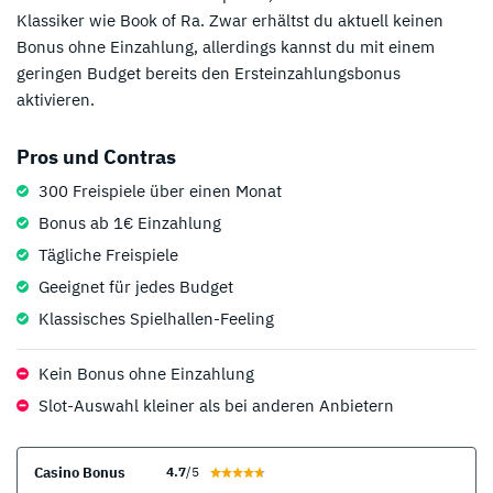
Klassiker wie Book of Ra. Zwar erhältst du aktuell keinen
Bonus ohne Einzahlung, allerdings kannst du mit einem
geringen Budget bereits den Ersteinzahlungsbonus
aktivieren.
Pros und Contras
300 Freispiele über einen Monat
Bonus ab 1€ Einzahlung
Tägliche Freispiele
Geeignet für jedes Budget
Klassisches Spielhallen-Feeling
Kein Bonus ohne Einzahlung
Slot-Auswahl kleiner als bei anderen Anbietern
Casino Bonus
4.7
/5