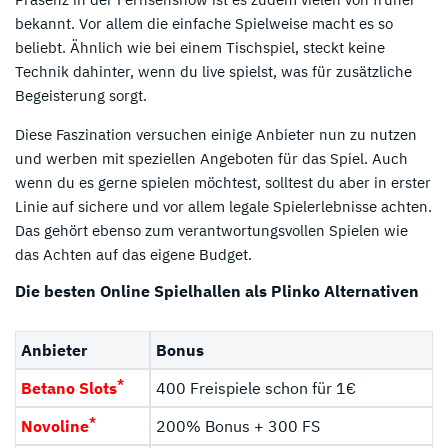
bekannt. Vor allem die einfache Spielweise macht es so
beliebt. Ähnlich wie bei einem Tischspiel, steckt keine
Technik dahinter, wenn du live spielst, was für zusätzliche
Begeisterung sorgt.
Diese Faszination versuchen einige Anbieter nun zu nutzen
und werben mit speziellen Angeboten für das Spiel. Auch
wenn du es gerne spielen möchtest, solltest du aber in erster
Linie auf sichere und vor allem legale Spielerlebnisse achten.
Das gehört ebenso zum verantwortungsvollen Spielen wie
das Achten auf das eigene Budget.
Die besten Online Spielhallen als Plinko Alternativen
Anbieter
Bonus
*
Betano Slots
400 Freispiele schon für 1€
*
Novoline
200% Bonus + 300 FS