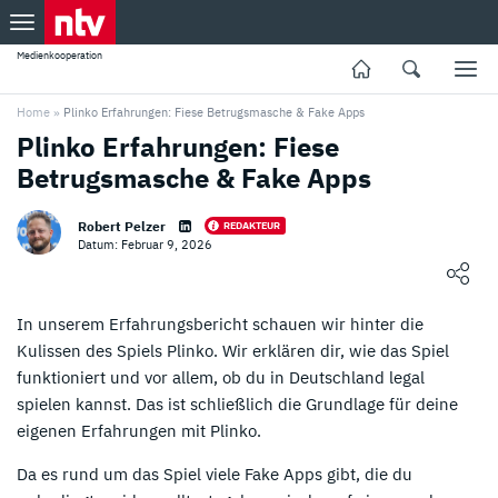
Medienkooperation
Home
»
Plinko Erfahrungen: Fiese Betrugsmasche & Fake Apps
Plinko Erfahrungen: Fiese
Betrugsmasche & Fake Apps
Robert Pelzer
REDAKTEUR
Datum: Februar 9, 2026
Loading ...
In unserem Erfahrungsbericht schauen wir hinter die
Kulissen des Spiels Plinko. Wir erklären dir, wie das Spiel
funktioniert und vor allem, ob du in Deutschland legal
spielen kannst. Das ist schließlich die Grundlage für deine
eigenen Erfahrungen mit Plinko.
Da es rund um das Spiel viele Fake Apps gibt, die du