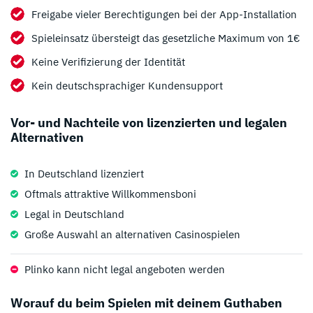
Freigabe vieler Berechtigungen bei der App-Installation
Spieleinsatz übersteigt das gesetzliche Maximum von 1€
Keine Verifizierung der Identität
Kein deutschsprachiger Kundensupport
Vor- und Nachteile von lizenzierten und legalen
Alternativen
In Deutschland lizenziert
Oftmals attraktive Willkommensboni
Legal in Deutschland
Große Auswahl an alternativen Casinospielen
Plinko kann nicht legal angeboten werden
Worauf du beim Spielen mit deinem Guthaben