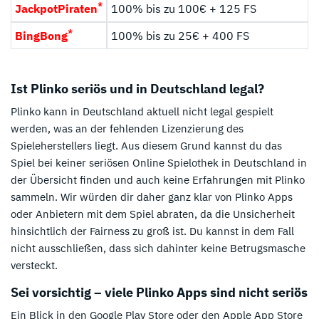
*
JackpotPiraten
100% bis zu 100€ + 125 FS
*
BingBong
100% bis zu 25€ + 400 FS
Ist Plinko seriös und in Deutschland legal?
Plinko kann in Deutschland aktuell nicht legal gespielt
werden, was an der fehlenden Lizenzierung des
Spieleherstellers liegt. Aus diesem Grund kannst du das
Spiel bei keiner seriösen Online Spielothek in Deutschland in
der Übersicht finden und auch keine Erfahrungen mit Plinko
sammeln. Wir würden dir daher ganz klar von Plinko Apps
oder Anbietern mit dem Spiel abraten, da die Unsicherheit
hinsichtlich der Fairness zu groß ist. Du kannst in dem Fall
nicht ausschließen, dass sich dahinter keine Betrugsmasche
versteckt.
Sei vorsichtig – viele Plinko Apps sind nicht seriös
Ein Blick in den Google Play Store oder den Apple App Store