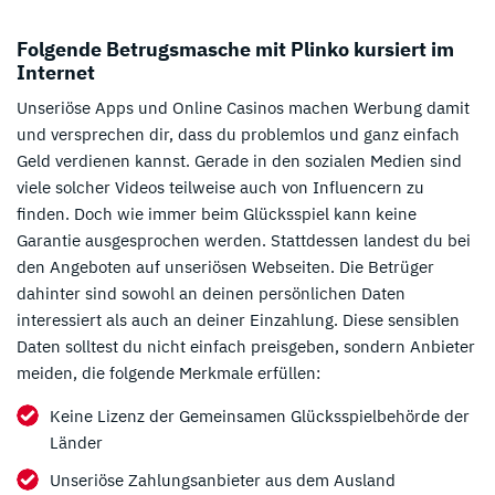
Folgende Betrugsmasche mit Plinko kursiert im
Internet
Unseriöse Apps und Online Casinos machen Werbung damit
und versprechen dir, dass du problemlos und ganz einfach
Geld verdienen kannst. Gerade in den sozialen Medien sind
viele solcher Videos teilweise auch von Influencern zu
finden. Doch wie immer beim Glücksspiel kann keine
Garantie ausgesprochen werden. Stattdessen landest du bei
den Angeboten auf unseriösen Webseiten. Die Betrüger
dahinter sind sowohl an deinen persönlichen Daten
interessiert als auch an deiner Einzahlung. Diese sensiblen
Daten solltest du nicht einfach preisgeben, sondern Anbieter
meiden, die folgende Merkmale erfüllen:
Keine Lizenz der Gemeinsamen Glücksspielbehörde der
Länder
Unseriöse Zahlungsanbieter aus dem Ausland