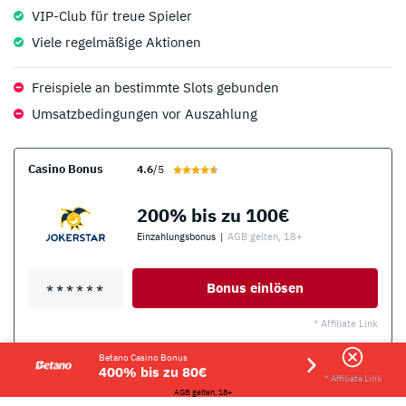
VIP-Club für treue Spieler
Viele regelmäßige Aktionen
Freispiele an bestimmte Slots gebunden
Umsatzbedingungen vor Auszahlung
Casino Bonus
4.6
/5
200% bis zu 100€
Einzahlungsbonus
|
AGB gelten, 18+
Bonus einlösen
* Affiliate Link
Betano Casino Bonus
400% bis zu 80€
Wunderino – Freispiele ohne Umsatzbedingungen
* Affiliate Link
AGB gelten, 18+