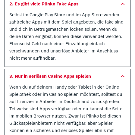
2. Es gibt viele Plinko Fake Apps
Selbst im Google Play Store und im App Store werden
zahlreiche Apps mit dem Spiel angeboten, die fake sind
und dich in Betrugsmaschen locken sollen. Wenn du
deine Daten eingibst, können diese verwendet werden.
Ebenso ist Geld nach einer Einzahlung einfach
verschwunden und unseriöse Anbieter im Anschluss
nicht mehr auffindbar.
3. Nur in seriösen Casino Apps spielen
Wenn du auf deinem Handy oder Tablet in der Online
Spielothek oder im Casino spielen möchtest, solltest du
auf lizenzierte Anbieter in Deutschland zurückgreifen.
Teilweise sind Apps verfügbar oder du kannst die Seite
im mobilen Browser nutzen. Zwar ist Plinko bei diesen
Glücksspielanbietern nicht verfügbar, aber Spieler
können ein sicheres und seriöses Spielerlebnis mit