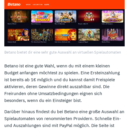
Betano bietet dir eine sehr gute Auswahl an virtuellen Spielautomaten
Betano ist eine gute Wahl, wenn du mit einem kleinen
Budget anfangen möchtest zu spielen. Eine Ersteinzahlung
ist bereits ab 1€ möglich und du kannst damit Freispiele
aktivieren, deren Gewinne direkt auszahlbar sind. Die
Freirunden ohne Umsatzbedingungen eignen sich
besonders, wenn du ein Einsteiger bist.
Darüber hinaus findest du bei Betano eine große Auswahl an
Spielautomaten von renommierten Providern. Schnelle Ein-
und Auszahlungen sind mit PayPal möglich. Die Seite ist