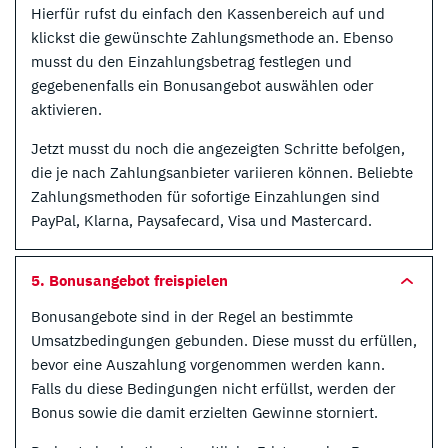
Hierfür rufst du einfach den Kassenbereich auf und
klickst die gewünschte Zahlungsmethode an. Ebenso
musst du den Einzahlungsbetrag festlegen und
gegebenenfalls ein Bonusangebot auswählen oder
aktivieren.
Jetzt musst du noch die angezeigten Schritte befolgen,
die je nach Zahlungsanbieter variieren können. Beliebte
Zahlungsmethoden für sofortige Einzahlungen sind
PayPal, Klarna, Paysafecard, Visa und Mastercard.
5. Bonusangebot freispielen
Bonusangebote sind in der Regel an bestimmte
Umsatzbedingungen gebunden. Diese musst du erfüllen,
bevor eine Auszahlung vorgenommen werden kann.
Falls du diese Bedingungen nicht erfüllst, werden der
Bonus sowie die damit erzielten Gewinne storniert.