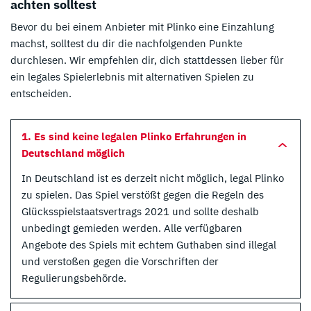
achten solltest
Bevor du bei einem Anbieter mit Plinko eine Einzahlung
machst, solltest du dir die nachfolgenden Punkte
durchlesen. Wir empfehlen dir, dich stattdessen lieber für
ein legales Spielerlebnis mit alternativen Spielen zu
entscheiden.
1. Es sind keine legalen Plinko Erfahrungen in
Deutschland möglich
In Deutschland ist es derzeit nicht möglich, legal Plinko
zu spielen. Das Spiel verstößt gegen die Regeln des
Glücksspielstaatsvertrags 2021 und sollte deshalb
unbedingt gemieden werden. Alle verfügbaren
Angebote des Spiels mit echtem Guthaben sind illegal
und verstoßen gegen die Vorschriften der
Regulierungsbehörde.