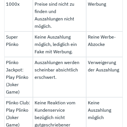
1000x
Preise sind nicht zu
Werbung
finden und
Auszahlungen nicht
möglich.
Super
Keine Auszahlung
Reine Werbe-
Plinko
möglich, lediglich ein
Abzocke
Fake mit Werbung.
Plinko
Auszahlungen werden
Verweigerung
Jackpot:
scheinbar absichtlich
der Auszahlung
Play Plinko
erschwert.
(Joker
Game)
Plinko Club:
Keine Reaktion vom
Keine
Play Plinko
Kundenservice
Auszahlung
(Joker
bezüglich nicht
möglich
Game)
gutgeschriebener