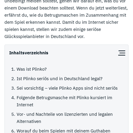
unbedingt meiden solltest, gehen wir darauf ein, was du vor
einem Download beachten solltest. Wenn du jetzt weiterliest,
erfährst du, wie du Betrugsmaschen im Zusammenhang mit
dem Spiel erkennen kannst. Damit du im Internet sicher
spielen kannst, stellen wir zudem einige seriöse
Glücksspielanbieter in Deutschland vor.
Inhaltsverzeichnis
Was ist Plinko?
Ist Plinko seriös und in Deutschland legal?
Sei vorsichtig – viele Plinko Apps sind nicht seriös
Folgende Betrugsmasche mit Plinko kursiert im
Internet
Vor- und Nachteile von lizenzierten und legalen
Alternativen
Worauf du beim Spielen mit deinem Guthaben