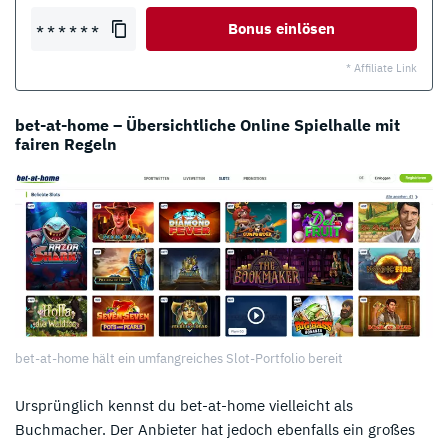
Bonus einlösen
* Affiliate Link
bet-at-home – Übersichtliche Online Spielhalle mit
fairen Regeln
bet-at-home hält ein umfangreiches Slot-Portfolio bereit
Ursprünglich kennst du bet-at-home vielleicht als
Buchmacher. Der Anbieter hat jedoch ebenfalls ein großes