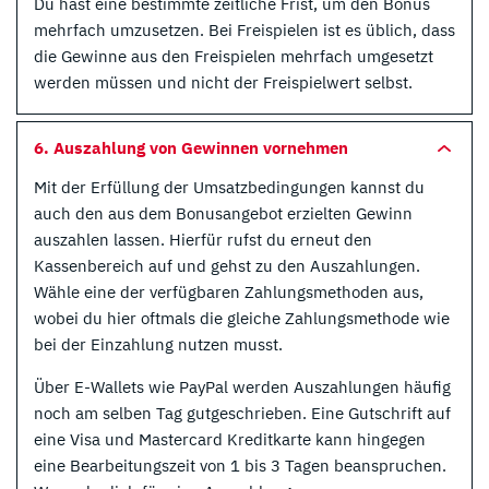
Du hast eine bestimmte zeitliche Frist, um den Bonus
mehrfach umzusetzen. Bei Freispielen ist es üblich, dass
die Gewinne aus den Freispielen mehrfach umgesetzt
werden müssen und nicht der Freispielwert selbst.
6. Auszahlung von Gewinnen vornehmen
Mit der Erfüllung der Umsatzbedingungen kannst du
auch den aus dem Bonusangebot erzielten Gewinn
auszahlen lassen. Hierfür rufst du erneut den
Kassenbereich auf und gehst zu den Auszahlungen.
Wähle eine der verfügbaren Zahlungsmethoden aus,
wobei du hier oftmals die gleiche Zahlungsmethode wie
bei der Einzahlung nutzen musst.
Über E-Wallets wie PayPal werden Auszahlungen häufig
noch am selben Tag gutgeschrieben. Eine Gutschrift auf
eine Visa und Mastercard Kreditkarte kann hingegen
eine Bearbeitungszeit von 1 bis 3 Tagen beanspruchen.