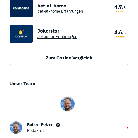
bet-at-home
4.7
/5
bet-at-home Erfahrungen
Jokerstar
4.6
/5
Jokerstar Erfahrungen
Zum Casino Vergleich
Betano Bonus
4.9
/5
400% bis zu 80€
Unser Team
AGB gelten
SlotMagie Bonus
4.8
/5
50 Freispiele ohne Einzahlung
AGB gelten
Robert Pelzer
Novoline Bonus
Redakteur
4.7
/5
200 % Bonus + 10 Freispiele täglich