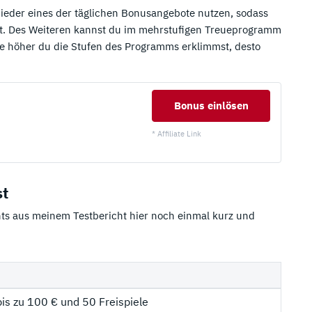
eder eines der täglichen Bonusangebote nutzen, sodass
teht. Des Weiteren kannst du im mehrstufigen Treueprogramm
e höher du die Stufen des Programms erklimmst, desto
Bonus einlösen
* Affiliate Link
st
ghts aus meinem Testbericht hier noch einmal kurz und
s zu 100 € und 50 Freispiele