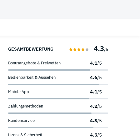
Erfahrungen
 Bonus Code
Plinko Erfahrungen
hrungen
s Code
Verantwortungsvolles Spielen
fahrungen
nus Code
rungen
s Code
4.3
GESAMTBEWERTUNG
/5
4.1
/5
Bonusangebote & Freiwetten
4.6
/5
Bedienbarkeit & Aussehen
4.1
/5
Mobile App
4.2
/5
Zahlungsmethoden
4.3
/5
Kundenservice
4.5
/5
Lizenz & Sicherheit