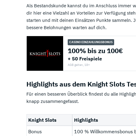
Als Bestandskunde kannst du im Anschluss immer wi
dir hier eine Vielzahl an Vorteilen zur Verfügung s
starten und mit deinen Einsätzen Punkte sammeln. J
bessere Belohnungen warten auf dich.
CASINO EINZAHLUNGSBONUS
100% bis zu 100€
+ 50 Freispiele
AGB gelten, 18+
Highlights aus dem Knight Slots Te
Für einen besseren Überblick findest du alle Highli
knapp zusammengefasst.
Knight Slots
Highlights
Bonus
100 % Willkommensbonus bi