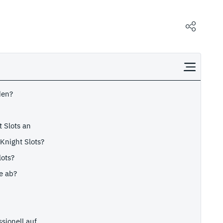
Sicherheit
sehr hoch
hoch
hoch
den?
sehr hoch
t Slots an
hoch
Knight Slots?
hoch
lots?
e ab?
hoch
hoch
ssionell auf