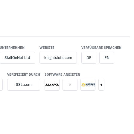
UNTERNEHMEN
WEBSITE
VERFÜGBARE SPRACHEN
SkillOnNet Ltd
knightslots.com
DE
EN
VERIFIZIERT DURCH
SOFTWARE ANBIETER
+
SSL.com