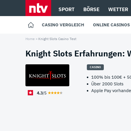
SPORT
BÖRSE
WETTER
CASINO VERGLEICH
ONLINE CASINOS
Home
»
Knight Slots Casino Test
🎰 Online Casino Vergleiche
Top 10 Online Casinos
Top 10 Casino Boni
Knight Slots Erfahrungen: 
01.
01.
Betano Erfahrungen
Betano Bonus Code
Neue Online Casinos
CASINO
02.
02.
SlotMagie Erfahrungen
SlotMagie Bonus Code
Merkur Online Casinos
100% bis 100€ + 5
Über 2000 Slots
03.
03.
Novoline Erfahrungen
Novoline Bonus Code
Casinos mit 1€ Einzahlung
Apple Pay vorhand
4.3
/5
04.
04.
bet-at-home Erfahrungen
bet-at-home Bonus Code
Casinos mit schneller Auszahlung
05.
05.
Jokerstar Erfahrungen
Jokerstar Bonus Code
Beste Online Casino Apps
06.
06.
Swiftspiele Erfahrungen
Swiftspiele Bonus Code
Beste Online Casinos in Deutschland