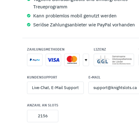
Treueprogramm
Kann problemlos mobil genutzt werden
Seriöse Zahlungsanbieter wie PayPal vorhanden
ZAHLUNGSMETHODEN
LIZENZ
+
KUNDENSUPPORT
E-MAIL
Live-Chat, E-Mail Support
support@knightslots.ca
ANZAHL AN SLOTS
2156