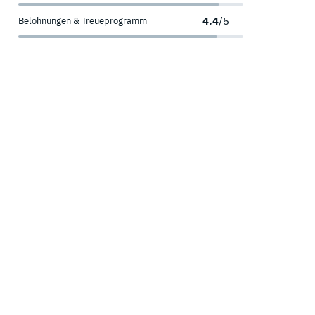
4.4
/5
Belohnungen & Treueprogramm