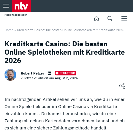
Medienkooperation
Home
»
Kreditkarte Casino: Die besten Online Spielotheken mit Kreditkarte 2026
Kreditkarte Casino: Die besten
Online Spielotheken mit Kreditkarte
2026
Robert Pelzer
REDAKTEUR
Zuletzt aktualisiert am August 2, 2026
Loading ...
Im nachfolgenden Artikel sehen wir uns an, wie du in einer
Online Spielothek oder im Online Casino via Kreditkarte
einzahlen kannst. Du kannst herausfinden, wie du eine
Zahlung mit deinen Kartendaten vornehmen kannst und ob
es sich um eine sichere Zahlungsmethode handelt.