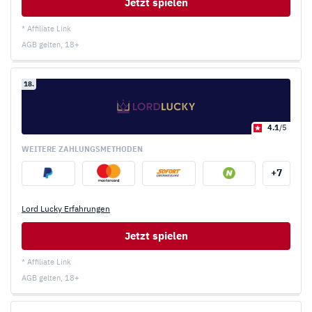
Jetzt spielen
* Affiliate Link
AGB gelten, 18+
18.
4.1
/5
WEITERE ZAHLUNGS­METHODEN
+7
Lord Lucky Erfahrungen
Jetzt spielen
* Affiliate Link
AGB gelten, 18+