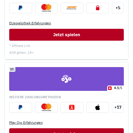
+5
EUspielothek Erfahrungen
Jetzt spielen
* Affiliate Link
AGB gelten, 18+
17.
4.1
/5
WEITERE ZAHLUNGS­METHODEN
+17
Play Ojo Erfahrungen