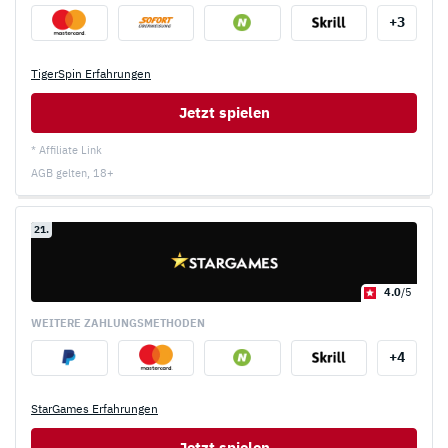
+3
TigerSpin Erfahrungen
Jetzt spielen
* Affiliate Link
AGB gelten, 18+
21.
4.0
/5
WEITERE ZAHLUNGS­METHODEN
+4
StarGames Erfahrungen
Jetzt spielen