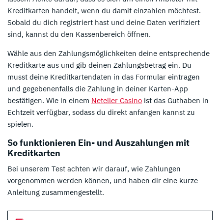
Kreditkarten handelt, wenn du damit einzahlen möchtest.
Sobald du dich registriert hast und deine Daten verifiziert
sind, kannst du den Kassenbereich öffnen.
Wähle aus den Zahlungsmöglichkeiten deine entsprechende
Kreditkarte aus und gib deinen Zahlungsbetrag ein. Du
musst deine Kreditkartendaten in das Formular eintragen
und gegebenenfalls die Zahlung in deiner Karten-App
bestätigen. Wie in einem
Neteller Casino
ist das Guthaben in
Echtzeit verfügbar, sodass du direkt anfangen kannst zu
spielen.
So funktionieren Ein- und Auszahlungen mit
Kreditkarten
Bei unserem Test achten wir darauf, wie Zahlungen
vorgenommen werden können, und haben dir eine kurze
Anleitung zusammengestellt.