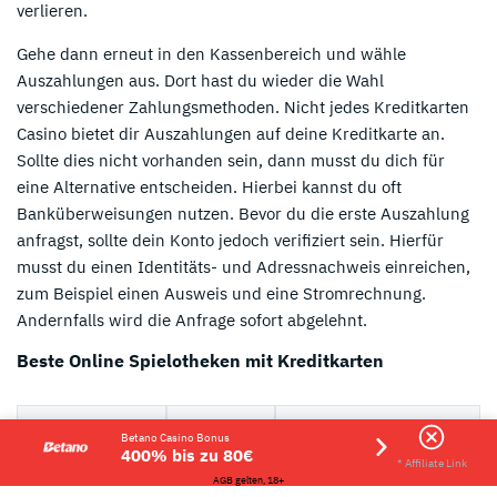
verlieren.
Gehe dann erneut in den Kassenbereich und wähle
Auszahlungen aus. Dort hast du wieder die Wahl
verschiedener Zahlungsmethoden. Nicht jedes Kreditkarten
Casino bietet dir Auszahlungen auf deine Kreditkarte an.
Sollte dies nicht vorhanden sein, dann musst du dich für
eine Alternative entscheiden. Hierbei kannst du oft
Banküberweisungen nutzen. Bevor du die erste Auszahlung
anfragst, sollte dein Konto jedoch verifiziert sein. Hierfür
musst du einen Identitäts- und Adressnachweis einreichen,
zum Beispiel einen Ausweis und eine Stromrechnung.
Andernfalls wird die Anfrage sofort abgelehnt.
Beste Online Spielotheken mit Kreditkarten
Anbieter
Kreditkarte
Bonus
Betano Casino Bonus
400% bis zu 80€
*
* Affiliate Link
Betano Slots
Ja
400 Freispiele schon
AGB gelten, 18+