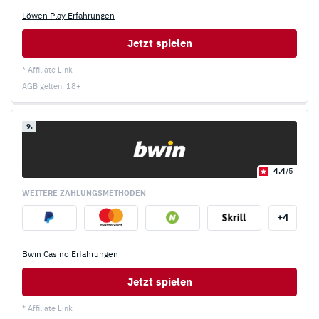
Löwen Play Erfahrungen
Jetzt spielen
* Affiliate Link
AGB gelten, 18+
9.
4.4
/5
WEITERE ZAHLUNGS­METHODEN
+4
Bwin Casino Erfahrungen
Jetzt spielen
* Affiliate Link