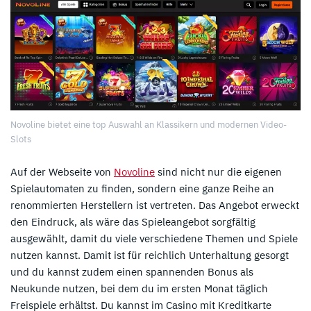
Novoline bietet eine top Auswahl an Klassikern und modernen Video-
Slots
Auf der Webseite von
Novoline
sind nicht nur die eigenen
Spielautomaten zu finden, sondern eine ganze Reihe an
renommierten Herstellern ist vertreten. Das Angebot erweckt
den Eindruck, als wäre das Spieleangebot sorgfältig
ausgewählt, damit du viele verschiedene Themen und Spiele
nutzen kannst. Damit ist für reichlich Unterhaltung gesorgt
und du kannst zudem einen spannenden Bonus als
Neukunde nutzen, bei dem du im ersten Monat täglich
Freispiele erhältst. Du kannst im Casino mit Kreditkarte