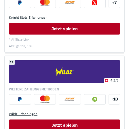
+7
Knight Slots Erfahrungen
Jetzt spielen
* Affiliate Link
AGB gelten, 18+
13.
4.3
/5
WEITERE ZAHLUNGS­METHODEN
+10
Wildz Erfahrungen
Jetzt spielen