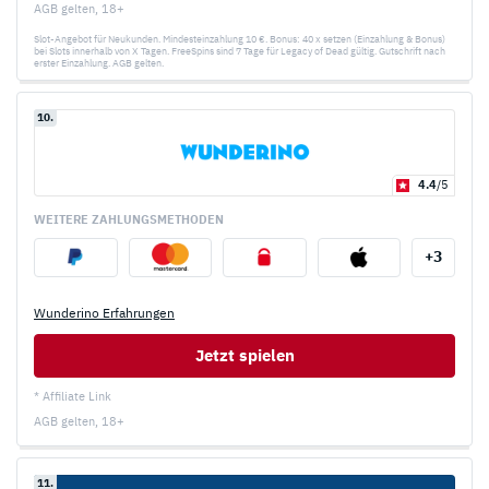
AGB gelten, 18+
Slot-Angebot für Neukunden. Mindesteinzahlung 10 €. Bonus: 40 x setzen (Einzahlung & Bonus)
bei Slots innerhalb von X Tagen. FreeSpins sind 7 Tage für Legacy of Dead gültig. Gutschrift nach
erster Einzahlung. AGB gelten.
10.
4.4
/5
WEITERE ZAHLUNGS­METHODEN
+3
Wunderino Erfahrungen
Jetzt spielen
* Affiliate Link
AGB gelten, 18+
11.