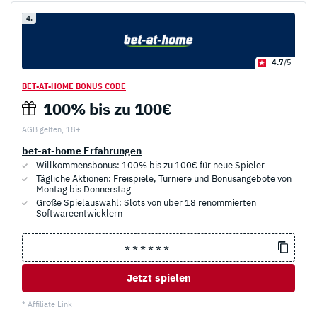
4.
4.7
/5
BET-AT-HOME BONUS CODE
100% bis zu 100€
AGB gelten, 18+
bet-at-home Erfahrungen
Willkommensbonus: 100% bis zu 100€ für neue Spieler
Tägliche Aktionen: Freispiele, Turniere und Bonusangebote von
Montag bis Donnerstag
Große Spielauswahl: Slots von über 18 renommierten
Softwareentwicklern
Jetzt spielen
* Affiliate Link