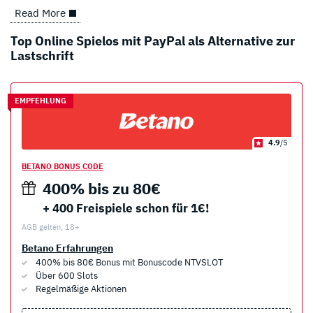
Read More
Top Online Spielos mit PayPal als Alternative zur
Lastschrift
EMPFEHLUNG
4.9
/5
BETANO BONUS CODE
400% bis zu 80€
+ 400 Freispiele schon für 1€!
AGB gelten, 18+
Betano Erfahrungen
400% bis 80€ Bonus mit Bonuscode NTVSLOT
Über 600 Slots
Regelmäßige Aktionen