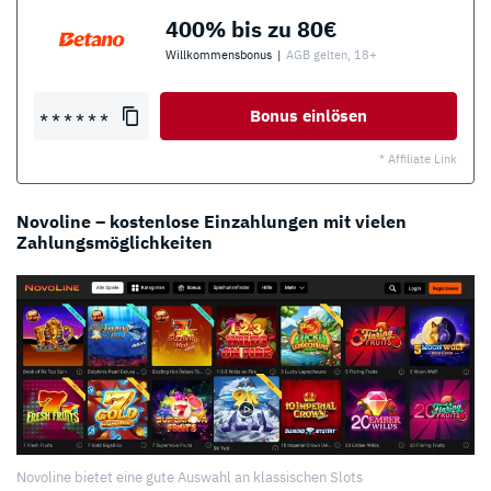
400% bis zu 80€
Willkommensbonus
|
AGB gelten, 18+
Bonus einlösen
* Affiliate Link
Novoline – kostenlose Einzahlungen mit vielen
Zahlungsmöglichkeiten
Novoline bietet eine gute Auswahl an klassischen Slots