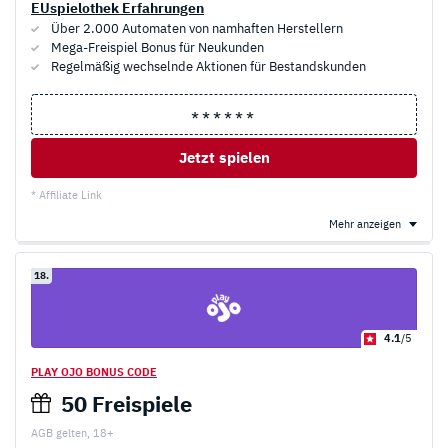
EUspielothek Erfahrungen
Über 2.000 Automaten von namhaften Herstellern
Mega-Freispiel Bonus für Neukunden
Regelmäßig wechselnde Aktionen für Bestandskunden
Jetzt spielen
* Affiliate Link
Mehr anzeigen
18.
4.1
/5
PLAY OJO BONUS CODE
50 Freispiele
AGB gelten, 18+