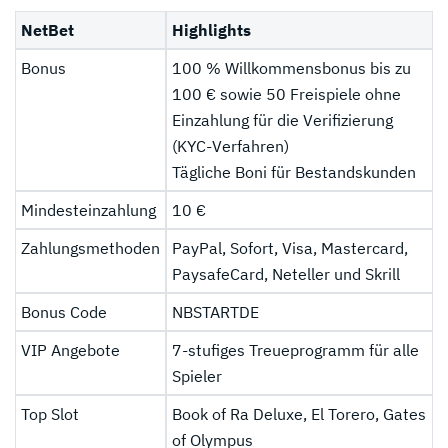
NetBet
Highlights
Bonus
100 % Willkommensbonus bis zu
100 € sowie 50 Freispiele ohne
Einzahlung für die Verifizierung
(KYC-Verfahren)
Tägliche Boni für Bestandskunden
Mindesteinzahlung
10 €
Zahlungsmethoden
PayPal, Sofort, Visa, Mastercard,
PaysafeCard, Neteller und Skrill
Bonus Code
NBSTARTDE
VIP Angebote
7-stufiges Treueprogramm für alle
Spieler
Top Slot
Book of Ra Deluxe, El Torero, Gates
of Olympus