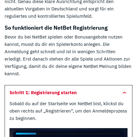
nicht. Genau diese klare Ausrichtung entspricht den
aktuellen Vorgaben in Deutschland und sorgt für ein
reguliertes und kontrolliertes Spielumfeld.
So funktioniert die NetBet Registrierung
Bevor du bei NetBet spielen oder Bonusangebote nutzen
kannst, musst du dir ein Spielerkonto anlegen. Die
Anmeldung geht schnell und ist in wenigen Schritten
erledigt. Erst danach stehen dir alle Spiele und Aktionen zur
Verfügung, damit du dir deine eigene NetBet Meinung bilden
kannst.
Schritt 1: Registrierung starten
Sobald du auf der Startseite von NetBet bist, klickst du
oben rechts auf „Registrieren“, um den Anmeldeprozess
zu beginnen.