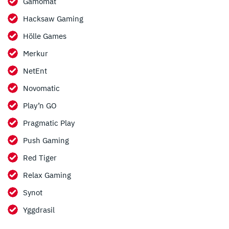
Gamomat
Hacksaw Gaming
Hölle Games
Merkur
NetEnt
Novomatic
Play’n GO
Pragmatic Play
Push Gaming
Red Tiger
Relax Gaming
Unsere Top Alternative zu NetBet Casino:
Synot
Betano Erfahrungen
400% bis zu 80€
Yggdrasil
AGB gelten, 18+