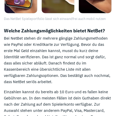
Das NetBet Spieleportfolio lässt sich einwandfrei auch mobil nutzen
Welche Zahlungsmöglichkeiten bietet NetBet?
Bei NetBet stehen dir mehrere gängige Zahlungsmethoden
wie PayPal oder Kreditkarte zur Verfügung. Bevor du das
erste Mal Geld einzahlen kannst, musst du kurz deine
Identität verifizieren. Das ist ganz normal und sorgt dafür,
dass alles sicher abläuft. Danach findest du im
Kassenbereich eine übersichtliche Liste mit allen
verfügbaren Zahlungsoptionen. Das bestätigt auch nochmal,
dass NetBet seriös arbeitet.
Einzahlen kannst du bereits ab 10 Euro und es fallen keine
Gebühren an. In den meisten Fällen ist dein Guthaben direkt
nach der Zahlung auf dem Spielerkonto verfügbar. Zur
Auswahl stehen unter anderem PayPal, Visa, Mastercard,