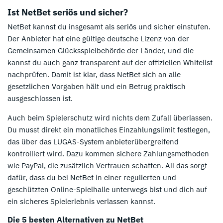
Ist NetBet seriös und sicher?
NetBet kannst du insgesamt als seriös und sicher einstufen.
Der Anbieter hat eine gültige deutsche Lizenz von der
Gemeinsamen Glücksspielbehörde der Länder, und die
kannst du auch ganz transparent auf der offiziellen Whitelist
nachprüfen. Damit ist klar, dass NetBet sich an alle
gesetzlichen Vorgaben hält und ein Betrug praktisch
ausgeschlossen ist.
Auch beim Spielerschutz wird nichts dem Zufall überlassen.
Du musst direkt ein monatliches Einzahlungslimit festlegen,
das über das LUGAS-System anbieterübergreifend
kontrolliert wird. Dazu kommen sichere Zahlungsmethoden
wie PayPal, die zusätzlich Vertrauen schaffen. All das sorgt
dafür, dass du bei NetBet in einer regulierten und
geschützten Online-Spielhalle unterwegs bist und dich auf
ein sicheres Spielerlebnis verlassen kannst.
Die 5 besten Alternativen zu NetBet