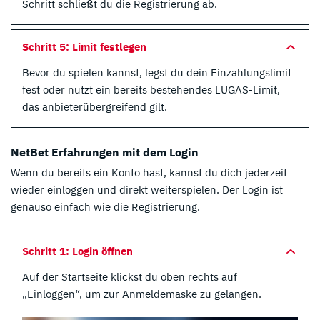
Schritt schließt du die Registrierung ab.
Schritt 5: Limit festlegen
Bevor du spielen kannst, legst du dein Einzahlungslimit
fest oder nutzt ein bereits bestehendes LUGAS-Limit,
das anbieterübergreifend gilt.
NetBet Erfahrungen mit dem Login
Wenn du bereits ein Konto hast, kannst du dich jederzeit
wieder einloggen und direkt weiterspielen. Der Login ist
genauso einfach wie die Registrierung.
Schritt 1: Login öffnen
Auf der Startseite klickst du oben rechts auf
„Einloggen“, um zur Anmeldemaske zu gelangen.