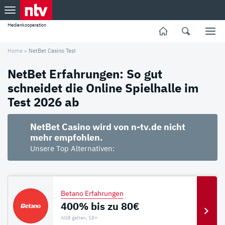
Medienkooperation
Home
»
NetBet Casino Test
NetBet Erfahrungen: So gut
schneidet die Online Spielhalle im
Test 2026 ab
NetBet Casino wird von n-tv.de nicht
mehr empfohlen.
Unsere Top Alternativen:
Betano Erfahrungen
400% bis zu 80€
AGB gelten, 18+