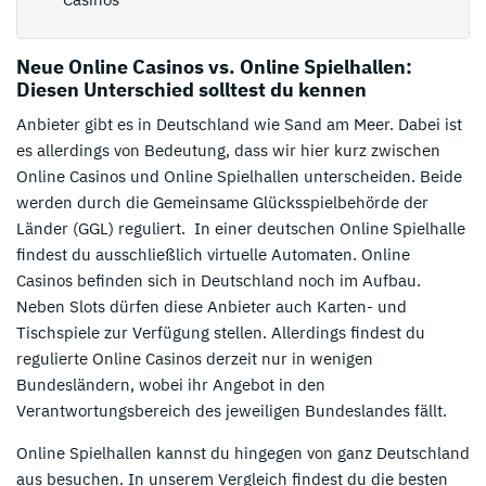
Neue Online Casinos vs. Online Spielhallen:
Diesen Unterschied solltest du kennen
Anbieter gibt es in Deutschland wie Sand am Meer. Dabei ist
es allerdings von Bedeutung, dass wir hier kurz zwischen
Online Casinos und Online Spielhallen unterscheiden. Beide
werden durch die Gemeinsame Glücksspielbehörde der
Länder (GGL) reguliert. In einer deutschen Online Spielhalle
findest du ausschließlich virtuelle Automaten. Online
Casinos befinden sich in Deutschland noch im Aufbau.
Neben Slots dürfen diese Anbieter auch Karten- und
Tischspiele zur Verfügung stellen. Allerdings findest du
regulierte Online Casinos derzeit nur in wenigen
Bundesländern, wobei ihr Angebot in den
Verantwortungsbereich des jeweiligen Bundeslandes fällt.
Online Spielhallen kannst du hingegen von ganz Deutschland
aus besuchen. In unserem Vergleich findest du die besten