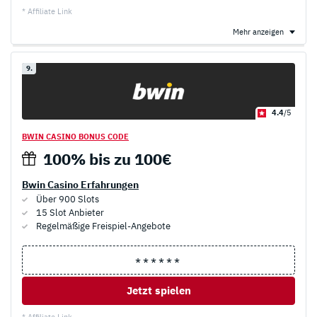
* Affiliate Link
Mehr anzeigen
9.
4.4
/5
BWIN CASINO BONUS CODE
100% bis zu 100€
Bwin Casino Erfahrungen
Über 900 Slots
15 Slot Anbieter
Regelmäßige Freispiel-Angebote
Jetzt spielen
* Affiliate Link