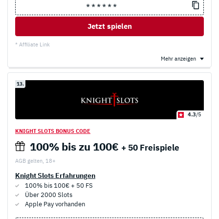
Jetzt spielen
* Affiliate Link
Mehr anzeigen
13.
4.3
/5
KNIGHT SLOTS BONUS CODE
100% bis zu 100€
+ 50 Freispiele
AGB gelten, 18+
Knight Slots Erfahrungen
100% bis 100€ + 50 FS
Über 2000 Slots
Apple Pay vorhanden