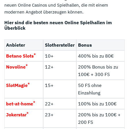
neuen Online Casinos und Spielhallen, die mit einem
modernen Angebot überzeugen können.
Hier sind die besten neuen Online Spielhallen im
Überblick
Anbieter
Slothersteller
Bonus
*
Betano Slots
10+
400% bis zu 80€
*
Novoline
12+
200% Bonus bis zu
100€ + 300 FS
*
SlotMagie
15+
50 FS ohne
Einzahlung
*
bet-at-home
22+
100% bis zu 100€
*
Jokerstar
23+
200% bis zu 100€ +
200 FS