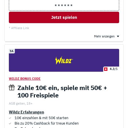
Jetzt spielen
* Affiliate Link
Mehr anzeigen
14.
4.3
/5
WILDZ BONUS CODE
Zahle 10€ ein, spiele mit 50€ +
100 Freispiele
AGB gelten, 18+
Wildz Erfahrungen
10€ einzahlen & mit 50€ starten
Bis zu 20% Cashback für treue Kunden