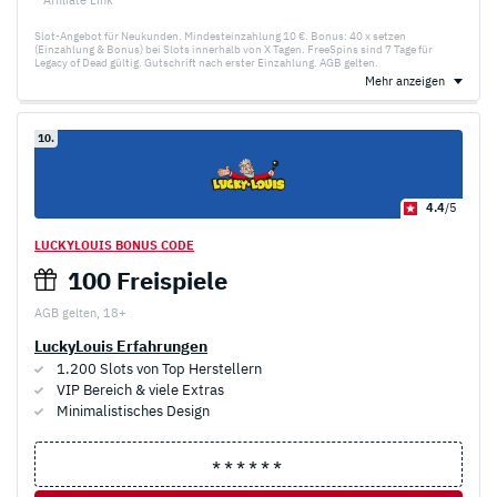
Slot-Angebot für Neukunden. Mindesteinzahlung 10 €. Bonus: 40 x setzen
(Einzahlung & Bonus) bei Slots innerhalb von X Tagen. FreeSpins sind 7 Tage für
Legacy of Dead gültig. Gutschrift nach erster Einzahlung. AGB gelten.
Mehr anzeigen
10.
4.4
/5
LUCKYLOUIS BONUS CODE
100 Freispiele
AGB gelten, 18+
LuckyLouis Erfahrungen
1.200 Slots von Top Herstellern
VIP Bereich & viele Extras
Minimalistisches Design