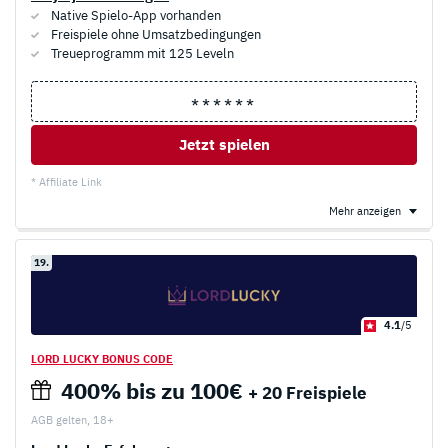
Native Spielo-App vorhanden
Freispiele ohne Umsatzbedingungen
Treueprogramm mit 125 Leveln
Jetzt spielen
* Affiliate Link
Mehr anzeigen
19.
4.1
/5
LORD LUCKY BONUS CODE
400% bis zu 100€
+ 20 Freispiele
AGB gelten, 18+