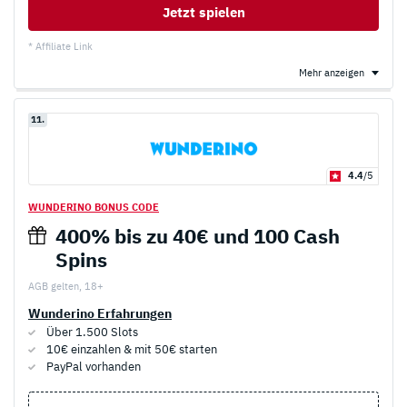
Jetzt spielen
* Affiliate Link
Mehr anzeigen
11.
4.4
/5
WUNDERINO BONUS CODE
400% bis zu 40€ und 100 Cash
Spins
AGB gelten, 18+
Wunderino Erfahrungen
Über 1.500 Slots
10€ einzahlen & mit 50€ starten
PayPal vorhanden