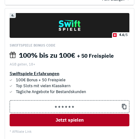
6.
4.6
/5
SWIFTSPIELE BONUS CODE
100% bis zu 100€
+ 50 Freispiele
AGB gelten, 18+
Swiftspiele Erfahrungen
100€ Bonus + 50 Freispiele
Top Slots mit vielen Klassikern
Tägliche Angebote für Bestandskunden
Jetzt spielen
* Affiliate Link