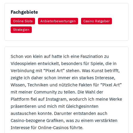
Fachgebiete
Online Slots
Anbieterbewertungen
Casino Ratgeber
Strategien
Schon von klein auf hatte ich eine Faszination zu
Videospielen entwickelt, besonders für Spiele, die in
Verbindung mit “Pixel Art” stehen. Was Kunst betrifft,
zeigte ich daher schon immer ein starkes Interesse,
Wissen, Techniken und nützliche Fakten für “Pixel Art”
mit meiner Community zu teilen. Die Wahl der
Plattform fiel auf Instagram, wodurch ich meine Werke
präsentieren und mich mit Gleichgesinnten
austauschen konnte. Darunter entstanden auch
Casino-bezogene Grafiken, was zu einem verstärkten
Interesse für Online-Casinos führte.