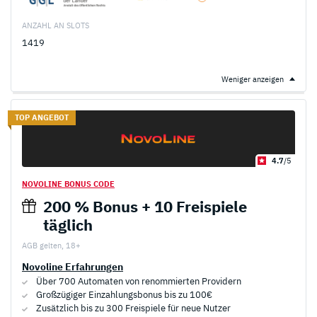
ANZAHL AN SLOTS
1419
Weniger anzeigen
TOP ANGEBOT
4.7
/5
NOVOLINE BONUS CODE
200 % Bonus + 10 Freispiele
täglich
AGB gelten, 18+
Novoline Erfahrungen
Über 700 Automaten von renommierten Providern
Großzügiger Einzahlungsbonus bis zu 100€
Zusätzlich bis zu 300 Freispiele für neue Nutzer