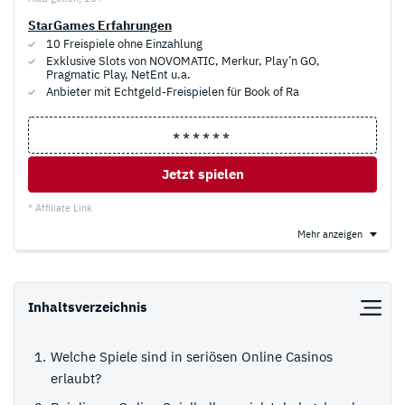
StarGames Erfahrungen
10 Freispiele ohne Einzahlung
Exklusive Slots von NOVOMATIC, Merkur, Play’n GO,
Pragmatic Play, NetEnt u.a.
Anbieter mit Echtgeld-Freispielen für Book of Ra
Jetzt spielen
* Affiliate Link
Mehr anzeigen
Inhaltsverzeichnis
Welche Spiele sind in seriösen Online Casinos
erlaubt?