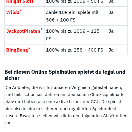
Knight Slots
100% bis zu 100€ + 50 FS
Ja
*
Wildz
Zahle 10€ ein, spiele mit
Ja
50€ + 100 FS
*
JackpotPiraten
100% bis zu 100€ + 125
Ja
FS
*
BingBong
100% bis zu 25€ + 400 FS
Ja
Bei diesen Online Spielhallen spielst du legal und
sicher
Die Anbieter, die wir für unseren Vergleich getestet haben,
sind teils schon seit Jahren am deutschen Glücksspielmarkt
aktiv und haben alle eine aktive Lizenz der GGL. Du spielst
hier also in einem sicheren und regulierten Spielumfeld.
Unsere Favoriten stellen wir dir in den folgenden Abschnitten
vor.