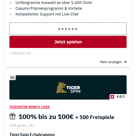
Umfangreiche Auswahl an über 1.000 Slots
Casumo Prämienprogramm & Vorteile
Kompetenter Support mit Live-Chat
Jetzt spielen
* Affiliate Link
Mehr anzeigen
21.
4.0
/5
TIGERSPIN BONUS CODE
100% bis zu 100€
+ 100 Freispiele
AGB gelten, 18+
TigerSpin Erfahrungen