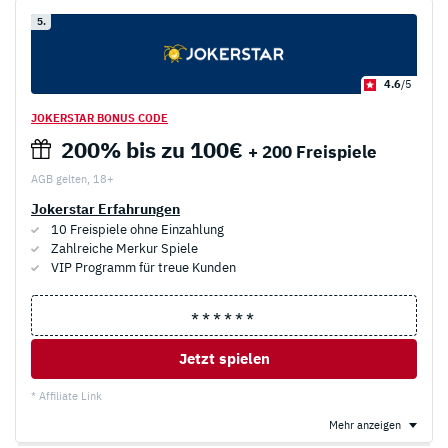
5.
4.6
/5
JOKERSTAR BONUS CODE
200% bis zu 100€
+ 200 Freispiele
AGB gelten, 18+
Jokerstar Erfahrungen
10 Freispiele ohne Einzahlung
Zahlreiche Merkur Spiele
VIP Programm für treue Kunden
Jetzt spielen
* Affiliate Link
Mehr anzeigen