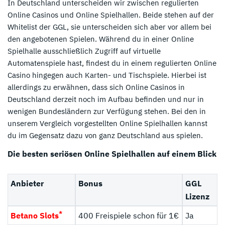
In Deutschland unterscheiden wir zwischen regulierten
Online Casinos und Online Spielhallen. Beide stehen auf der
Whitelist der GGL, sie unterscheiden sich aber vor allem bei
den angebotenen Spielen. Während du in einer Online
Spielhalle ausschließlich Zugriff auf virtuelle
Automatenspiele hast, findest du in einem regulierten Online
Casino hingegen auch Karten- und Tischspiele. Hierbei ist
allerdings zu erwähnen, dass sich Online Casinos in
Deutschland derzeit noch im Aufbau befinden und nur in
wenigen Bundesländern zur Verfügung stehen. Bei den in
unserem Vergleich vorgestellten Online Spielhallen kannst
du im Gegensatz dazu von ganz Deutschland aus spielen.
Die besten seriösen Online Spielhallen auf einem Blick
Anbieter
Bonus
GGL
Lizenz
*
Betano Slots
400 Freispiele schon für 1€
Ja