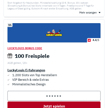
Slot-Angebot für Neukunden. Mindesteinzahlung 10 €. Bonus: 40 x setzen
(Einzahlung & Bonus) bei Slots innerhalb von X Tagen. FreeSpins sind 7 Tage für
Legacy of Dead gültig. Gutschrift nach erster Einzahlung. AGB gelten.
Mehr anzeigen
10.
4.4
/5
LUCKYLOUIS BONUS CODE
100 Freispiele
AGB gelten, 18+
LuckyLouis Erfahrungen
1.200 Slots von Top Herstellern
VIP Bereich & viele Extras
Minimalistisches Design
Jetzt spielen