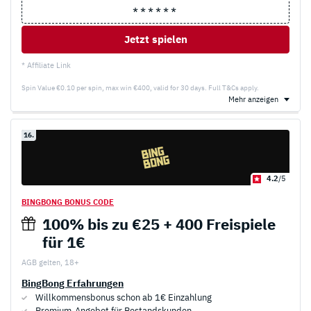
Jetzt spielen
* Affiliate Link
Spin Value €0.10 per spin, max win €400, valid for 30 days. Full T&Cs apply.
Mehr anzeigen
16.
4.2
/5
BINGBONG BONUS CODE
100% bis zu €25 + 400 Freispiele
für 1€
AGB gelten, 18+
BingBong Erfahrungen
Willkommensbonus schon ab 1€ Einzahlung
Premium-Angebot für Bestandskunden