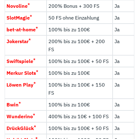
*
Novoline
200% Bonus + 300 FS
Ja
*
SlotMagie
50 FS ohne Einzahlung
Ja
*
bet-at-home
100% bis zu 100€
Ja
*
Jokerstar
200% bis zu 100€ + 200
Ja
FS
*
Swiftspiele
100% bis zu 100€ + 50 FS
Ja
*
Merkur Slots
100% bis zu 100€
Ja
*
Löwen Play
100% bis zu 100€ + 150
Ja
FS
*
Bwin
100% bis zu 100€
Ja
*
Wunderino
400% bis zu 10€ + 100 FS
Ja
*
DrückGlück
100% bis zu 100€ + 50 FS
Ja
*