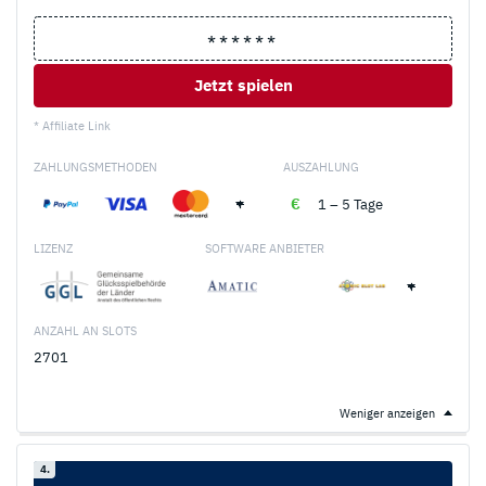
Jetzt spielen
* Affiliate Link
ZAHLUNGSMETHODEN
AUSZAHLUNG
+
1 – 5 Tage
LIZENZ
SOFTWARE ANBIETER
+
ANZAHL AN SLOTS
2701
Weniger anzeigen
4.