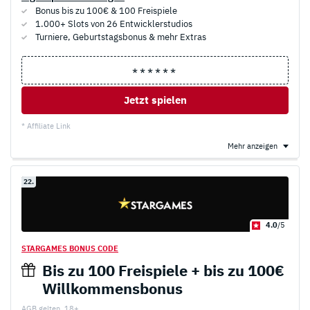
Bonus bis zu 100€ & 100 Freispiele
1.000+ Slots von 26 Entwicklerstudios
Turniere, Geburtstagsbonus & mehr Extras
Jetzt spielen
* Affiliate Link
Mehr anzeigen
22.
4.0
/5
STARGAMES BONUS CODE
Bis zu 100 Freispiele + bis zu 100€
Willkommensbonus
AGB gelten, 18+