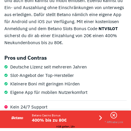
und auch Boni kannst du mobil einlösen. Ebenso kannst du
Ein- und Auszahlung ohne Einschränkungen von unterwegs
aus erledigen. Dafür stellt Betano nämlich eine eigene App
für Android und iOS zur Verfügung. Mit einer kostenlosen
Anmeldung und dem Betano Slots Bonus Code
NTVSLOT
sicherst du dir ab einer Einzahlung von 20€ einen 400%
Neukundenbonus bis zu 80€.
Pros und Contras
Deutsche Lizenz seit mehreren Jahren
Slot-Angebot der Top-Hersteller
Kleinere Boni mit geringen Hürden
Eigene App für mobilen Nutzerkomfort
Kein 24/7 Support
Betano Casino Bonus
400% bis zu 80€
* Affiliate Link
Casino Bonus
4.9
/5
AGB gelten, 18+