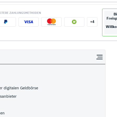
ITERE ZAHLUNGS­METHODEN
Bi
Freisp
+4
Willk
r digitalen Geldbörse
sanbieter
nen