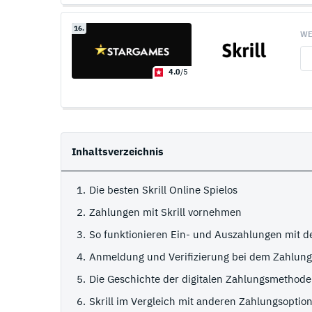
16.
WE
4.0
/5
Inhaltsverzeichnis
Die besten Skrill Online Spielos
Zahlungen mit Skrill vornehmen
So funktionieren Ein- und Auszahlungen mit de
Anmeldung und Verifizierung bei dem Zahlung
Die Geschichte der digitalen Zahlungsmethode
Skrill im Vergleich mit anderen Zahlungsoptio