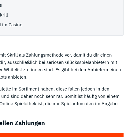
s
rill
l im Casino
mit Skrill als Zahlungsmethode vor, damit du dir einen
ir, ausschließlich bei seriösen Glücksspielanbietern mit
r Whitelist zu finden sind. Es gibt bei den Anbietern einen
ots anbieten.
ette im Sortiment haben, diese fallen jedoch in den
und sind daher noch sehr rar. Somit ist häufig von einem
 Online Spielothek ist, die nur Spielautomaten im Angebot
ellen Zahlungen