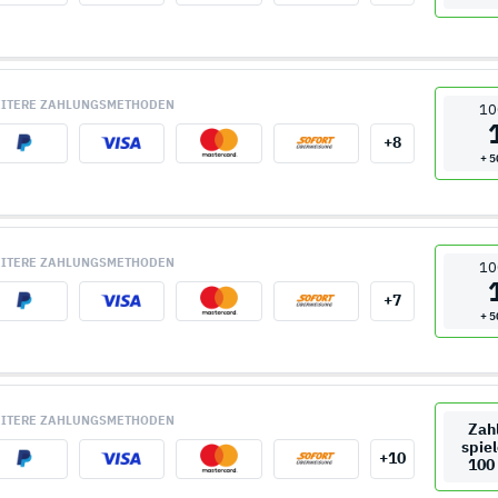
ITERE ZAHLUNGS­METHODEN
10
+8
+ 5
ITERE ZAHLUNGS­METHODEN
10
+7
+ 5
ITERE ZAHLUNGS­METHODEN
Zahl
spiel
+10
100 