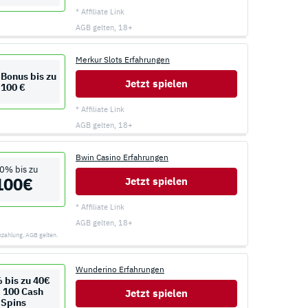
* Affiliate Link
AGB gelten, 18+
Merkur Slots Erfahrungen
Bonus bis zu
Jetzt spielen
100 €
* Affiliate Link
AGB gelten, 18+
Bwin Casino Erfahrungen
0% bis zu
100€
Jetzt spielen
* Affiliate Link
AGB gelten, 18+
inzahlung. AGB gelten.
Wunderino Erfahrungen
 bis zu 40€
 100 Cash
Jetzt spielen
Spins