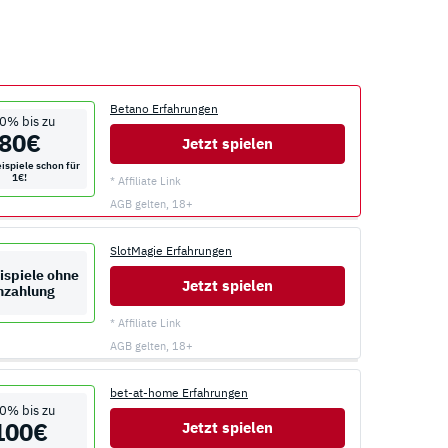
Erfahrungen
 Bonus Code
Plinko Erfahrungen
hrungen
s Code
Verantwortungsvolles Spielen
fahrungen
nus Code
Betano Erfahrungen
0% bis zu
rungen
s Code
80€
Jetzt spielen
eispiele schon für
1€!
* Affiliate Link
AGB gelten, 18+
SlotMagie Erfahrungen
ispiele ohne
Jetzt spielen
nzahlung
* Affiliate Link
AGB gelten, 18+
bet-at-home Erfahrungen
0% bis zu
100€
Jetzt spielen