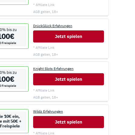
* Affiliate Link
AGB gelten, 18+
DrückGlück Erfahrungen
0% bis zu
100€
Jetzt spielen
0 Freispiele
* Affiliate Link
AGB gelten, 18+
Knight Slots Erfahrungen
0% bis zu
100€
Jetzt spielen
0 Freispiele
* Affiliate Link
AGB gelten, 18+
Wildz Erfahrungen
e 10€ ein,
e mit 50€ +
Jetzt spielen
Freispiele
* Affiliate Link