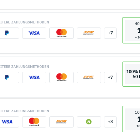
ITERE ZAHLUNGS­METHODEN
40
+7
+ 2
ITERE ZAHLUNGS­METHODEN
100% b
50 
+7
ITERE ZAHLUNGS­METHODEN
10
+3
+ 10