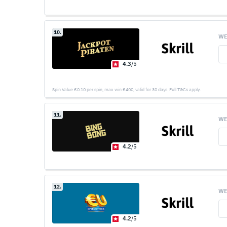
10.
WE
4.3
/5
Spin Value €0.10 per spin, max win €400, valid for 30 days. Full T&Cs apply.
11.
WE
4.2
/5
12.
WE
4.2
/5