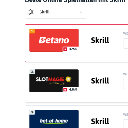
07.
07.
Merkur Slots Erfahrungen
Merkur Slots Bonus Code
Beste Echtgeld Casinos
Skrill
08.
08.
Löwen Play Erfahrungen
Löwen Play Bonus Code
Seriöse Online Casinos
09.
09.
Bwin Casino Erfahrungen
Bwin Casino Bonus Code
1.
WE
10.
10.
LuckyLouis Erfahrungen
LuckyLouis Bonus Code
4.9
/5
2.
WE
4.8
/5
3.
WE