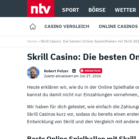
SPORT
BÖRSE
WETTER
CASINO VERGLEICH
ONLINE CASINOS
Home
»
Skrill Casino: Die besten Online Spielotheken mit Skrill 20
🎰 Online Casino Vergleiche
Top 10 Online Casinos
Top 10 Casino Boni
Skrill Casino: Die besten O
01.
01.
Betano Erfahrungen
Betano Bonus Code
Neue Online Casinos
Robert Pelzer
REDAKTEUR
02.
02.
SlotMagie Erfahrungen
SlotMagie Bonus Code
Zuletzt aktualisiert am Juli 27, 2026
Merkur Online Casinos
Loading ...
Heute erklären wir, wie du in der Online Spielhalle 
03.
03.
Novoline Erfahrungen
Novoline Bonus Code
Casinos mit 1€ Einzahlung
kannst du damit nicht nur Einzahlungen vornehmen
04.
04.
bet-at-home Erfahrungen
bet-at-home Bonus Code
Casinos mit schneller Auszahlung
Wir haben für dich getestet, wie einfach die Zahlun
Skrill Casinos kurz vor, sodass du bereits einen ers
05.
05.
Jokerstar Erfahrungen
Jokerstar Bonus Code
Beste Online Casino Apps
Entwicklung von Skrill und den Vergleich mit ande
06.
06.
Swiftspiele Erfahrungen
Swiftspiele Bonus Code
Beste Online Casinos in Deutschland
Beste Online Spielhallen mit Skrill