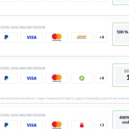
ITERE ZAHLUNGS­METHODEN
100 % 
+4
ITERE ZAHLUNGS­METHODEN
10
+4
onus) bei Slots innerhalb von X Tagen. FreeSpins sind 7 Tage für Legacy of Dead gültig. Gutschrift nach erster E
ITERE ZAHLUNGS­METHODEN
400%
und
+3