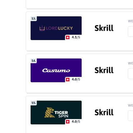
13.
WE
4.1
/5
14.
WE
4.0
/5
15.
WE
4.0
/5