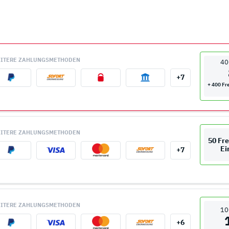
Einzahlung
17.
17.
EUspielothek 
EUspielothek
Online Casinos mit Startguthaben
18.
18.
Play Ojo Erfa
Play Ojo Bonu
19.
19.
Lord Lucky Er
Lord Lucky Bo
ITERE ZAHLUNGS­METHODEN
40
20.
20.
Casumo Erfah
Casumo Bonu
+7
+ 400 Fr
ITERE ZAHLUNGS­METHODEN
50 Fre
Ei
+7
ITERE ZAHLUNGS­METHODEN
10
+6