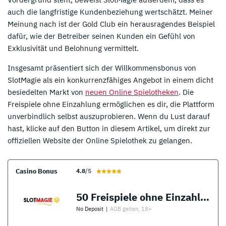
auch die langfristige Kundenbeziehung wertschätzt. Meiner
Meinung nach ist der Gold Club ein herausragendes Beispiel
dafür, wie der Betreiber seinen Kunden ein Gefühl von
Exklusivität und Belohnung vermittelt.
Insgesamt präsentiert sich der Willkommensbonus von
SlotMagie als ein konkurrenzfähiges Angebot in einem dicht
besiedelten Markt von
neuen Online Spielotheken
. Die
Freispiele ohne Einzahlung ermöglichen es dir, die Plattform
unverbindlich selbst auszuprobieren. Wenn du Lust darauf
hast, klicke auf den Button in diesem Artikel, um direkt zur
offiziellen Website der Online Spielothek zu gelangen.
Casino Bonus
4.8
/5
50 Freispiele ohne Einzahlung
No Deposit
|
AGB gelten, 18+