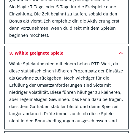
SlotMagie 7 Tage, oder 5 Tage für die Freispiele ohne
Einzahlung. Die Zeit beginnt zu laufen, sobald du den
Bonus aktivierst. Ich empfehle dir, die Aktivierung erst
dann vorzunehmen, wenn du direkt mit dem Spielen
beginnen möchtest.
3. Wähle geeignete Spiele
Wähle Spielautomaten mit einem hohen RTP-Wert, da
diese statistisch einen höheren Prozentsatz der Einsätze
als Gewinne zurückgeben. Noch wichtiger für die
Erfüllung der Umsatzanforderungen sind Slots mit
niedriger Volatilität. Diese führen häufiger zu kleineren,
aber regelmäßigen Gewinnen. Das kann dazu beitragen,
dass dein Guthaben stabiler bleibt und deine Spielzeit
länger andauert. Prüfe immer auch, ob diese Spiele
nicht in den Bonusbedingungen ausgeschlossen sind.