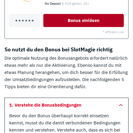
No Deposit
|
AGB gelten, 18+
Bonus einlösen
* Affiliate Link
So nutzt du den Bonus bei SlotMagie richtig
Die optimale Nutzung des Bonusangebots erfordert natürlich
etwas mehr als nur die Aktivierung. Ebenso kannst du mit
etwas Planung herangehen, um dich besser für die Erfüllung
der Umsatzbedingungen aufzustellen. Die nachfolgenden 5
Tipps bieten dir eine Orientierung dafür.
1. Verstehe die Bonusbedingungen
Bevor du den Bonus überhaupt korrekt einsetzen
kannst, musst du die damit verbundenen Bedingungen
kennen und verstehen. Verstehe auch, dass es sich bei