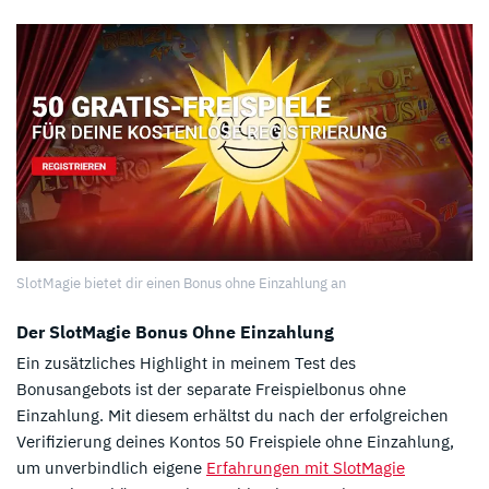
SlotMagie bietet dir einen Bonus ohne Einzahlung an
Der SlotMagie Bonus Ohne Einzahlung
Ein zusätzliches Highlight in meinem Test des
Bonusangebots ist der separate Freispielbonus ohne
Einzahlung. Mit diesem erhältst du nach der erfolgreichen
Verifizierung deines Kontos 50 Freispiele ohne Einzahlung,
um unverbindlich eigene
Erfahrungen mit SlotMagie