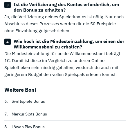
Ist die Verifizierung des Kontos erforderlich, um
den Bonus zu erhalten?
Ja, die Verifizierung deines Spielerkontos ist nötig. Nur nach
Abschluss dieses Prozesses werden dir die 50 Freispiele
ohne Einzahlung gutgeschrieben.
Wie hoch ist die Mindesteinzahlung, um einen der
Willkommensboni zu erhalten?
Die Mindesteinzahlung für beide Willkommensboni beträgt
1€. Damit ist diese im Vergleich zu anderen Online
Spielotheken sehr niedrig gehalten, wodurch du auch mit
geringerem Budget den vollen Spielspaß erleben kannst.
Weitere Boni
6.
Swiftspiele Bonus
7.
Merkur Slots Bonus
8.
Löwen Play Bonus