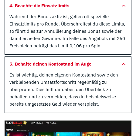
4. Beachte die Einsatzlimits
Während der Bonus aktiv ist, gelten oft spezielle
Einsatzlimits pro Runde. Überschreitest du diese Limits,
so führt dies zur Annullierung deines Bonus sowie der
damit erzielten Gewinne. Im Falle des Angebots mit 250
Freispielen beträgt das Limit 0,10€ pro Spin.
5. Behalte deinen Kontostand im Auge
Es ist wichtig, deinen eigenen Kontostand sowie den
verbleibenden Umsatzfortschritt regelmäßig zu
überprüfen. Dies hilft dir dabei, den Überblick zu
behalten und zu vermeiden, dass du beispielsweise
bereits umgesetztes Geld wieder verspielst.