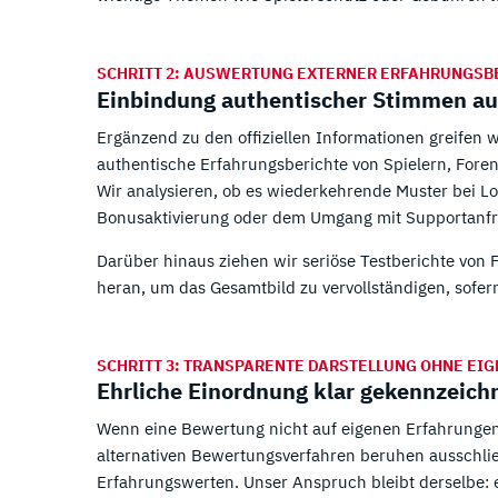
SCHRITT 2: AUSWERTUNG EXTERNER ERFAHRUNGSB
Einbindung authentischer Stimmen a
Ergänzend zu den offiziellen Informationen greifen w
authentische Erfahrungsberichte von Spielern, For
Wir analysieren, ob es wiederkehrende Muster bei Lo
Bonusaktivierung oder dem Umgang mit Supportanfr
Darüber hinaus ziehen wir seriöse Testberichte von
heran, um das Gesamtbild zu vervollständigen, sofern
SCHRITT 3: TRANSPARENTE DARSTELLUNG OHNE E
Ehrliche Einordnung klar gekennzeichn
Wenn eine Bewertung nicht auf eigenen Erfahrungen 
alternativen Bewertungsverfahren beruhen ausschli
Erfahrungswerten. Unser Anspruch bleibt derselbe: e