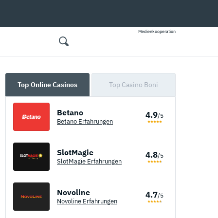
Medienkooperation
 Freispiele
Top Online Casinos
Top Casino Boni
fahrungen
nus Code
Casino Freispiele
Betano
4.9
/5
fahrungen
onus Code
50 Freispiele ohne Einzahlung
Betano Erfahrungen
rfahrungen
Bonus Code
100 Freispiele ohne Einzahlung
SlotMagie
4.8
/5
ngen
ode
SlotMagie Erfahrungen
 Ratgeber
n Erfahrungen
n Bonus Code
Online Casinos mit hoher Auszahlungsquote
Novoline
4.7
/5
hrungen
us Code
Novoline Erfahrungen
Online Casinos mit hoher Auszahlungsquote