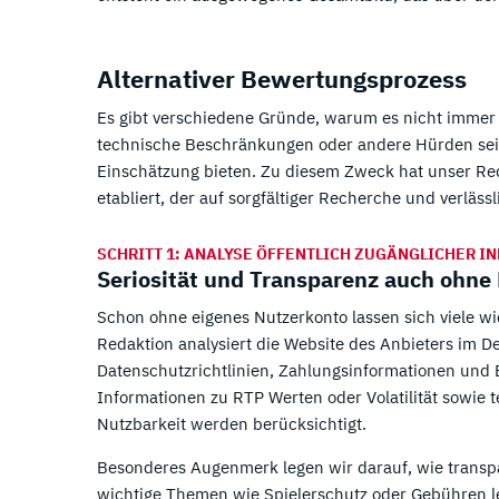
Alternativer Bewertungsprozess
Es gibt verschiedene Gründe, warum es nicht immer m
technische Beschränkungen oder andere Hürden sein
Einschätzung bieten. Zu diesem Zweck hat unser Re
etabliert, der auf sorgfältiger Recherche und verläss
SCHRITT 1: ANALYSE ÖFFENTLICH ZUGÄNGLICHER I
Seriosität und Transparenz auch ohne
Schon ohne eigenes Nutzerkonto lassen sich viele wi
Redaktion analysiert die Website des Anbieters im De
Datenschutzrichtlinien, Zahlungsinformationen und
Informationen zu RTP Werten oder Volatilität sowie 
Nutzbarkeit werden berücksichtigt.
Besonderes Augenmerk legen wir darauf, wie trans
wichtige Themen wie Spielerschutz oder Gebühren lei