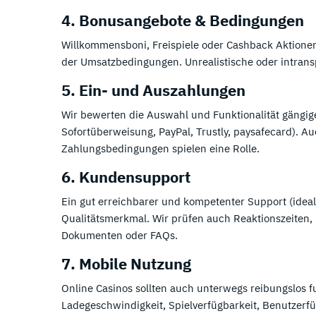
4. Bonusangebote & Bedingungen
Willkommensboni, Freispiele oder Cashback Aktionen
der Umsatzbedingungen. Unrealistische oder intran
5. Ein- und Auszahlungen
Wir bewerten die Auswahl und Funktionalität gängige
Sofortüberweisung, PayPal, Trustly, paysafecard). 
Zahlungsbedingungen spielen eine Rolle.
6. Kundensupport
Ein gut erreichbarer und kompetenter Support (ideal
Qualitätsmerkmal. Wir prüfen auch Reaktionszeiten, H
Dokumenten oder FAQs.
7. Mobile Nutzung
Online Casinos sollten auch unterwegs reibungslos f
Ladegeschwindigkeit, Spielverfügbarkeit, Benutzerfü