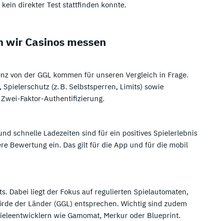
kein direkter Test stattfinden konnte.
n wir Casinos messen
enz von der GGL kommen für unseren Vergleich in Frage.
elerschutz (z. B. Selbstsperren, Limits) sowie
Zwei-Faktor-Authentifizierung.
und schnelle Ladezeiten sind für ein positives Spielerlebnis
ere Bewertung ein. Das gilt für die App und für die mobil
s. Dabei liegt der Fokus auf regulierten Spielautomaten,
rde der Länder (GGL) entsprechen. Wichtig sind zudem
ieleentwicklern wie Gamomat, Merkur oder Blueprint.