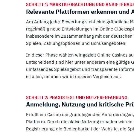
07.
07.
Merkur Slots Erfahrungen
Merkur Slots Bonus Code
SCHRITT 1: MARKTBEOBACHTUNG UND ANBIETERA
Beste Echtgeld Casinos
Relevante Plattformen erkennen und A
08.
08.
Löwen Play Erfahrungen
Löwen Play Bonus Code
Seriöse Online Casinos
Am Anfang jeder Bewertung steht eine gründliche M
09.
09.
Bwin Casino Erfahrungen
Bwin Casino Bonus Code
regelmäßig neue Entwicklungen im Online Glücksspi
insbesondere im Zusammenhang mit der deutschen Li
10.
10.
LuckyLouis Erfahrungen
LuckyLouis Bonus Code
Spielen, Zahlungsoptionen und Bonusangeboten.
In dieser Phase wählen wir gezielt Online Casinos aus
Entscheidend sind hier unter anderem eine gültige Glü
umfassendes Spielangebot und transparente Informa
erfüllen, nehmen wir in unseren Vergleich auf.
SCHRITT 2: PRAXISTEST UND NUTZERERFAHRUNG
Anmeldung, Nutzung und kritische Prü
Erfüllt ein Casino die grundlegenden Anforderungen, 
Plattform. Durch die aktive Nutzung erhalten wir ein
Registrierung, die Bedienbarkeit der Website, die Sp