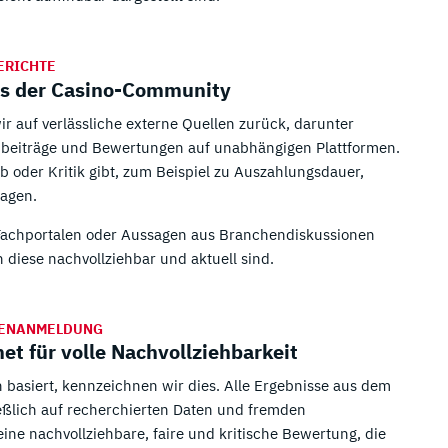
ERICHTE
us der Casino-Community
ir auf verlässliche externe Quellen zurück, darunter
enbeiträge und Bewertungen auf unabhängigen Plattformen.
b oder Kritik gibt, zum Beispiel zu Auszahlungsdauer,
agen.
 Fachportalen oder Aussagen aus Branchendiskussionen
 diese nachvollziehbar und aktuell sind.
IGENANMELDUNG
et für volle Nachvollziehbarkeit
basiert, kennzeichnen wir dies. Alle Ergebnisse aus dem
eßlich auf recherchierten Daten und fremden
ine nachvollziehbare, faire und kritische Bewertung, die