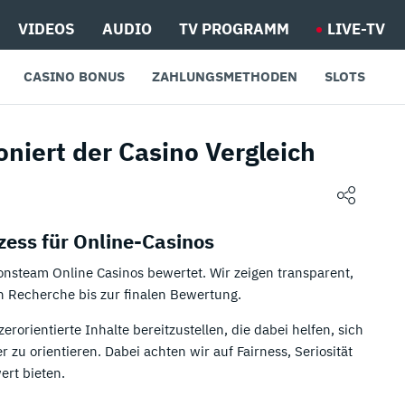
VIDEOS
AUDIO
TV PROGRAMM
LIVE-TV
CASINO BONUS
ZAHLUNGSMETHODEN
SLOTS
oniert der Casino Vergleich
🎁 Online Casino Bonus
Weitere Online Casinos
Weitere Casino Boni

11.
11.
Wunderino Er
Wunderino Bo
Casino Bonus ohne Einzahlung
12.
12.
DrückGlück Er
DrückGlück B
5€ Casino Bonus ohne Einzahlung
zess für Online-Casinos
13.
13.
Knight Slots E
Knight Slots 
10€ Casino Bonus ohne Einzahlung
onsteam Online Casinos bewertet. Wir zeigen transparent,
n Recherche bis zur finalen Bewertung.
14.
14.
Wildz Erfahru
Wildz Bonus C
15€ Casino Bonus ohne Einzahlung

zerorientierte Inhalte bereitzustellen, die dabei helfen, sich
15.
15.
JackpotPirate
JackpotPirate
Bestandskundenbonus
 zu orientieren. Dabei achten wir auf Fairness, Seriosität
ert bieten.
16.
16.
BingBong Erfa
BingBong Bon
Online Casinos mit Startguthaben ohne