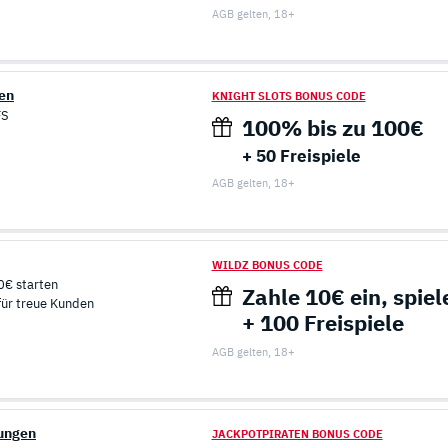
AGB gelten, 18+
gen
KNIGHT SLOTS BONUS CODE
FS
100% bis zu 100€
+ 50 Freispiele
AGB gelten, 18+
WILDZ BONUS CODE
0€ starten
Zahle 10€ ein, spiel
für treue Kunden
+ 100 Freispiele
AGB gelten, 18+
rungen
JACKPOTPIRATEN BONUS CODE