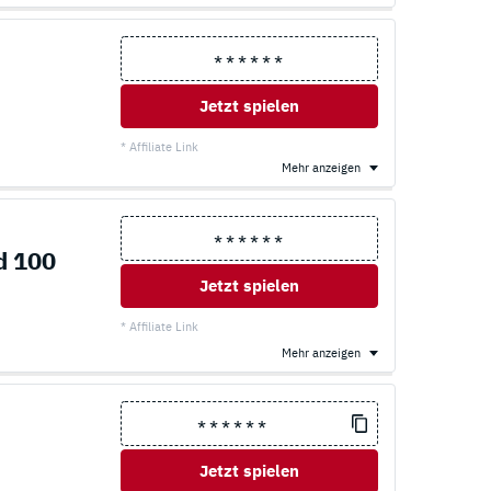
Jetzt spielen
* Affiliate Link
Mehr anzeigen
d 100
Jetzt spielen
* Affiliate Link
Mehr anzeigen
Jetzt spielen