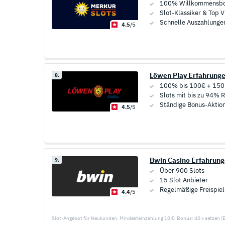
100% Willkommensbo
Slot-Klassiker & Top V
Schnelle Auszahlunge
4.5
/5
Löwen Play Erfahrung
8.
100% bis 100€ + 150
Slots mit bis zu 94% 
Ständige Bonus-Aktio
4.5
/5
Bwin Casino Erfahrun
9.
Über 900 Slots
15 Slot Anbieter
Regelmäßige Freispie
4.4
/5
Slot-Angebot für Neukunden. Mindesteinzahlung 10 €. Bonus: 40 x setzen (Ein