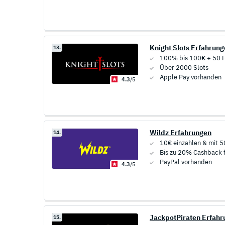
Knight Slots Erfahrun
13.
100% bis 100€ + 50 
Über 2000 Slots
Apple Pay vorhanden
4.3
/5
Wildz Erfahrungen
14.
10€ einzahlen & mit 5
Bis zu 20% Cashback 
PayPal vorhanden
4.3
/5
JackpotPiraten Erfah
15.