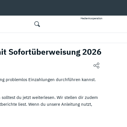
Medienkooperation
 Freispiele
mit Sofortüberweisung 2026
fahrungen
nus Code
Casino Freispiele
fahrungen
onus Code
50 Freispiele ohne Einzahlung
sung problemlos Einzahlungen durchführen kannst.
rfahrungen
Bonus Code
100 Freispiele ohne Einzahlung
ngen
ode
 Ratgeber
lltest du jetzt weiterlesen. Wir stellen dir zudem
tberichte liest. Wenn du unsere Anleitung nutzt,
n Erfahrungen
n Bonus Code
Online Casinos mit hoher Auszahlungsquote
hrungen
us Code
Online Casinos mit hoher Auszahlungsquote