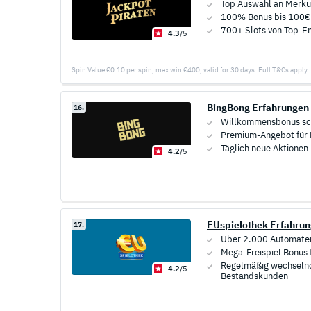
Top Auswahl an Merkur
100% Bonus bis 100€ 
700+ Slots von Top-E
4.3
/5
Spin Value €0.10 per spin, max win €400, valid for 30 days. Full T&Cs apply.
BingBong Erfahrungen
16.
Willkommensbonus sc
Premium-Angebot für
Täglich neue Aktionen
4.2
/5
EUspielothek Erfahru
17.
Über 2.000 Automaten
Mega-Freispiel Bonus
Regelmäßig wechselnd
4.2
/5
Bestandskunden