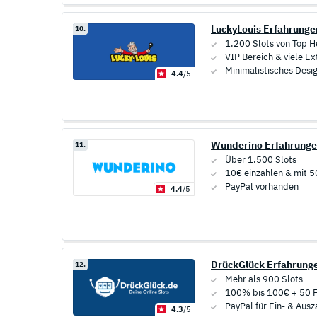
LuckyLouis Erfahrunge
10.
1.200 Slots von Top H
VIP Bereich & viele Ex
Minimalistisches Desi
4.4
/5
Wunderino Erfahrung
11.
Über 1.500 Slots
10€ einzahlen & mit 5
PayPal vorhanden
4.4
/5
DrückGlück Erfahrung
12.
Mehr als 900 Slots
100% bis 100€ + 50 
PayPal für Ein- & Aus
4.3
/5