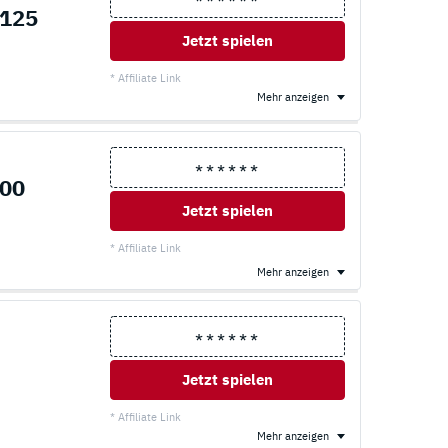
 125
Jetzt spielen
* Affiliate Link
Mehr anzeigen
400
Jetzt spielen
* Affiliate Link
Mehr anzeigen
Jetzt spielen
* Affiliate Link
Mehr anzeigen