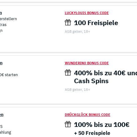
n
LUCKYLOUIS BONUS CODE
erstellern
100 Freispiele
tras
gn
AGB gelten, 18+
en
WUNDERINO BONUS CODE
400% bis zu 40€ un
0€ starten
Cash Spins
AGB gelten, 18+
en
DRÜCKGLÜCK BONUS CODE
100% bis zu 100€
FS
zahlung
+ 50 Freispiele