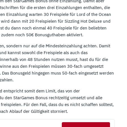
h um den StarGames Bonus ohne Einzahlung. Damit aber
chriften für die ersten drei Einzahlungen enthalten, die
ten Einzahlung warten 30 Freispiele für Lord of the Ocean
 wird dann mit 20 Freispielen für Sizzling Hot Deluxe und
st du dann noch einmal 40 Freispiele für den beliebten
n zudem noch 50€ Bonusguthaben aktiviert.
n, sondern nur auf die Mindesteinzahlung achten. Damit
 und kannst sowohl die Freispiele als auch das
innerhalb von 48 Stunden nutzen musst, hast du für die
ewinne aus den Freispielen müssen 30-fach umgesetzt
. Das Bonusgeld hingegen muss 50-fach eingesetzt werden
zahlen.
d entspricht somit dem Limit, das von der
u den StarGames Bonus rechtzeitig umsetzt und alle
ispielen. Für den Fall, dass du es nicht schaffen solltest,
ch Ablauf der Gültigkeit storniert.