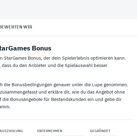
Einzahlung
17.
17.
EUspielothek 
EUspielothek
Online Casinos mit Startguthaben
18.
18.
Play Ojo Erfa
Play Ojo Bonu
 BEWERTEN WIR
19.
19.
Lord Lucky Er
Lord Lucky Bo
20.
20.
Casumo Erfah
Casumo Bonu
 StarGames Bonus
en StarGames Bonus, der dein Spielerlebnis optimieren kann.
 dass du den Anbieter und die Spielauswahl besser
ch die Bonusbedingungen genauer unter die Lupe genommen.
s zusammengefasst und erkläre dir, wie du das Angebot ohne
f die Bonusangebote für Bestandskunden ein und gebe dir
ramm.
AUSZAHLUNG
UNTERNEHMEN
GEGRÜNDET