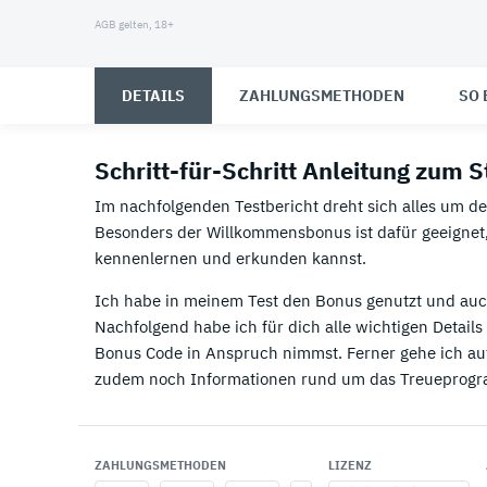
07.
07.
Merkur Slots Erfahrungen
Merkur Slots Bonus Code
AGB gelten, 18+
Beste Echtgeld Casinos
08.
08.
Löwen Play Erfahrungen
Löwen Play Bonus Code
Seriöse Online Casinos
DETAILS
ZAHLUNGSMETHODEN
SO
09.
09.
Bwin Casino Erfahrungen
Bwin Casino Bonus Code
10.
10.
LuckyLouis Erfahrungen
LuckyLouis Bonus Code
Schritt-für-Schritt Anleitung zum
Im nachfolgenden Testbericht dreht sich alles um d
Besonders der Willkommensbonus ist dafür geeignet,
kennenlernen und erkunden kannst.
Ich habe in meinem Test den Bonus genutzt und au
Nachfolgend habe ich für dich alle wichtigen Detail
Bonus Code in Anspruch nimmst. Ferner gehe ich au
zudem noch Informationen rund um das Treueprog
ZAHLUNGSMETHODEN
LIZENZ