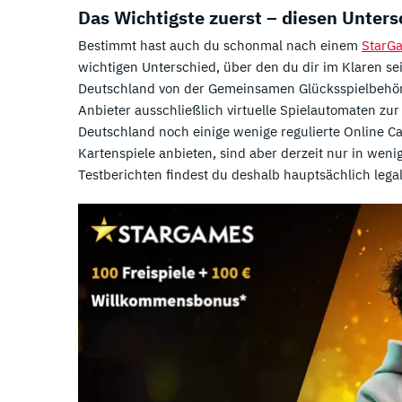
Das Wichtigste zuerst – diesen Unters
Bestimmt hast auch du schonmal nach einem
StarG
wichtigen Unterschied, über den du dir im Klaren sein
Deutschland von der Gemeinsamen Glücksspielbehörde
Anbieter ausschließlich virtuelle Spielautomaten zur
Deutschland noch einige wenige regulierte Online Ca
Kartenspiele anbieten, sind aber derzeit nur in wen
Testberichten findest du deshalb hauptsächlich legal