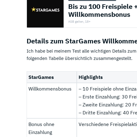
Bis zu 100 Freispiele 
Willkommensbonus
AGB gelten, 18+
Details zum StarGames Willkomme
Ich habe bei meinem Test alle wichtigen Details zu
folgenden Tabelle übersichtlich zusammengestellt.
StarGames
Highlights
Willkommensbonus
– 10 Freispiele ohne Einz
– Erste Einzahlung: 30 Fr
– Zweite Einzahlung: 20 F
– Dritte Einzahlung: 40 F
Bonus ohne
Verschiedene Freispielak
Einzahlung