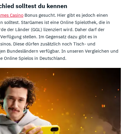
chied solltest du kennen
ames Casino
Bonus gesucht. Hier gibt es jedoch einen
 solltest. StarGames ist eine Online Spielothek, die in
 der Länder (GGL) lizenziert wird. Daher darf der
 Verfügung stellen. Im Gegensatz dazu gibt es in
sinos. Diese dürfen zusätzlich noch Tisch- und
igen Bundesländern verfügbar. In unseren Vergleichen und
e Online Spielos in Deutschland.