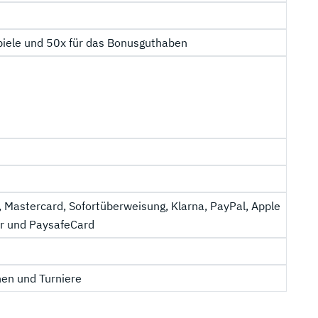
piele und 50x für das Bonusguthaben
, Mastercard, Sofortüberweisung, Klarna, PayPal, Apple
ler und PaysafeCard
en und Turniere