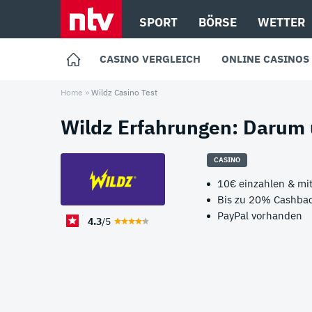
SPORT
BÖRSE
WETTER
CASINO VERGLEICH
ONLINE CASINOS
Home
»
Wildz Casino Test
🎰 Online Casino Vergleiche
Top 10 Online Casinos
Top 10 Casino Boni
Wildz Erfahrungen: Darum ü
01.
01.
Betano Erfahrungen
Betano Bonus Code
Neue Online Casinos
CASINO
02.
02.
SlotMagie Erfahrungen
SlotMagie Bonus Code
Merkur Online Casinos
10€ einzahlen & mit
Bis zu 20% Cashbac
03.
03.
Novoline Erfahrungen
Novoline Bonus Code
Casinos mit 1€ Einzahlung
PayPal vorhanden
4.3
/5
04.
04.
bet-at-home Erfahrungen
bet-at-home Bonus Code
Casinos mit schneller Auszahlung
05.
05.
Jokerstar Erfahrungen
Jokerstar Bonus Code
Beste Online Casino Apps
06.
06.
Swiftspiele Erfahrungen
Swiftspiele Bonus Code
Beste Online Casinos in Deutschland