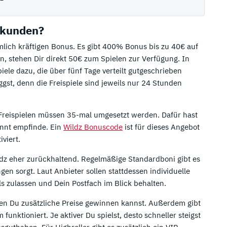
sofort
ukunden?
Weitere Einträge anzeigen
emlich kräftigen Bonus. Es gibt 400% Bonus bis zu 40€ auf
in, stehen Dir direkt 50€ zum Spielen zur Verfügung. In
ele dazu, die über fünf Tage verteilt gutgeschrieben
ggst, denn die Freispiele sind jeweils nur 24 Stunden
reispielen müssen 35-mal umgesetzt werden. Dafür hast
annt empfinde. Ein
Wildz Bonuscode
ist für dieses Angebot
viert.
dz eher zurückhaltend. Regelmäßige Standardboni gibt es
gen sorgt. Laut Anbieter sollen stattdessen individuelle
ls zulassen und Dein Postfach im Blick behalten.
nen Du zusätzliche Preise gewinnen kannst. Außerdem gibt
funktioniert. Je aktiver Du spielst, desto schneller steigst