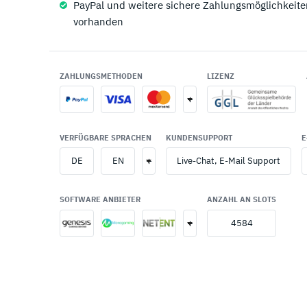
PayPal und weitere sichere Zahlungsmöglichkeite
vorhanden
ZAHLUNGSMETHODEN
LIZENZ
+
VERFÜGBARE SPRACHEN
KUNDENSUPPORT
E
+
DE
EN
Live-Chat, E-Mail Support
SOFTWARE ANBIETER
ANZAHL AN SLOTS
+
4584
Zahlungsanbieter
Einzahlung min/max