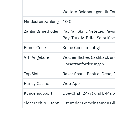
Weitere Belohnungen für For
Mindesteinzahlung
10 €
Zahlungsmethoden
PayPal, Skrill, Neteller, Pa
Pay, Trustly, Brite, Sofortü
Bonus Code
Keine Code benötigt
VIP Angebote
Wöchentliches Cashback und
Umsatzanforderungen
Top Slot
Razor Shark, Book of Dead, 
Handy Casino
Web-App
Kundensupport
Live-Chat (24/7) und E-Mai
Sicherheit & Lizenz
Lizenz der Gemeinsamen Glü