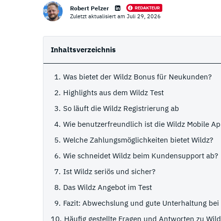
Robert Pelzer
mindestens 10€
REDAKTEUR
Zuletzt aktualisiert am Juli 29, 2026
Loading ...
mindestens 10€
Inhaltsverzeichnis
mindestens 10€
Was bietet der Wildz Bonus für Neukunden?
mindestens 10€
Highlights aus dem Wildz Test
So läuft die Wildz Registrierung ab
mindestens 10€
Wie benutzerfreundlich ist die Wildz Mobile A
mindestens 10€
Welche Zahlungsmöglichkeiten bietet Wildz?
Wie schneidet Wildz beim Kundensupport ab?
mindestens 10€
Ist Wildz seriös und sicher?
mindestens 10€
Das Wildz Angebot im Test
Fazit: Abwechslung und gute Unterhaltung bei
mindestens 10€
Häufig gestellte Fragen und Antworten zu Wild