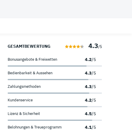
Erfahrungen
 Bonus Code
Plinko Erfahrungen
hrungen
s Code
Verantwortungsvolles Spielen
fahrungen
nus Code
rungen
s Code
4.3
GESAMTBEWERTUNG
/5
4.2
/5
Bonusangebote & Freiwetten
4.3
/5
Bedienbarkeit & Aussehen
4.3
/5
Zahlungsmethoden
4.2
/5
Kundenservice
4.5
/5
Lizenz & Sicherheit
4.1
/5
Belohnungen & Treueprogramm