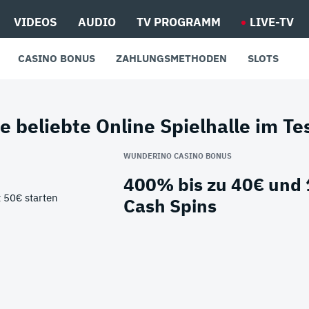
VIDEOS
AUDIO
TV PROGRAMM
LIVE-TV
CASINO BONUS
ZAHLUNGSMETHODEN
SLOTS
🎁 Online Casino Bonus
Weitere Online Casinos
Weitere Casino Boni

 beliebte Online Spielhalle im Te
11.
11.
Wunderino Er
Wunderino Bo
Casino Bonus ohne Einzahlung
WUNDERINO CASINO BONUS
12.
12.
DrückGlück Er
DrückGlück B
5€ Casino Bonus ohne Einzahlung
400% bis zu 40€ und
 50€ starten
13.
13.
Knight Slots E
Knight Slots 
Cash Spins
10€ Casino Bonus ohne Einzahlung
14.
14.
Wildz Erfahru
Wildz Bonus C
15€ Casino Bonus ohne Einzahlung

15.
15.
JackpotPirate
JackpotPirate
Bestandskundenbonus
16.
16.
BingBong Erfa
BingBong Bon
Online Casinos mit Startguthaben ohne