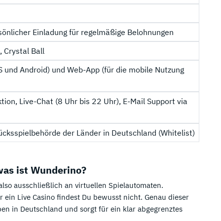
önlicher Einladung für regelmäßige Belohnungen
 Crystal Ball
OS und Android) und Web-App (für die mobile Nutzung
ion, Live-Chat (8 Uhr bis 22 Uhr), E-Mail Support via
cksspielbehörde der Länder in Deutschland (Whitelist)
 was ist Wunderino?
 also ausschließlich an virtuellen Spielautomaten.
r ein Live Casino findest Du bewusst nicht. Genau dieser
ben in Deutschland und sorgt für ein klar abgegrenztes