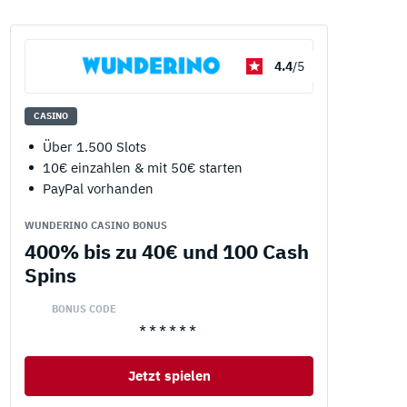
 - 3 Tage
sehr hoch
hoch
4.4
/5
 - 3 Tage
hoch
CASINO
 - 3 Tage
hoch
Über 1.500 Slots
10€ einzahlen & mit 50€ starten
 - 5 Tage
hoch
PayPal vorhanden
sehr hoch
WUNDERINO CASINO BONUS
400% bis zu 40€ und 100 Cash
Spins
hoch
BONUS CODE
hoch
hoch
Jetzt spielen