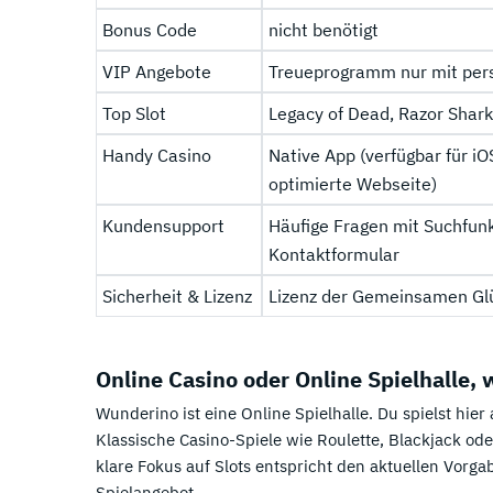
Bonus Code
nicht benötigt
VIP Angebote
Treueprogramm nur mit pers
Top Slot
Legacy of Dead, Razor Shark,
Handy Casino
Native App (verfügbar für i
optimierte Webseite)
Kundensupport
Häufige Fragen mit Suchfunkt
Kontaktformular
Sicherheit & Lizenz
Lizenz der Gemeinsamen Glü
Online Casino oder Online Spielhalle,
Wunderino ist eine Online Spielhalle. Du spielst hier
Klassische Casino-Spiele wie Roulette, Blackjack ode
klare Fokus auf Slots entspricht den aktuellen Vorga
Spielangebot.