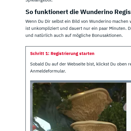
So funktionert die Wunderino Regis
Wenn Du Dir selbst ein Bild von Wunderino machen w
ist unkompliziert und dauert nur ein paar Minuten. D
und natürlich auch auf mögliche Bonusaktionen.
Schritt 1: Registrierung starten
Sobald Du auf der Webseite bist, klickst Du oben re
Anmeldeformular.