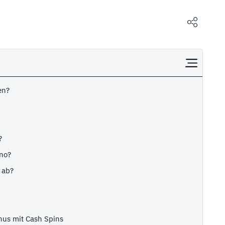
20 - 5000€
sofort
1
20 - 5000€
sofort
1
20 - 5000€
sofort
1
en?
mindestens 20€
sofort
2
?
no?
 ab?
nus mit Cash Spins