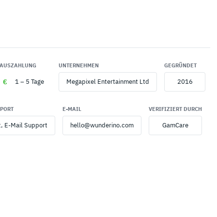
AUSZAHLUNG
UNTERNEHMEN
GEGRÜNDET
1 – 5 Tage
Megapixel Entertainment Ltd
2016
PORT
E-MAIL
VERIFIZIERT DURCH
t, E-Mail Support
hello@wunderino.com
GamCare
Auszahlung min/max
Dauer Einzahlung
Dauer