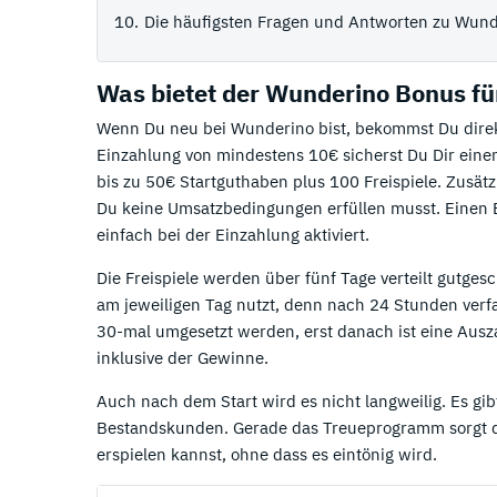
Die häufigsten Fragen und Antworten zu Wun
Was bietet der Wunderino Bonus f
Wenn Du neu bei Wunderino bist, bekommst Du direkt
Einzahlung von mindestens 10€ sicherst Du Dir einen
bis zu 50€ Startguthaben plus 100 Freispiele. Zusätz
Du keine Umsatzbedingungen erfüllen musst. Einen 
einfach bei der Einzahlung aktiviert.
Die Freispiele werden über fünf Tage verteilt gutgesc
am jeweiligen Tag nutzt, denn nach 24 Stunden verf
30-mal umgesetzt werden, erst danach ist eine Ausza
inklusive der Gewinne.
Auch nach dem Start wird es nicht langweilig. Es gi
Bestandskunden. Gerade das Treueprogramm sorgt daf
erspielen kannst, ohne dass es eintönig wird.