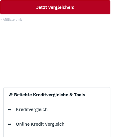
Jetzt vergleichen!
 Ratgeber
Sofortkredit
* Affiliate Link
Umschuldungskredit
Welche Kreditkarten Arten gibt es?
Kredit für Selbstständige
Wann werden Kreditkarten abgerechnet?
Was ist eine Kreditkartenkennung?
🔎 Beliebte Kreditvergleiche & Tools
Kreditvergleich
Online Kredit Vergleich