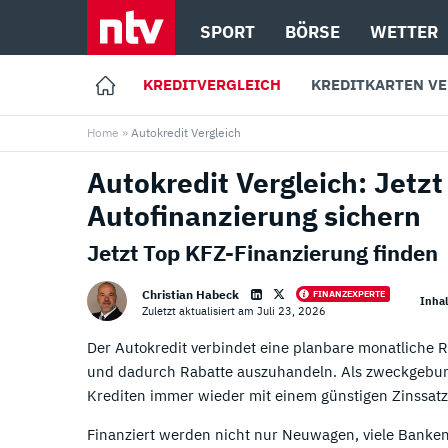
SPORT
BÖRSE
WETTER
KREDITVERGLEICH
KREDITKARTEN V
Home
»
Autokredit Vergleich
Top 10 Kreditanbieter
Top 12 Kreditkarten
Autokredit Vergleich: Jetzt
01.
01.
Targobank Erfahrungen
TF Bank Erfahrungen
Autofinanzierung sichern
02.
02.
DKB Erfahrungen
Extra Karte Erfahrungen
Jetzt Top KFZ-Finanzierung finden
03.
03.
Cashper Erfahrungen
Easybank Kreditkarte Erfahrunge
Christian Habeck
FINANZEXPERTE
Inhal
Zuletzt aktualisiert am Juli 23, 2026
04.
04.
Easybank Erfahrungen
Hanseatic Bank Erfahrungen
Loading ...
Der Autokredit verbindet eine planbare monatliche R
und dadurch Rabatte auszuhandeln. Als zweckgebund
05.
05.
Postbank Erfahrungen
Advanzia Erfahrungen
Krediten immer wieder mit einem günstigen Zinssat
06.
06.
Santander Erfahrungen
Consorsbank Erfahrungen
Finanziert werden nicht nur Neuwagen, viele Banken