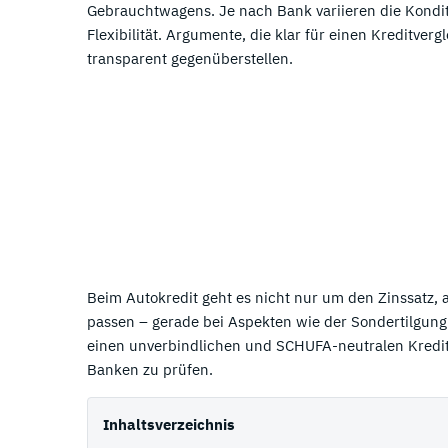
07.
07.
Consors Finanz Erfahrungen
Trade Republic Erfahrungen
Gebrauchtwagens. Je nach Bank variieren die Konditio
Flexibilität. Argumente, die klar für einen Kreditve
08.
08.
Commerzbank Erfahrungen
awa7 Erfahrungen
transparent gegenüberstellen.
09.
09.
Creditplus Erfahrungen
Amazon Erfahrungen
10.
10.
Deutsche Bank Erfahrungen
C24 Erfahrungen
11.
N26 Kreditkarte Erfahrungen
12.
DKB Kreditkarte Erfahrungen
Beim Autokredit geht es nicht nur um den Zinssatz, 
passen – gerade bei Aspekten wie der Sondertilgung.
einen unverbindlichen und SCHUFA-neutralen Kredit
Banken zu prüfen.
Inhaltsverzeichnis