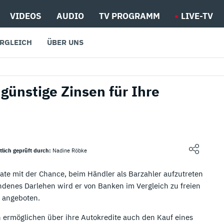
VIDEOS
AUDIO
TV PROGRAMM
LIVE-TV
ERGLEICH
ÜBER UNS
🔎 Kreditvergleiche & Tools
💳 Die besten Kreditkarten


 günstige Zinsen für Ihre
Kreditrechner
Debitkarten Vergleich
Onlinekredit
Cashback Kreditkarten Vergleich
n
📚 Kreditratgeber
Goldene Kreditkarten
☂
tlich geprüft durch:
Nadine Röbke
Was ist ein Kredit
Kreditkarten mit Ratenzahlung
ate mit der Chance, beim Händler als Barzahler aufzutreten
enes Darlehen wird er von Banken im Vergleich zu freien
Wie viel Kredit kann ich mir leisten
Kreditkarten ohne Girokonto
z angeboten.
Kredit ablösen
Kreditkarten ohne Schufa
 ermöglichen über ihre Autokredite auch den Kauf eines