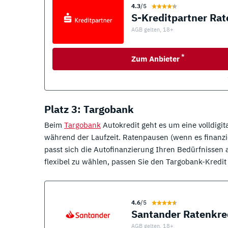
4.3
/5
AGB gelten, 18+
*
Zum Anbieter
Platz 3: Targobank
Beim
Targobank
Autokredit geht es um eine volldigi
während der Laufzeit. Ratenpausen (wenn es finanzi
passt sich die Autofinanzierung Ihren Bedürfnissen 
flexibel zu wählen, passen Sie den Targobank-Kredit
4.6
/5
Santander Ratenkre
AGB gelten, 18+