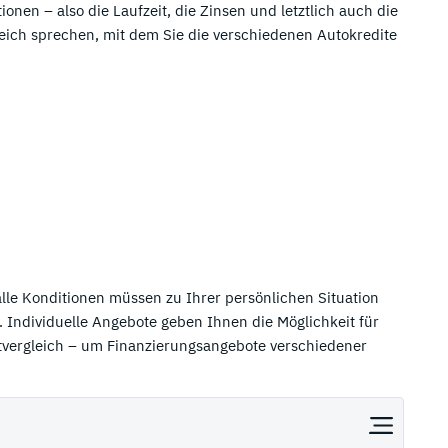
nen – also die Laufzeit, die Zinsen und letztlich auch die
Paypal Kredit
Mastercard Kreditkarten

rgleich sprechen, mit dem Sie die verschiedenen Autokredite
Schufa Eintrag löschen
Virtuelle Kreditkarten
Kreditzinsen berechnen
Visa Kreditkarten
🌴 Kreditkarten für Reisen
Beste Kreditkarte für Reisen
alle Konditionen müssen zu Ihrer persönlichen Situation
 Individuelle Angebote geben Ihnen die Möglichkeit für
vergleich – um Finanzierungsangebote verschiedener