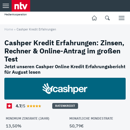
Medienkooperation
Home
»
Cashper Kredit Erfahrungen
Cashper Kredit Erfahrungen: Zinsen,
Rechner & Online-Antrag im großen
Test
Jetzt unseren Cashper Online Kredit Erfahrungsbericht
für August lesen
4.7
/5
RATENKREDIT
MINIMUM ZINSRATE (JAHR)
MONATLICHE MINDESTRATE
13,50%
50,79€