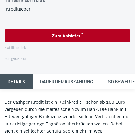
INTERMEDIARY LENDER
Kreditgeber
*
Zum Anbieter
* Affiliate Link
AGB gelten, 18+
DETAILS
DAUER DER AUSZAHLUNG
SO BEWERTE
Der Cashper Kredit ist ein Kleinkredit – schon ab 100 Euro
vergeben durch die maltesische Novum Bank. Die Bank mit
EU-weit gültiger Banklizenz wendet sich an Verbraucher, die
kurzfristige geringe Engpässe überbrücken wollen. Dabei
steht ein schlechter Schufa-Score nicht im Weg.