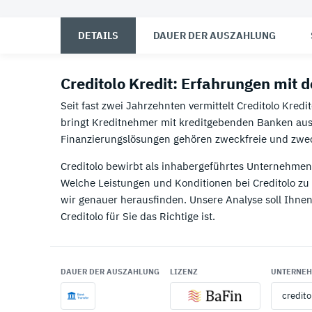
07.
07.
Consors Finanz Erfahrungen
Trade Republic Erfahrungen
08.
08.
Commerzbank Erfahrungen
awa7 Erfahrungen
DETAILS
DAUER DER AUSZAHLUNG
09.
09.
Creditplus Erfahrungen
Amazon Erfahrungen
Creditolo Kredit: Erfahrungen mit
10.
10.
Deutsche Bank Erfahrungen
C24 Erfahrungen
Seit fast zwei Jahrzehnten vermittelt Creditolo Kredi
bringt Kreditnehmer mit kreditgebenden Banken a
11.
N26 Kreditkarte Erfahrungen
Finanzierungslösungen gehören zweckfreie und zwe
12.
DKB Kreditkarte Erfahrungen
Creditolo bewirbt als inhabergeführtes Unternehmen
Welche Leistungen und Konditionen bei Creditolo zu
wir genauer herausfinden. Unsere Analyse soll Ihnen 
Creditolo für Sie das Richtige ist.
DAUER DER AUSZAHLUNG
LIZENZ
UNTERNE
credit