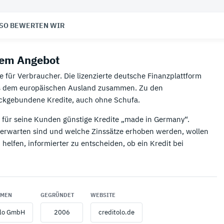
Paypal Kredit
Mastercard Kreditkarten

SO BEWERTEN WIR
Schufa Eintrag löschen
Virtuelle Kreditkarten
 dem Angebot
Kreditzinsen berechnen
Visa Kreditkarten
te für Verbraucher. Die lizenzierte deutsche Finanzplattform
🌴 Kreditkarten für Reisen
us dem europäischen Ausland zusammen. Zu den
ckgebundene Kredite, auch ohne Schufa.
Beste Kreditkarte für Reisen
 für seine Kunden günstige Kredite „made in Germany“.
 erwarten sind und welche Zinssätze erhoben werden, wollen
helfen, informierter zu entscheiden, ob ein Kredit bei
HMEN
GEGRÜNDET
WEBSITE
olo GmbH
2006
creditolo.de