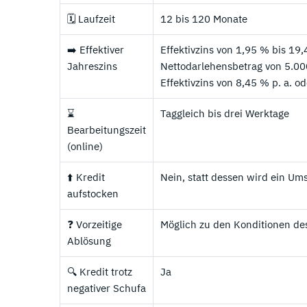
🗓️ Laufzeit
12 bis 120 Monate
➡️ Effektiver
Effektivzins von 1,95 % bis 19,
Jahreszins
Nettodarlehensbetrag von 5.000
Effektivzins von 8,45 % p. a. o
⌛
Taggleich bis drei Werktage
Bearbeitungszeit
(online)
⬆️ Kredit
Nein, statt dessen wird ein U
aufstocken
❓ Vorzeitige
Möglich zu den Konditionen des
Ablösung
🔍 Kredit trotz
Ja
negativer Schufa