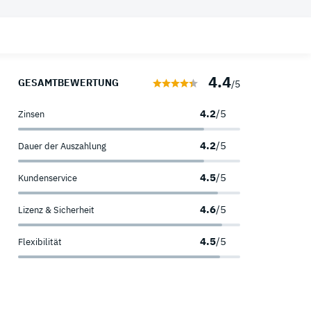
 Ratgeber
Sofortkredit
Umschuldungskredit
Welche Kreditkarten Arten gibt es?
4.4
Kredit für Selbstständige
Wann werden Kreditkarten abgerechnet?
GESAMTBEWERTUNG
/5
Was ist eine Kreditkartenkennung?
4.2
/5
Zinsen
4.2
/5
Dauer der Auszahlung
4.5
/5
Kundenservice
4.6
/5
Lizenz & Sicherheit
4.5
/5
Flexibilität