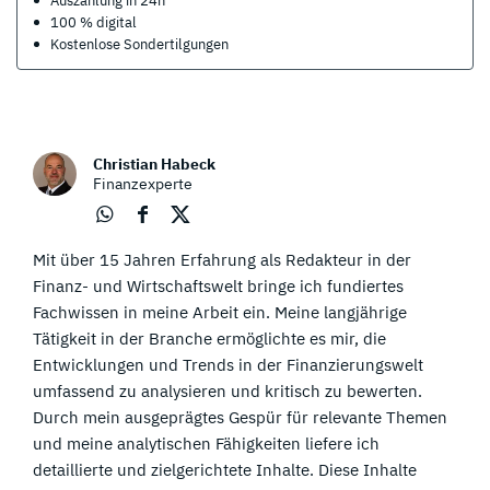
Auszahlung in 24h
100 % digital
Kostenlose Sondertilgungen
Christian Habeck
Finanzexperte
Über
Über
Über
Mit über 15 Jahren Erfahrung als Redakteur in der
Wha
Face
Twit
tsap
boo
ter
Finanz- und Wirtschaftswelt bringe ich fundiertes
p
k
teile
Fachwissen in meine Arbeit ein. Meine langjährige
teile
teile
n
Tätigkeit in der Branche ermöglichte es mir, die
n
n
Entwicklungen und Trends in der Finanzierungswelt
umfassend zu analysieren und kritisch zu bewerten.
Durch mein ausgeprägtes Gespür für relevante Themen
und meine analytischen Fähigkeiten liefere ich
detaillierte und zielgerichtete Inhalte. Diese Inhalte