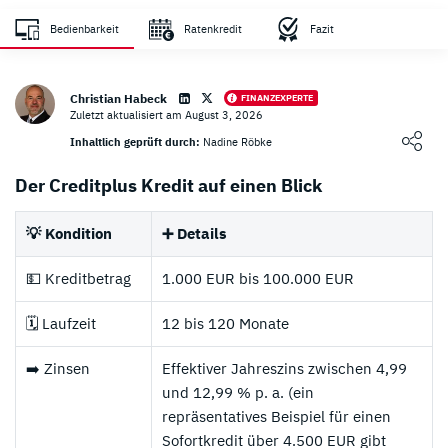
Zahlungsanbieter
Sicherheit
Bedienbarkeit
Ratenkredit
Fazit
sehr hoch
Christian Habeck
FINANZEXPERTE
Zuletzt aktualisiert am August 3, 2026
Loading ...
Inhaltlich geprüft durch:
Nadine Röbke
Der Creditplus Kredit auf einen Blick
💡 Kondition
➕ Details
💵 Kreditbetrag
1.000 EUR bis 100.000 EUR
🗓️ Laufzeit
12 bis 120 Monate
➡️ Zinsen
Effektiver Jahreszins zwischen 4,99
und 12,99 % p. a. (ein
repräsentatives Beispiel für einen
Sofortkredit über 4.500 EUR gibt