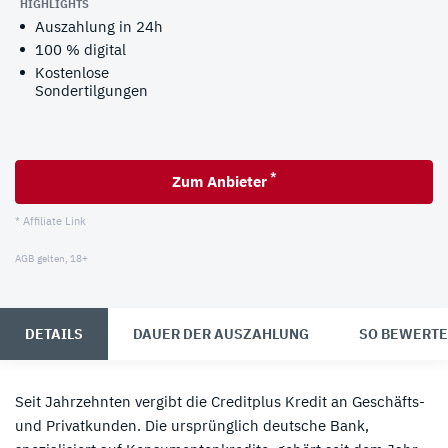
HIGHLIGHTS
Auszahlung in 24h
100 % digital
Kostenlose
Sondertilgungen
*
Zum Anbieter
* Affiliate Link
AGB gelten, 18+
DETAILS
DAUER DER AUSZAHLUNG
SO BEWERTE
Seit Jahrzehnten vergibt die Creditplus Kredit an Geschäfts-
und Privatkunden. Die ursprünglich deutsche Bank,