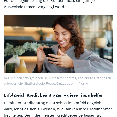
Für die Legitimierung des Kunden muss ein gültiges
Ausweisdokument vorgelegt werden.
📝 Für einen erfolgreichen Dr. Klein Kreditantrag sind einige Unterlagen
erforderlich/ Shutterstock/ PeopleImages.com – Yuri A
Erfolgreich Kredit beantragen – diese Tipps helfen
Damit der Kreditantrag nicht schon im Vorfeld abgelehnt
wird, lohnt es sich zu wissen, wie Banken ihre Kreditnehmer
beurteilen. Denn die meisten Kreditgeber verlassen sich