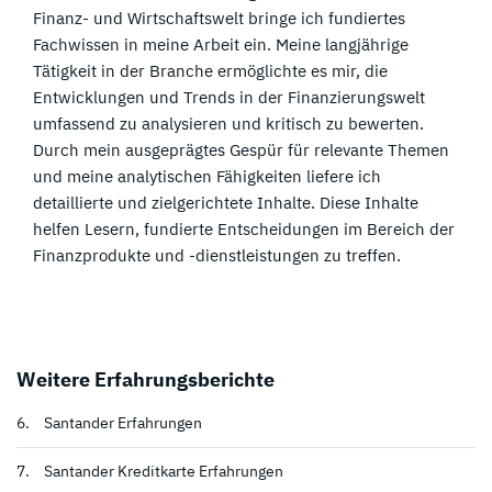
tsap
boo
ter
Finanz- und Wirtschaftswelt bringe ich fundiertes
p
k
teile
Fachwissen in meine Arbeit ein. Meine langjährige
teile
teile
n
Tätigkeit in der Branche ermöglichte es mir, die
n
n
Entwicklungen und Trends in der Finanzierungswelt
umfassend zu analysieren und kritisch zu bewerten.
Durch mein ausgeprägtes Gespür für relevante Themen
und meine analytischen Fähigkeiten liefere ich
detaillierte und zielgerichtete Inhalte. Diese Inhalte
helfen Lesern, fundierte Entscheidungen im Bereich der
Finanzprodukte und -dienstleistungen zu treffen.
Weitere Erfahrungsberichte
6.
Santander Erfahrungen
7.
Santander Kreditkarte Erfahrungen