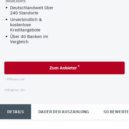
HIGHLIGHTS
Deutschlandweit über
240 Standorte
Unverbindlich &
kostenlose
Kreditangebote
Über 40 Banken im
Vergleich
*
Zum Anbieter
* Affiliate Link
AGB gelten, 18+
DETAILS
DAUER DER AUSZAHLUNG
SO BEWERTE