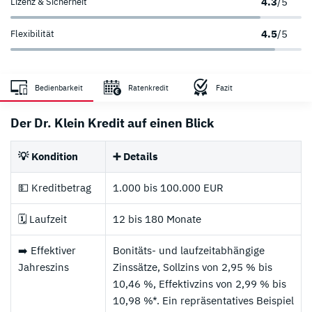
4.3
/5
Lizenz & Sicherheit
4.5
/5
Flexibilität
Zahlungsanbieter
Sicherheit
Bedienbarkeit
Ratenkredit
Fazit
sehr hoch
Der Dr. Klein Kredit auf einen Blick
💡 Kondition
➕ Details
💵 Kreditbetrag
1.000 bis 100.000 EUR
🗓️ Laufzeit
12 bis 180 Monate
➡️ Effektiver
Bonitäts- und laufzeitabhängige
Jahreszins
Zinssätze, Sollzins von 2,95 % bis
10,46 %, Effektivzins von 2,99 % bis
10,98 %*. Ein repräsentatives Beispiel