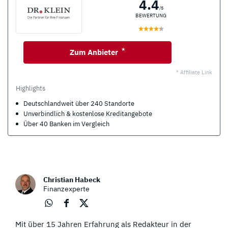
4.4
/5
BEWERTUNG
*
Zum Anbieter
* Affiliate Link
Highlights
Deutschlandweit über 240 Standorte
Unverbindlich & kostenlose Kreditangebote
Über 40 Banken im Vergleich
Christian Habeck
Finanzexperte
Über
Über
Über
Mit über 15 Jahren Erfahrung als Redakteur in der
Wha
Face
Twit