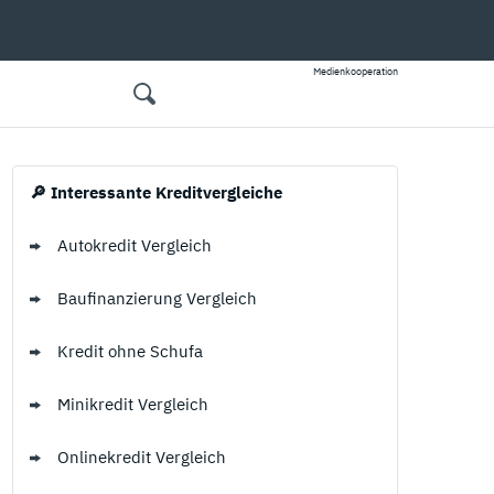
Medienkooperation
 Kreditarten
 Günstige Kreditkarten
🔎 Interessante Kreditvergleiche
Autokredit
Kostenlose Kreditkarten
Autokredit Vergleich
Baufinanzierung
Kreditkarten ohne Gebühren
Baufinanzierung Vergleich
️ Kreditkarten mit Versicherung
Kredit ohne Schufa
Kredit ohne Schufa
Minikredit
Kreditkarten mit Versicherung
Minikredit Vergleich
Privtakredit
Kreditkarten mit Mietwagenversicherung
Onlinekredit Vergleich
Ratenkredit
Kreditkarte mit Reiserücktrittsversicherung