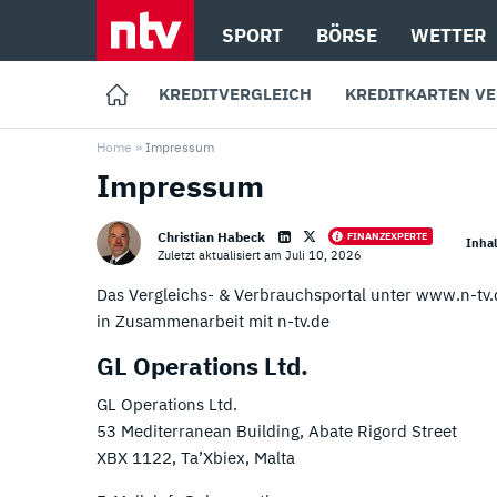
SPORT
BÖRSE
WETTER
KREDITVERGLEICH
KREDITKARTEN V
Home
»
Impressum
Impressum
Top 10 Kreditanbieter
Top 12 Kreditkarten
01.
01.
Targobank Erfahrungen
TF Bank Erfahrungen
Christian Habeck
FINANZEXPERTE
Inhal
Zuletzt aktualisiert am Juli 10, 2026
02.
02.
DKB Erfahrungen
Extra Karte Erfahrungen
Loading ...
Das Vergleichs- & Verbrauchsportal unter www.n-tv.d
03.
03.
Cashper Erfahrungen
Easybank Kreditkarte Erfahrunge
in Zusammenarbeit mit n-tv.de
GL Operations Ltd.
04.
04.
Easybank Erfahrungen
Hanseatic Bank Erfahrungen
GL Operations Ltd.
05.
05.
Postbank Erfahrungen
Advanzia Erfahrungen
53 Mediterranean Building, Abate Rigord Street
XBX 1122, Ta’Xbiex, Malta
06.
06.
Santander Erfahrungen
Consorsbank Erfahrungen