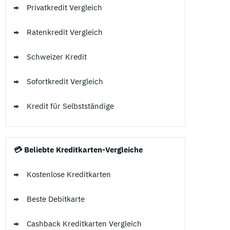
Privatkredit Vergleich
 Ratgeber
Sofortkredit
Ratenkredit Vergleich
Umschuldungskredit
Welche Kreditkarten Arten gibt es?
Schweizer Kredit
Kredit für Selbstständige
Wann werden Kreditkarten abgerechnet?
Sofortkredit Vergleich
Was ist eine Kreditkartenkennung?
Kredit für Selbstständige
💳 Beliebte Kreditkarten-Vergleiche
Kostenlose Kreditkarten
Beste Debitkarte
Cashback Kreditkarten Vergleich