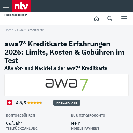
Medienkooperation
Home
»
awa7® Kreditkarte
awa7® Kreditkarte Erfahrungen
2026: Limits, Kosten & Gebühren im
Test
Alle Vor- und Nachteile der awa7® Kreditkarte
4.6
/5
KREDITKARTE
KONTOGEBÜHREN
NUR MIT GIROKONTO
0€/Jahr
Nein
TEILRÜCKZAHLUNG
MOBILE PAYMENT