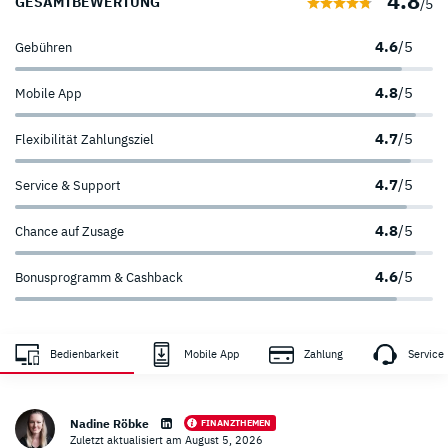
4.8
GESAMTBEWERTUNG
/5
4.6
/5
Gebühren
4.8
/5
Mobile App
4.7
/5
Flexibilität Zahlungsziel
4.7
/5
Service & Support
4.8
/5
Chance auf Zusage
4.6
/5
Bonusprogramm & Cashback
Zahlungsanbieter
Sicherheit
Bedienbarkeit
Mobile App
Zahlung
Service
sehr hoch
Nadine Röbke
FINANZTHEMEN
Zuletzt aktualisiert am August 5, 2026