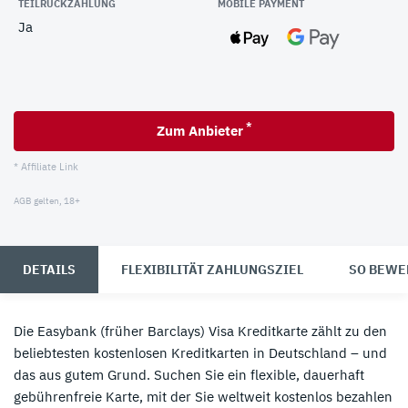
TEILRÜCKZAHLUNG
MOBILE PAYMENT
Ja
*
Zum Anbieter
* Affiliate Link
AGB gelten, 18+
DETAILS
FLEXIBILITÄT ZAHLUNGSZIEL
SO BEWE
Die Easybank (früher Barclays) Visa Kreditkarte zählt zu den
beliebtesten kostenlosen Kreditkarten in Deutschland – und
das aus gutem Grund. Suchen Sie ein flexible, dauerhaft
gebührenfreie Karte, mit der Sie weltweit kostenlos bezahlen