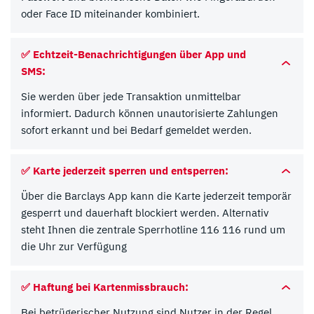
oder Face ID miteinander kombiniert.
✅
Echtzeit-Benachrichtigungen über App und
SMS:
Sie werden über jede Transaktion unmittelbar
informiert. Dadurch können unautorisierte Zahlungen
sofort erkannt und bei Bedarf gemeldet werden.
✅
Karte jederzeit sperren und entsperren:
Über die Barclays App kann die Karte jederzeit temporär
gesperrt und dauerhaft blockiert werden. Alternativ
steht Ihnen die zentrale Sperrhotline 116 116 rund um
die Uhr zur Verfügung
*
Zum Anbieter
✅
Haftung bei Kartenmissbrauch:
* Affiliate Link
Bei betrügerischer Nutzung sind Nutzer in der Regel