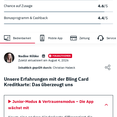
4.6
/5
Chance auf Zusage
4.4
/5
Bonusprogramm & Cashback
Zahlungsanbieter
Sicherheit
Bedienbarkeit
Mobile App
Zahlung
Service
sehr hoch
Nadine Röbke
FINANZTHEMEN
Zuletzt aktualisiert am August 4, 2026
Loading ...
Inhaltlich geprüft durch:
Christian Habeck
Unsere Erfahrungen mit der Bling Card
Kreditkarte: Das überzeugt uns
▶️ Junior-Modus & Vertrauensmodus – Die App
wächst mit