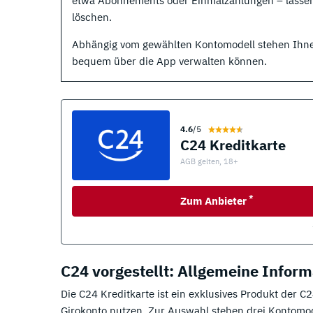
etwa Abonnements oder Einmalzahlungen – lassen s
löschen.
Abhängig vom gewählten Kontomodell stehen Ihnen 
bequem über die App verwalten können.
4.6
/5
C24 Kreditkarte
AGB gelten, 18+
*
Zum Anbieter
C24 vorgestellt: Allgemeine Inform
Die C24 Kreditkarte ist ein exklusives Produkt der
Girokonto nutzen. Zur Auswahl stehen drei Kontomod