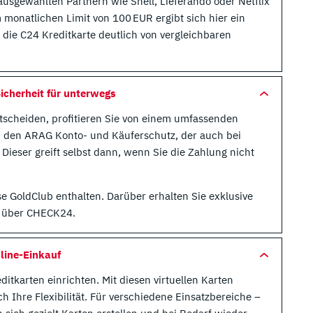
usgewählten Partnern wie Shell, Lieferando oder Netflix
 monatlichen Limit von 100 EUR ergibt sich hier ein
 die C24 Kreditkarte deutlich von vergleichbaren
icherheit für unterwegs
tscheiden, profitieren Sie von einem umfassenden
m den ARAG Konto- und Käuferschutz, der auch bei
Dieser greift selbst dann, wenn Sie die Zahlung nicht
se GoldClub enthalten. Darüber erhalten Sie exklusive
n über CHECK24.
nline-Einkauf
itkarten einrichten. Mit diesen virtuellen Karten
h Ihre Flexibilität. Für verschiedene Einsatzbereiche –