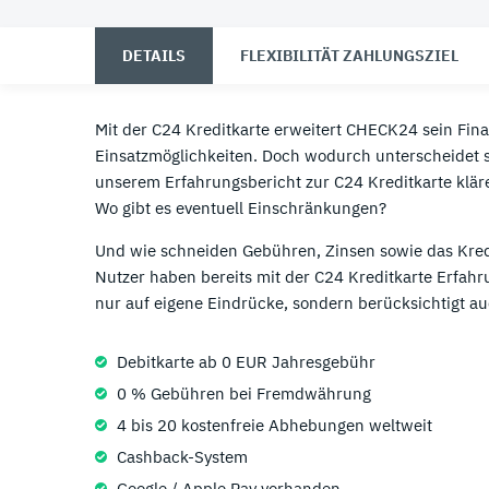
07.
07.
Consors Finanz Erfahrungen
Trade Republic Erfahrungen
08.
08.
Commerzbank Erfahrungen
awa7 Erfahrungen
DETAILS
FLEXIBILITÄT ZAHLUNGSZIEL
09.
09.
Creditplus Erfahrungen
Amazon Erfahrungen
Mit der C24 Kreditkarte erweitert CHECK24 sein Fina
10.
10.
Deutsche Bank Erfahrungen
C24 Erfahrungen
Einsatzmöglichkeiten. Doch wodurch unterscheidet 
unserem Erfahrungsbericht zur C24 Kreditkarte kläre
11.
N26 Kreditkarte Erfahrungen
Wo gibt es eventuell Einschränkungen?
12.
DKB Kreditkarte Erfahrungen
Und wie schneiden Gebühren, Zinsen sowie das Kredi
Nutzer haben bereits mit der C24 Kreditkarte Erfahr
nur auf eigene Eindrücke, sondern berücksichtigt
Debitkarte ab 0 EUR Jahresgebühr
0 % Gebühren bei Fremdwährung
4 bis 20 kostenfreie Abhebungen weltweit
Cashback-System
Google / Apple Pay vorhanden