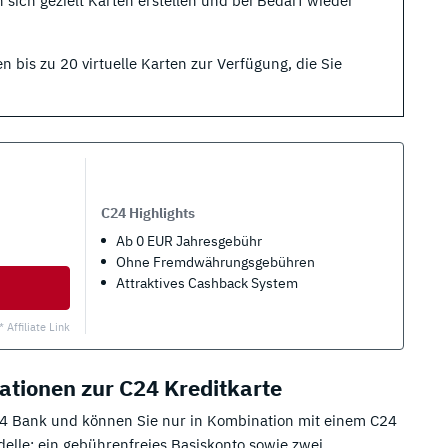
ich gezielt Karten erstellen und bei Bedarf wieder
bis zu 20 virtuelle Karten zur Verfügung, die Sie
C24 Highlights
Ab 0 EUR Jahresgebühr
Ohne Fremdwährungsgebühren
Attraktives Cashback System
* Affiliate Link
ationen zur C24 Kreditkarte
 C24 Bank und können Sie nur in Kombination mit einem C24
elle: ein gebührenfreies Basiskonto sowie zwei