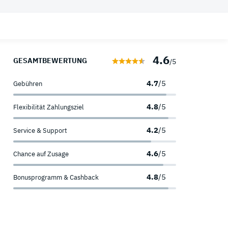
 Ratgeber
Sofortkredit
Umschuldungskredit
Welche Kreditkarten Arten gibt es?
4.6
Kredit für Selbstständige
Wann werden Kreditkarten abgerechnet?
GESAMTBEWERTUNG
/5
Was ist eine Kreditkartenkennung?
4.7
/5
Gebühren
4.8
/5
Flexibilität Zahlungsziel
4.2
/5
Service & Support
4.6
/5
Chance auf Zusage
4.8
/5
Bonusprogramm & Cashback