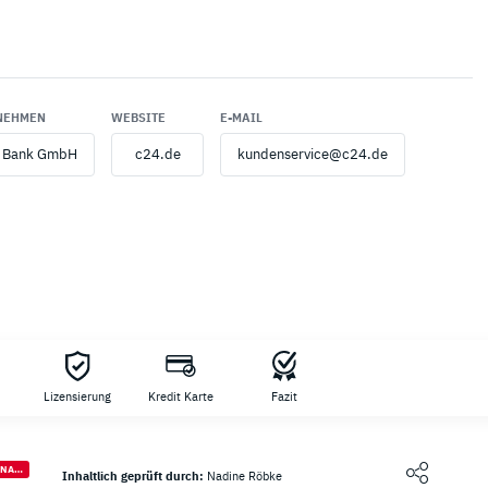
NEHMEN
WEBSITE
E-MAIL
 Bank GmbH
c24.de
kundenservice@c24.de
ngsanbieter
Lizensierung
Kredit Karte
Fazit
KREDITKARTEN, KREDITE & FINANZIERUNGEN
Inhaltlich geprüft durch:
Nadine Röbke