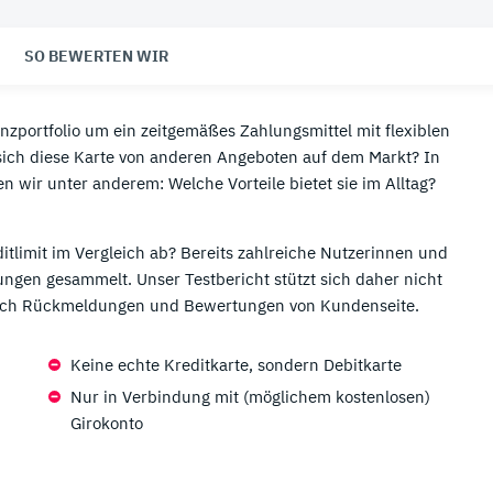
Paypal Kredit
Mastercard Kreditkarten

SO BEWERTEN WIR
Schufa Eintrag löschen
Virtuelle Kreditkarten
Kreditzinsen berechnen
Visa Kreditkarten
nzportfolio um ein zeitgemäßes Zahlungsmittel mit flexiblen
sich diese Karte von anderen Angeboten auf dem Markt? In
🌴 Kreditkarten für Reisen
n wir unter anderem: Welche Vorteile bietet sie im Alltag?
Beste Kreditkarte für Reisen
tlimit im Vergleich ab? Bereits zahlreiche Nutzerinnen und
ungen gesammelt. Unser Testbericht stützt sich daher nicht
 auch Rückmeldungen und Bewertungen von Kundenseite.
Keine echte Kreditkarte, sondern Debitkarte
Nur in Verbindung mit (möglichem kostenlosen)
Girokonto