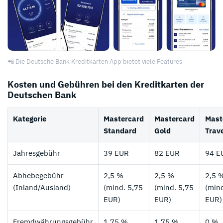
📲 Die Deutsche Bank Kreditkarten App bietet viele Features
Kosten und Gebühren bei den Kreditkarten der
Deutschen Bank
Kategorie
Mastercard
Mastercard
Mast
Standard
Gold
Trav
Jahresgebühr
39 EUR
82 EUR
94 E
Abhebegebühr
2,5 %
2,5 %
2,5 
(Inland/Ausland)
(mind. 5,75
(mind. 5,75
(mind
EUR)
EUR)
EUR)
Fremdwährungsgebühr
1,75 %
1,75 %
0 %