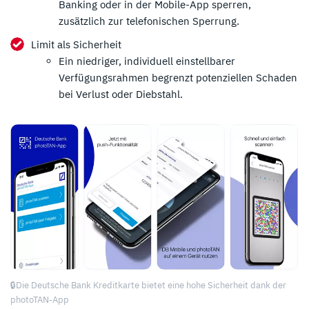
Banking oder in der Mobile-App sperren,
zusätzlich zur telefonischen Sperrung.
Limit als Sicherheit
Ein niedriger, individuell einstellbarer
Verfügungsrahmen begrenzt potenziellen Schaden
bei Verlust oder Diebstahl.
*
Zum Anbieter
🔒Die Deutsche Bank Kreditkarte bietet eine hohe Sicherheit dank der
photoTAN-App
* Affiliate Link