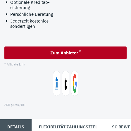
Optionale Kredit­ab­
sicherung
Persönliche Beratung
Jederzeit kostenlos
sondertilgen
*
Zum Anbieter
* Affiliate Link
AGB gelten, 18+
DETAILS
FLEXIBILITÄT ZAHLUNGSZIEL
SO BEWE