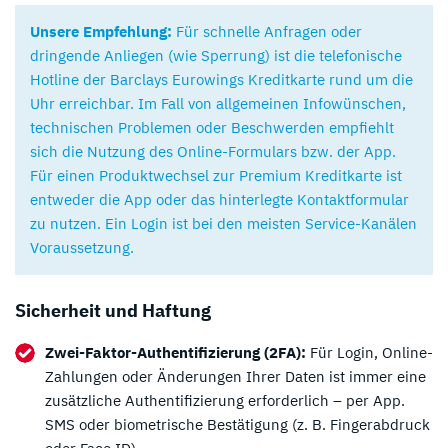
Unsere Empfehlung:
Für schnelle Anfragen oder
dringende Anliegen (wie Sperrung) ist die telefonische
Hotline der Barclays Eurowings Kreditkarte rund um die
Uhr erreichbar. Im Fall von allgemeinen Infowünschen,
technischen Problemen oder Beschwerden empfiehlt
sich die Nutzung des Online-Formulars bzw. der App.
Für einen Produktwechsel zur Premium Kreditkarte ist
entweder die App oder das hinterlegte Kontaktformular
zu nutzen. Ein Login ist bei den meisten Service-Kanälen
Voraussetzung.
Sicherheit und Haftung
Unsere Top Alternative zu Eurowings:
Zwei-Faktor-Authentifizierung (2FA):
Für Login, Online-
Zahlungen oder Änderungen Ihrer Daten ist immer eine
TF Bank Erfahrungen
-
zusätzliche Authentifizierung erforderlich – per App.
SMS oder biometrische Bestätigung (z. B. Fingerabdruck
AGB gelten, 18+