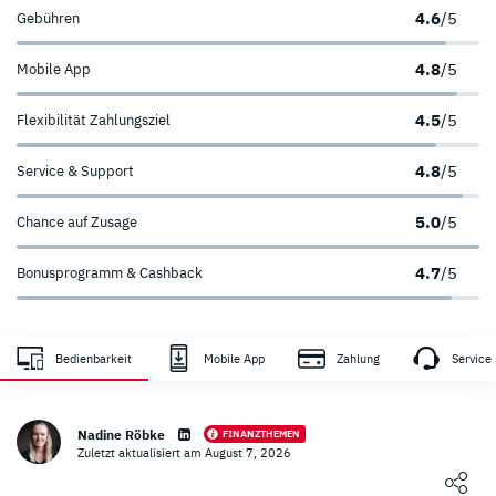
4.6
/5
Gebühren
4.8
/5
Mobile App
4.5
/5
Flexibilität Zahlungsziel
4.8
/5
Service & Support
5.0
/5
Chance auf Zusage
4.7
/5
Bonusprogramm & Cashback
Einzahlung
Auszahlung
Zahlungsanbieter
Gebühren
min/max
min/max
Bedienbarkeit
Mobile App
Zahlung
Service
mindestens 15€
1 - 250€
Auszahlung 3%, mindestens 3
mindestens 15€
Auszahlung 3%, mindestens 3
Nadine Röbke
FINANZTHEMEN
Zuletzt aktualisiert am August 7, 2026
Loading ...