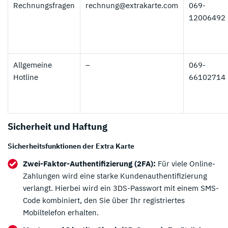
Rechnungsfragen
rechnung@extrakarte.com
069-
12006492
Allgemeine
–
069-
Hotline
66102714
Sicherheit und Haftung
Sicherheitsfunktionen der Extra Karte
Zwei-Faktor-Authentifizierung (2FA):
Für viele Online-
Zahlungen wird eine starke Kundenauthentifizierung
verlangt. Hierbei wird ein 3DS-Passwort mit einem SMS-
Code kombiniert, den Sie über Ihr registriertes
*
Zum Anbieter
Mobiltelefon erhalten.
* Affiliate Link