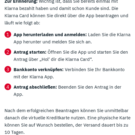
Zur Erinnerung:
Wichtig ist, dass Sie bereits einmal mit
Klarna bezahlt haben und damit schon Kunde sind. Die
Klarna Card können Sie direkt über die App beantragen und
läuft wie folgt ab:
App herunterladen und anmelden:
Laden Sie die Klarna
App herunter und melden Sie sich an.
Antrag starten:
Öffnen Sie die App und starten Sie den
Antrag über „Hol’ dir die Klarna Card“.
Bankkonto verknüpfen:
Verbinden Sie Ihr Bankkonto
mit der Klarna App.
Antrag abschließen:
Beenden Sie den Antrag in der
App.
Nach dem erfolgreichen Beantragen können Sie unmittelbar
danach die virtuelle Kreditkarte nutzen. Eine physische Karte
können Sie auf Wunsch bestellen, der Versand dauert bis zu
10 Tagen.