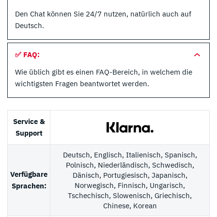
Den Chat können Sie 24/7 nutzen, natürlich auch auf
Deutsch.
✅
FAQ
:
Wie üblich gibt es einen FAQ-Bereich, in welchem die
wichtigsten Fragen beantwortet werden.
Service &
Support
Deutsch, Englisch, Italienisch, Spanisch,
Polnisch, Niederländisch, Schwedisch,
Verfügbare
Dänisch, Portugiesisch, Japanisch,
Norwegisch, Finnisch, Ungarisch,
Sprachen:
Tschechisch, Slowenisch, Griechisch,
Chinese, Korean