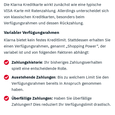
Die Klarna Kreditkarte wirkt zunächst wie eine typische
VISA-Karte mit Ratenzahlung. Allerdings unterscheidet sich
von klassischen Kreditkarten, besonders beim
Verfügungsrahmen und dessen Rückzahlung.
Variabler Verfügungsrahmen
Klarna bietet kein festes Kreditlimit. Stattdessen erhalten Sie
einen Verfügungsrahmen, genannt „Shopping Power“, der
variabel ist und von folgenden Faktoren abhängt:
Zahlungshistorie
: Ihr bisheriges Zahlungsverhalten
spielt eine entscheidende Rolle.
Ausstehende Zahlungen
: Bis zu welchem Limit Sie den
Verfügungsrahmen bereits in Anspruch genommen
haben.
Überfällige Zahlungen:
Haben Sie überfällige
Zahlungen? Dies reduziert Ihr Verfügungslimit drastisch.