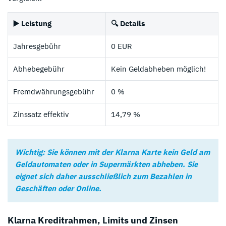
▶️ Leistung
🔍 Details
Jahresgebühr
0 EUR
Abhebegebühr
Kein Geldabheben möglich!
Fremdwährungsgebühr
0 %
Zinssatz effektiv
14,79 %
Wichtig: Sie können mit der Klarna Karte kein Geld am
Geldautomaten oder in Supermärkten abheben. Sie
eignet sich daher ausschließlich zum Bezahlen in
Geschäften oder Online.
Klarna Kreditrahmen, Limits und Zinsen