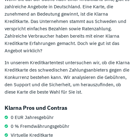
zahlreiche Angebote in Deutschland. Eine Karte, die
zunehmend an Bedeutung gewinnt, ist die Klarna
Kreditkarte. Das Unternehmen stammt aus Schweden und
verspricht einfaches Bezahlen sowie Ratenzahlung.
Zahlreiche Verbraucher haben bereits mit einer Klarna
Kreditkarte Erfahrungen gemacht. Doch wie gut ist das
Angebot wirklich?
In unserem Kreditkartentest untersuchen wir, ob die Klarna
Kreditkarte des schwedischen Zahlungsanbieters gegen die
Konkurrenz bestehen kann. Wir analysieren die Gebühren,
den Support und die Sicherheit, um herauszufinden, ob
diese Karte die beste Wahl für Sie ist.
Klarna Pros und Contras
0 EUR Jahresgebühr
0 % Fremdwährungsgebühr
Virtuelle Kreditkarte