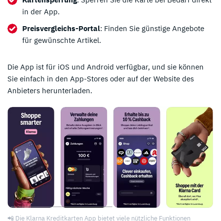
in der App.
Preisvergleichs-Portal
: Finden Sie günstige Angebote
für gewünschte Artikel.
Die App ist für iOS und Android verfügbar, und sie können
Sie einfach in den App-Stores oder auf der Website des
Anbieters herunterladen.
📲 Die Klarna Kreditkarten App bietet viele nützliche Funktionen