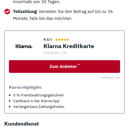
innerhalb von 30 Tagen.
Teilzahlung
: Verteilen Sie den Betrag auf bis zu 36
Monate, falls Sie das möchten.
4.5
/5
Klarna Kreditkarte
AGB gelten, 18+
*
Zum Anbieter
* Affiliate Link
Klarna Highlights
0 % Fremdwährungsgebühren
Cashback in der Klarna App
Verlängerbare Zahlungsfristen
Kundendienst