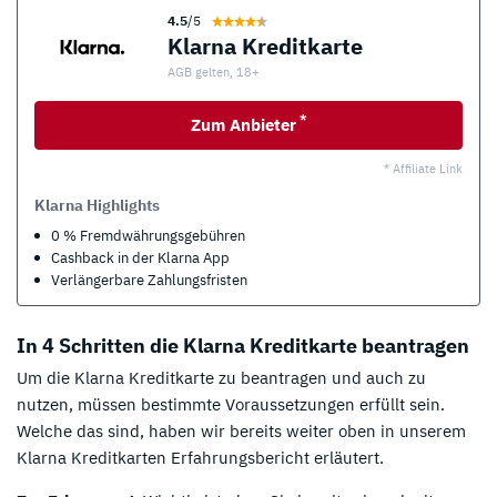
4.5
/5
Klarna Kreditkarte
AGB gelten, 18+
*
Zum Anbieter
* Affiliate Link
Klarna Highlights
0 % Fremdwährungsgebühren
Cashback in der Klarna App
Verlängerbare Zahlungsfristen
In 4 Schritten die Klarna Kreditkarte beantragen
Um die Klarna Kreditkarte zu beantragen und auch zu
nutzen, müssen bestimmte Voraussetzungen erfüllt sein.
Welche das sind, haben wir bereits weiter oben in unserem
Klarna Kreditkarten Erfahrungsbericht erläutert.