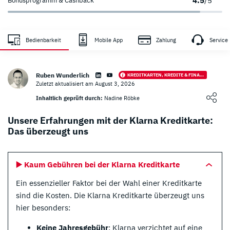
4.5
/5
Bonusprogramm & Cashback
Einzahlung
Auszahlung
Dauer
Dauer
Zahlungsanbieter
min/max
min/max
Einzahlung
Auszahlung
Bedienbarkeit
Mobile App
Zahlung
Service
mindestens 1€
sofort
mindestens 1€
sofort
Ruben Wunderlich
KREDITKARTEN, KREDITE & FINANZIERUNGEN
Zuletzt aktualisiert am August 3, 2026
Loading ...
Inhaltlich geprüft durch:
Nadine Röbke
50 - 5000€
1 - 5000€
sofort
2 - 5 Tage
Unsere Erfahrungen mit der Klarna Kreditkarte:
Das überzeugt uns
mindestens 1€
▶️
Kaum Gebühren bei der Klarna Kreditkarte
Ein essenzieller Faktor bei der Wahl einer Kreditkarte
mindestens 1€
sofort
sind die Kosten. Die Klarna Kreditkarte überzeugt uns
mindestens 1€
10 - 500€
sofort
sofort
hier besonders:
Keine Jahresgebühr
: Klarna verzichtet auf eine