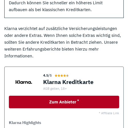
Dadurch können Sie schneller ein höheres Limit
aufbauen als bei klassischen Kreditkarten.
Klarna verzichtet auf zusätzliche Versicherungsleistungen
oder andere Extras. Wenn Ihnen solche Extras wichtig sind,
sollten Sie andere Kreditkarten in Betracht ziehen. Unsere
weiteren Erfahrungsberichte bieten hierzu mehr
Informationen.
4.5
/5
Klarna Kreditkarte
AGB gelten, 18+
*
Zum Anbieter
* Affiliate Link
Klarna Highlights