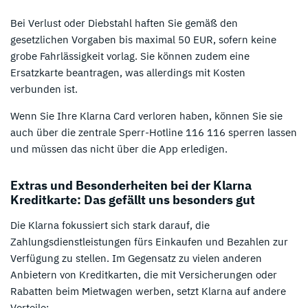
Bei Verlust oder Diebstahl haften Sie gemäß den
gesetzlichen Vorgaben bis maximal 50 EUR, sofern keine
grobe Fahrlässigkeit vorlag. Sie können zudem eine
Ersatzkarte beantragen, was allerdings mit Kosten
verbunden ist.
Wenn Sie Ihre Klarna Card verloren haben, können Sie sie
auch über die zentrale Sperr-Hotline 116 116 sperren lassen
und müssen das nicht über die App erledigen.
Extras und Besonderheiten bei der Klarna
Kreditkarte: Das gefällt uns besonders gut
Die Klarna fokussiert sich stark darauf, die
Zahlungsdienstleistungen fürs Einkaufen und Bezahlen zur
Verfügung zu stellen. Im Gegensatz zu vielen anderen
Anbietern von Kreditkarten, die mit Versicherungen oder
Rabatten beim Mietwagen werben, setzt Klarna auf andere
Vorteile: