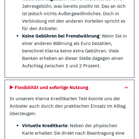
Jahresgebühr, was bereits positiv ist. Das an sich
ist jedoch nichts Außergewöhnliches. Doch in
Verbindung mit den anderen Vorteilen spricht es
für den Anbieter.
Keine Gebühren bei Fremdwährung
: Wenn Sie in
einer anderen Währung als Euro bezahlen,
berechnet Klarna keine extra Gebühren. Viele
Banken erheben an dieser Stelle dagegen einen
Aufschlag zwischen 1 und 2 Prozent.
▶️
Flexibilität und sofortige Nutzung
In unserem Klarna Kreditkarten Test konnte uns der
Anbieter auch durch den praktischen Einsatz im Alltag
überzeugen:
Virtuelle Kreditkarte
: Neben der physischen
Karte erhalten Sie direkt nach Beantragung eine