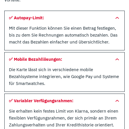
✅
Autopay-Limit
:
Mit dieser Funktion können Sie einen Betrag festlegen,
bis zu dem Sie Rechnungen automatisch bezahlen. Das
macht das Bezahlen einfacher und übersichtlicher.
✅
Mobile Bezahllösungen
:
Die Karte lässt sich in verschiedene mobile
Bezahlsysteme integrieren, wie Google Pay und Systeme
für Smartwatches.
✅
Variabler Verfügungsrahmen
:
Sie erhalten kein festes Limit von Klarna, sondern einen
flexiblen Verfügungsrahmen, der sich primär an Ihrem
Zahlungsverhalten und Ihrer Kredithistorie orientiert.