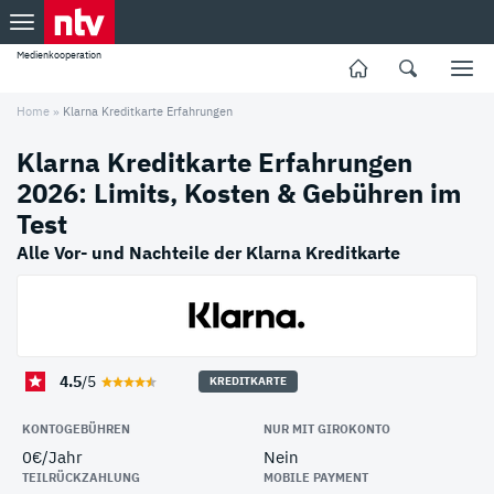
Medienkooperation
Home
»
Klarna Kreditkarte Erfahrungen
Klarna Kreditkarte Erfahrungen
2026: Limits, Kosten & Gebühren im
Test
Alle Vor- und Nachteile der Klarna Kreditkarte
4.5
/5
KREDITKARTE
KONTOGEBÜHREN
NUR MIT GIROKONTO
0€/Jahr
Nein
TEILRÜCKZAHLUNG
MOBILE PAYMENT