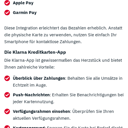
Apple Pay
Garmin Pay
Diese Integration erleichtert das Bezahlen erheblich. Anstatt
die physische Karte zu verwenden, nutzen Sie einfach Ihr
Smartphone für kontaktlose Zahlungen.
Die Klarna Kreditkarten-App
Die Klarna-App ist gewissermaßen das Herzstück und bietet
Ihnen zahlreiche Vorteile:
Überblick über Zahlungen
: Behalten Sie alle Umsätze in
Echtzeit im Auge.
Push-Nachrichten
: Erhalten Sie Benachrichtigungen bei
jeder Kartennutzung.
Verfügungsrahmen einsehen
: Überprüfen Sie Ihren
aktuellen Verfügungsrahmen.
Kartensperrung
: Sperren Sie die Karte bei Bedarf direkt