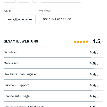
E-MAIL
TELEFON
inkorg@klarna.se
0046 8-120 120 00
4.5
GESAMTBEWERTUNG
/5
4.4
/5
Gebühren
4.5
/5
Mobile App
4.4
/5
Flexibilität Zahlungsziel
4.4
/5
Service & Support
4.6
/5
Chance auf Zusage