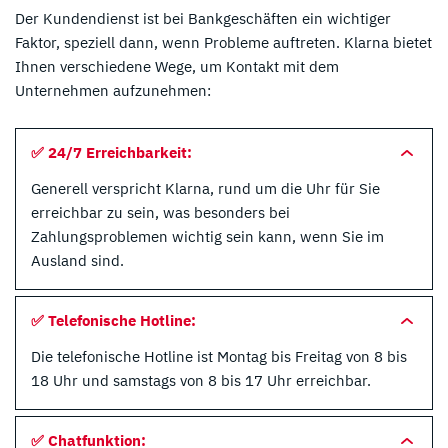
Der Kundendienst ist bei Bankgeschäften ein wichtiger
Faktor, speziell dann, wenn Probleme auftreten. Klarna bietet
Ihnen verschiedene Wege, um Kontakt mit dem
Unternehmen aufzunehmen:
✅
24/7 Erreichbarkeit
:
Generell verspricht Klarna, rund um die Uhr für Sie
erreichbar zu sein, was besonders bei
Zahlungsproblemen wichtig sein kann, wenn Sie im
Ausland sind.
✅
Telefonische Hotline
:
Die telefonische Hotline ist Montag bis Freitag von 8 bis
18 Uhr und samstags von 8 bis 17 Uhr erreichbar.
✅
Chatfunktion
: