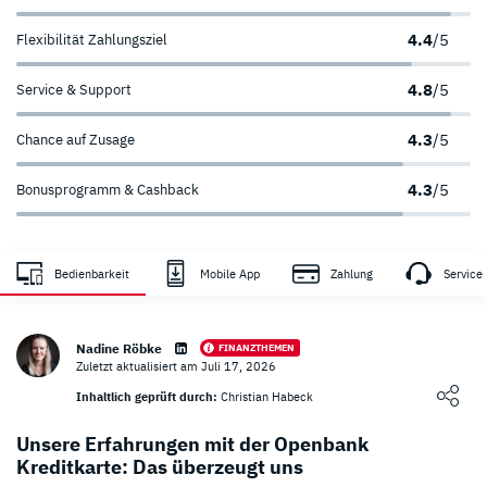
4.4
/5
Flexibilität Zahlungsziel
4.8
/5
Service & Support
4.3
/5
Chance auf Zusage
4.3
/5
Bonusprogramm & Cashback
Zahlungsanbieter
Sicherheit
Bedienbarkeit
Mobile App
Zahlung
Service
hoch
hoch
Nadine Röbke
FINANZTHEMEN
Zuletzt aktualisiert am Juli 17, 2026
sehr hoch
Loading ...
Inhaltlich geprüft durch:
Christian Habeck
Unsere Erfahrungen mit der Openbank
Kreditkarte: Das überzeugt uns