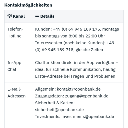
Kontaktmöglichkeiten
💡 Kanal
➡️ Details
Telefon-
Kunden: +49 (0) 69 945 189 175, montags
Hotline
bis sonntags von 8:00 bis 22:00 Uhr
Interessenten (noch keine Kunden): +49
(0) 69 945 189 718, gleiche Zeiten
In-App
Chatfunktion direkt in der App verfügbar –
Chat
ideal für schnelle Kommunikation, häufig
Erste-Adresse bei Fragen und Problemen.
E-Mail-
Allgemein: kontakt@openbank.de
Adressen
Zugangsdaten: zugang@openbank.de
Unsere Top Alternative zu Openbank:
Sicherheit & Karten:
TF Bank Erfahrungen
sicherheit@openbank.de
-
Investments: investments@openbank.de
AGB gelten, 18+