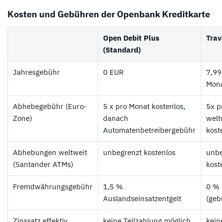
Kosten und Gebühren der Openbank Kreditkarte
Open Debit Plus
Trav
(Standard)
Jahresgebühr
0 EUR
7,99
Mon
Abhebegebühr (Euro-
5 x pro Monat kostenlos,
5x p
Zone)
danach
welt
Automatenbetreibergebühr
kost
Abhebungen weltweit
unbegrenzt kostenlos
unbe
(Santander ATMs)
kost
Fremdwährungsgebühr
1,5 %
0 %
Auslandseinsatzentgelt
(geb
Zinssatz effektiv
keine Teilzahlung möglich
kein