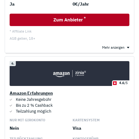
Ja
0€/Jahr
*
Zum Anbieter
* Affiliate Link
AGB gelten, 18+
Mehr anzeigen
6.
4.6
/5
Amazon Erfahrungen
Keine Jahresgebühr
Bis zu 2 % Cashback
Teilzahlung möglich
NUR MIT GIROKONTO
KARTENSYSTEM
Nein
Visa
TEILRÜCKZAHLUNG
KONTOGEBÜHR