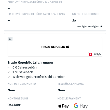
FREMDWÄHRUNGSGEBÜHR GELD ABHEBEN
–
FREMDWÄHRUNGSGEBÜHR KARTENZAHLUNG
NUR MIT GIROKONTO
–
Ja
Weniger anzeigen
4.
4.7
/5
Trade Republic Erfahrungen
0 € Jahresgebühr
1 % Saveback
Weltweit gebührenfrei Geld abheben
NUR MIT GIROKONTO
TEILRÜCKZAHLUNG
Nein
Nein
KONTOGEBÜHR
MOBILE PAYMENT
0€/Jahr