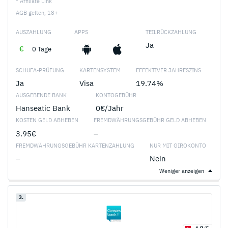
* Affiliate Link
AGB gelten, 18+
AUSZAHLUNG
APPS
TEILRÜCKZAHLUNG
Ja
0 Tage
SCHUFA-PRÜFUNG
KARTENSYSTEM
EFFEKTIVER JAHRESZINS
Ja
Visa
19.74%
AUSGEBENDE BANK
KONTOGEBÜHR
Hanseatic Bank
0€/Jahr
KOSTEN GELD ABHEBEN
FREMDWÄHRUNGSGEBÜHR GELD ABHEBEN
3.95€
–
FREMDWÄHRUNGSGEBÜHR KARTENZAHLUNG
NUR MIT GIROKONTO
–
Nein
Weniger anzeigen
3.