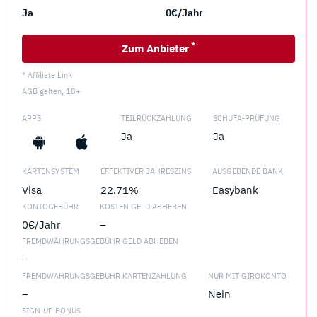
Ja
0€/Jahr
*
Zum Anbieter
* Affiliate Link
AGB gelten, 18+
APPS
TEILRÜCKZAHLUNG
SCHUFA-PRÜFUNG
Ja
Ja
KARTENSYSTEM
EFFEKTIVER JAHRESZINS
AUSGEBENDE BANK
Visa
22.71%
Easybank
KONTOGEBÜHR
KOSTEN GELD ABHEBEN
0€/Jahr
–
FREMDWÄHRUNGSGEBÜHR GELD ABHEBEN
–
FREMDWÄHRUNGSGEBÜHR KARTENZAHLUNG
NUR MIT GIROKONTO
–
Nein
SIGN-UP BONUS