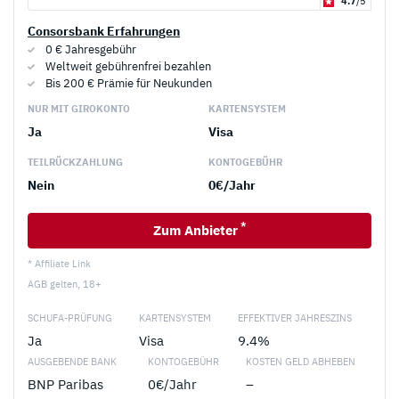
4.7
/5
Consorsbank Erfahrungen
0 € Jahresgebühr
Weltweit gebührenfrei bezahlen
Bis 200 € Prämie für Neukunden
NUR MIT GIROKONTO
KARTENSYSTEM
Ja
Visa
TEILRÜCKZAHLUNG
KONTOGEBÜHR
Nein
0€/Jahr
*
Zum Anbieter
* Affiliate Link
AGB gelten, 18+
SCHUFA-PRÜFUNG
KARTENSYSTEM
EFFEKTIVER JAHRESZINS
Ja
Visa
9.4%
AUSGEBENDE BANK
KONTOGEBÜHR
KOSTEN GELD ABHEBEN
BNP Paribas
0€/Jahr
–