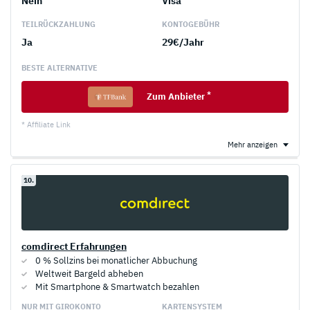
Nein
Visa
TEILRÜCKZAHLUNG
KONTOGEBÜHR
Ja
29€/Jahr
BESTE ALTERNATIVE
*
Zum Anbieter
* Affiliate Link
Mehr anzeigen
10.
comdirect Erfahrungen
0 % Sollzins bei monat­licher Abbuchung
Weltweit Bargeld abheben
Mit Smartphone & Smartwatch bezahlen
NUR MIT GIROKONTO
KARTENSYSTEM