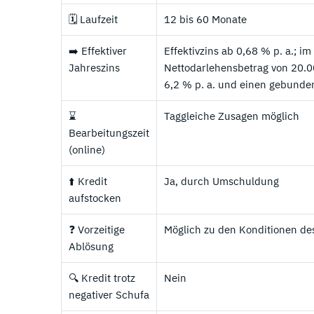
🗓️ Laufzeit
12 bis 60 Monate
➡️ Effektiver
Effektivzins ab 0,68 % p. a.; i
Jahreszins
Nettodarlehensbetrag von 20.00
6,2 % p. a. und einen gebunden
⌛
Taggleiche Zusagen möglich
Bearbeitungszeit
(online)
⬆️ Kredit
Ja, durch Umschuldung
aufstocken
❓ Vorzeitige
Möglich zu den Konditionen des
Ablösung
🔍 Kredit trotz
Nein
negativer Schufa