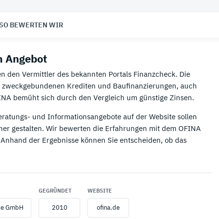
Paypal Kredit
Mastercard Kreditkarten

SO BEWERTEN WIR
Schufa Eintrag löschen
Virtuelle Kreditkarten
m Angebot
Kreditzinsen berechnen
Visa Kreditkarten
n den Vermittler des bekannten Portals Finanzcheck. Die
🌴 Kreditkarten für Reisen
nd zweckgebundenen Krediten und Baufinanzierungen, auch
INA bemüht sich durch den Vergleich um günstige Zinsen.
Beste Kreditkarte für Reisen
eratungs- und Informationsangebote auf der Website sollen
er gestalten. Wir bewerten die Erfahrungen mit dem OFINA
 Anhand der Ergebnisse können Sie entscheiden, ob das
GEGRÜNDET
WEBSITE
le GmbH
2010
ofina.de