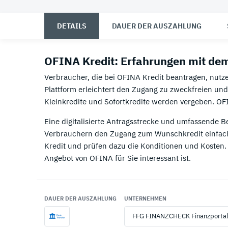
07.
07.
Consors Finanz Erfahrungen
Trade Republic Erfahrungen
08.
08.
Commerzbank Erfahrungen
awa7 Erfahrungen
DETAILS
DAUER DER AUSZAHLUNG
09.
09.
Creditplus Erfahrungen
Amazon Erfahrungen
OFINA Kredit: Erfahrungen mit de
10.
10.
Deutsche Bank Erfahrungen
C24 Erfahrungen
Verbraucher, die bei OFINA Kredit beantragen, nutze
Plattform erleichtert den Zugang zu zweckfreien u
11.
N26 Kreditkarte Erfahrungen
Kleinkredite und Sofortkredite werden vergeben. OF
12.
DKB Kreditkarte Erfahrungen
Eine digitalisierte Antragsstrecke und umfassende B
Verbrauchern den Zugang zum Wunschkredit einfach
Kredit und prüfen dazu die Konditionen und Kosten.
Angebot von OFINA für Sie interessant ist.
DAUER DER AUSZAHLUNG
UNTERNEHMEN
FFG FINANZCHECK Finanzporta