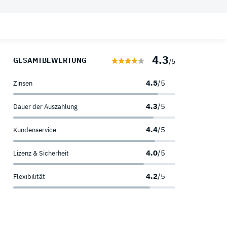
 Ratgeber
Sofortkredit
Umschuldungskredit
Welche Kreditkarten Arten gibt es?
4.3
Kredit für Selbstständige
Wann werden Kreditkarten abgerechnet?
GESAMTBEWERTUNG
/5
Was ist eine Kreditkartenkennung?
4.5
/5
Zinsen
4.3
/5
Dauer der Auszahlung
4.4
/5
Kundenservice
4.0
/5
Lizenz & Sicherheit
4.2
/5
Flexibilität