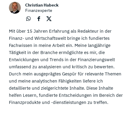
Christian Habeck
Finanzexperte
Über
Über
Über
Mit über 15 Jahren Erfahrung als Redakteur in der
Wha
Face
Twit
tsap
boo
ter
Finanz- und Wirtschaftswelt bringe ich fundiertes
p
k
teile
Fachwissen in meine Arbeit ein. Meine langjährige
teile
teile
n
Tätigkeit in der Branche ermöglichte es mir, die
n
n
Entwicklungen und Trends in der Finanzierungswelt
umfassend zu analysieren und kritisch zu bewerten.
Durch mein ausgeprägtes Gespür für relevante Themen
und meine analytischen Fähigkeiten liefere ich
detaillierte und zielgerichtete Inhalte. Diese Inhalte
helfen Lesern, fundierte Entscheidungen im Bereich der
Finanzprodukte und -dienstleistungen zu treffen.