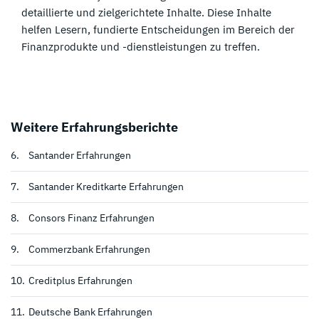
detaillierte und zielgerichtete Inhalte. Diese Inhalte
helfen Lesern, fundierte Entscheidungen im Bereich der
Finanzprodukte und -dienstleistungen zu treffen.
Weitere Erfahrungsberichte
6.
Santander Erfahrungen
7.
Santander Kreditkarte Erfahrungen
8.
Consors Finanz Erfahrungen
Unsere Top Alternative zu Volkswagen Bank:
9.
Commerzbank Erfahrungen
Targobank Erfahrungen
10.
Creditplus Erfahrungen
-
AGB gelten, 18+
11.
Deutsche Bank Erfahrungen