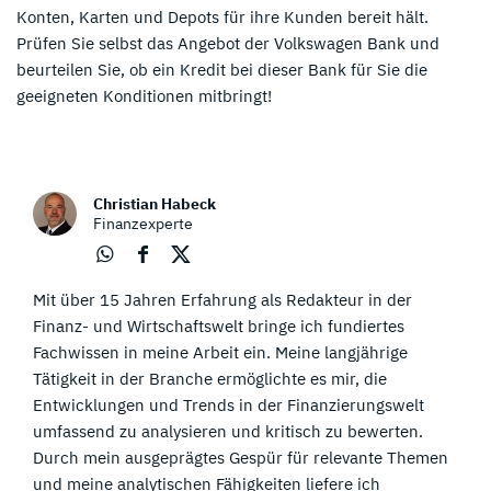
Konten, Karten und Depots für ihre Kunden bereit hält.
Prüfen Sie selbst das Angebot der Volkswagen Bank und
beurteilen Sie, ob ein Kredit bei dieser Bank für Sie die
geeigneten Konditionen mitbringt!
Christian Habeck
Finanzexperte
Über
Über
Über
Mit über 15 Jahren Erfahrung als Redakteur in der
Wha
Face
Twit
tsap
boo
ter
Finanz- und Wirtschaftswelt bringe ich fundiertes
p
k
teile
Fachwissen in meine Arbeit ein. Meine langjährige
teile
teile
n
Tätigkeit in der Branche ermöglichte es mir, die
n
n
Entwicklungen und Trends in der Finanzierungswelt
umfassend zu analysieren und kritisch zu bewerten.
Durch mein ausgeprägtes Gespür für relevante Themen
und meine analytischen Fähigkeiten liefere ich