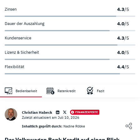
4.3
/5
Zinsen
4.0
/5
Dauer der Auszahlung
4.3
/5
Kundenservice
4.0
/5
Lizenz & Sicherheit
4.4
/5
Flexibilität
Zahlungsanbieter
Sicherheit
Bedienbarkeit
Ratenkredit
Fazit
sehr hoch
Christian Habeck
FINANZEXPERTE
Zuletzt aktualisiert am Juli 10, 2026
Loading ...
Inhaltlich geprüft durch:
Nadine Röbke
Der Volkswagen Bank Kredit auf einen Blick