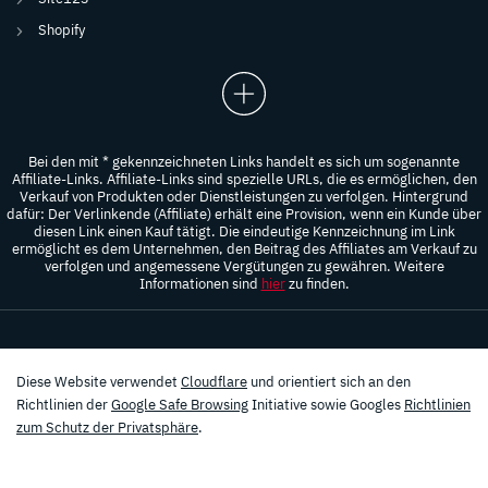
Shopify
Bei den mit * gekennzeichneten Links handelt es sich um sogenannte
Affiliate-Links. Affiliate-Links sind spezielle URLs, die es ermöglichen, den
Verkauf von Produkten oder Dienstleistungen zu verfolgen. Hintergrund
dafür: Der Verlinkende (Affiliate) erhält eine Provision, wenn ein Kunde über
diesen Link einen Kauf tätigt. Die eindeutige Kennzeichnung im Link
ermöglicht es dem Unternehmen, den Beitrag des Affiliates am Verkauf zu
verfolgen und angemessene Vergütungen zu gewähren. Weitere
Informationen sind
hier
zu finden.
Diese Website verwendet
Cloudflare
und orientiert sich an den
Richtlinien der
Google Safe Browsing
Initiative sowie Googles
Richtlinien
zum Schutz der Privatsphäre
.