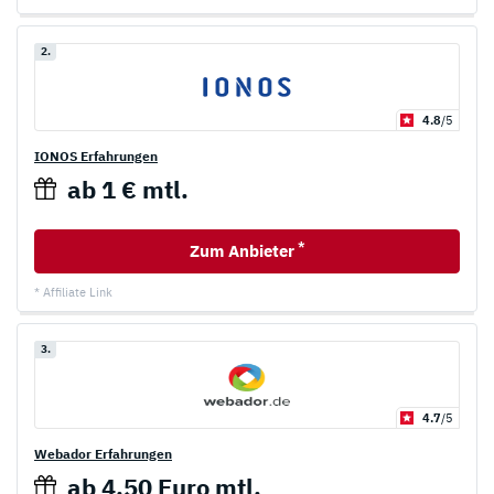
2.
4.8
/5
IONOS Erfahrungen
ab 1 € mtl.
*
Zum Anbieter
* Affiliate Link
3.
4.7
/5
Webador Erfahrungen
ab 4,50 Euro mtl.