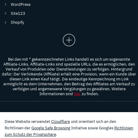
WordPress
Site123
Shopify
Bei den mit * gekennzeichneten Links handelt es sich um sogenannte
Affiliate-Links. Affiliate-Links sind spezielle URLs, die es ermöglichen, den
Verkauf von Produkten oder Dienstleistungen zu verfolgen. Hintergrund
dafür: Der Verlinkende (Affiliate) erhält eine Provision, wenn ein Kunde über
diesen Link einen Kauf tätigt. Die eindeutige Kennzeichnung im Link
ermöglicht es dem Unternehmen, den Beitrag des Affiliates am Verkauf zu
verfolgen und angemessene Vergütungen zu gewähren. Weitere
Informationen sind
hier
zu finden.
Diese Website verwendet
Cloudflare
und orientiert sich an den
Richtlinien der
Google Safe Browsing
Initiative sowie Googles
Richtlinien
zum Schutz der Privatsphäre
.