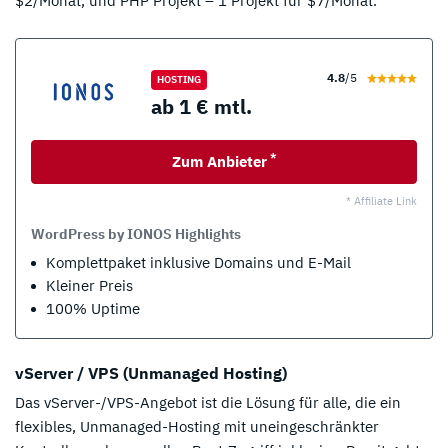
$2/Monat, und PHP Projekt – 1 Projekt für $7/Monat.
4.8
/5
HOSTING
ab 1 € mtl.
*
Zum Anbieter
* Affiliate Link
WordPress by IONOS Highlights
Komplettpaket inklusive Domains und E-Mail
Kleiner Preis
100% Uptime
vServer / VPS (Unmanaged Hosting)
Das vServer-/VPS-Angebot ist die Lösung für alle, die ein
flexibles, Unmanaged-Hosting mit uneingeschränkter