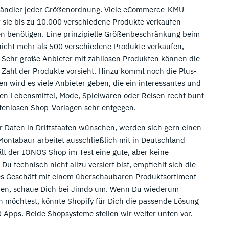
 Händler jeder Größenordnung. Viele eCommerce-KMU
r sie bis zu 10.000 verschiedene Produkte verkaufen
en benötigen. Eine prinzipielle Größenbeschränkung beim
 nicht mehr als 500 verschiedene Produkte verkaufen,
. Sehr große Anbieter mit zahllosen Produkten können die
r Zahl der Produkte vorsieht. Hinzu kommt noch die Plus-
en wird es viele Anbieter geben, die ein interessantes und
hen Lebensmittel, Mode, Spielwaren oder Reisen recht bunt
tenlosen Shop-Vorlagen sehr entgegen.
r Daten in Drittstaaten wünschen, werden sich gern einen
ontabaur arbeitet ausschließlich mit in Deutschland
ält der IONOS Shop im Test eine gute, aber keine
 Du technisch nicht allzu versiert bist, empfiehlt sich die
eines Geschäft mit einem überschaubaren Produktsortiment
hen, schaue Dich bei Jimdo um. Wenn Du wiederum
n möchtest, könnte Shopify für Dich die passende Lösung
0 Apps. Beide Shopsysteme stellen wir weiter unten vor.