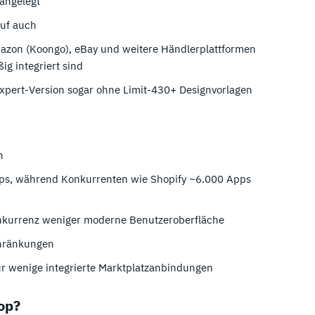
 angelegt
uf auch
azon (Koongo), eBay und weitere Händlerplattformen
g integriert sind
 Expert-Version sogar ohne Limit-430+ Designvorlagen
n
pps, während Konkurrenten wie Shopify ~6.000 Apps
onkurrenz weniger moderne Benutzeroberfläche
chränkungen
ur wenige integrierte Marktplatzanbindungen
op?