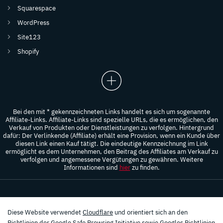
Squarespace
WordPress
Site123
Shopify
Bei den mit * gekennzeichneten Links handelt es sich um sogenannte
Affiliate-Links. Affiliate-Links sind spezielle URLs, die es ermöglichen, den
Verkauf von Produkten oder Dienstleistungen zu verfolgen. Hintergrund
dafür: Der Verlinkende (Affiliate) erhält eine Provision, wenn ein Kunde über
diesen Link einen Kauf tätigt. Die eindeutige Kennzeichnung im Link
ermöglicht es dem Unternehmen, den Beitrag des Affiliates am Verkauf zu
verfolgen und angemessene Vergütungen zu gewähren. Weitere
Informationen sind
hier
zu finden.
Diese Website verwendet
Cloudflare
und orientiert sich an den
Richtlinien der
Google Safe Browsing
Initiative sowie Googles
Richtlinien