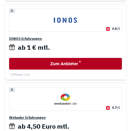
2.
4.8
/5
IONOS Erfahrungen
ab 1 € mtl.
*
Zum Anbieter
* Affiliate Link
3.
4.7
/5
Webador Erfahrungen
ab 4,50 Euro mtl.