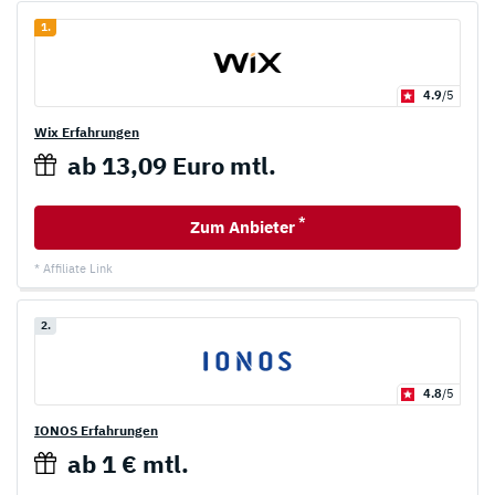
1.
4.9
/5
Wix Erfahrungen
ab 13,09 Euro mtl.
*
Zum Anbieter
* Affiliate Link
2.
4.8
/5
IONOS Erfahrungen
ab 1 € mtl.