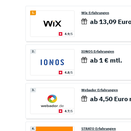
Wix Erfahrungen
1.
ab 13,09 Euro
4.9
/5
IONOS Erfahrungen
2.
ab 1 € mtl.
4.8
/5
Webador Erfahrungen
3.
ab 4,50 Euro 
4.7
/5
STRATO Erfahrungen
4.