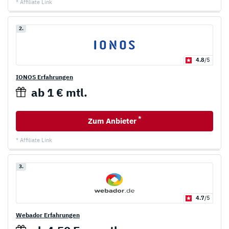
* Affiliate Link
2.
4.8
/5
IONOS Erfahrungen
ab 1 € mtl.
*
Zum Anbieter
* Affiliate Link
3.
4.7
/5
Webador Erfahrungen