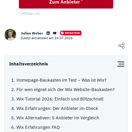
*
Zum Anbieter
* Affiliate Link
Julian Weber
REDAKTEUR
Eigenen Erfahrungsbericht schreiben
Zuletzt aktualisiert am 24.07.2026
Loading ...
0
NUTZER BEWERTUNG
/5
Inhaltsverzeichnis
5 Sterne
0%
Homepage-Baukasten im Test – Was ist Wix?
4 Sterne
0%
Für wen eignet sich der Wix Website-Baukasten?
3 Sterne
0%
Wix Tutorial 2026: Einfach und Blitzschnell
2 Sterne
0%
Wix Erfahrungen: Der Anbieter im Check
1 Stern
0%
Wix Alternativen: 5 Anbieter im Vergleich
Wix Erfahrungen FAQ