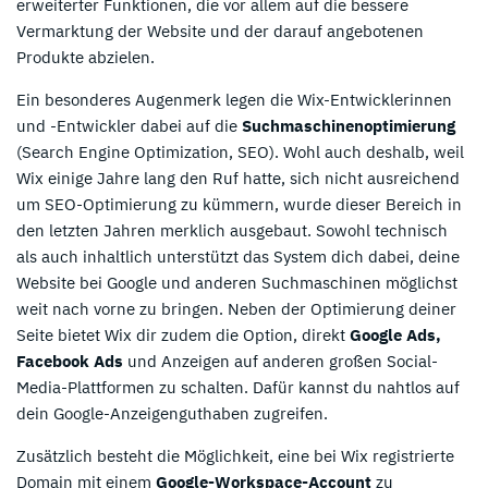
erweiterter Funktionen, die vor allem auf die bessere
Vermarktung der Website und der darauf angebotenen
Produkte abzielen.
Ein besonderes Augenmerk legen die Wix-Entwicklerinnen
und -Entwickler dabei auf die
Suchmaschinenoptimierung
(Search Engine Optimization, SEO). Wohl auch deshalb, weil
Wix einige Jahre lang den Ruf hatte, sich nicht ausreichend
um SEO-Optimierung zu kümmern, wurde dieser Bereich in
den letzten Jahren merklich ausgebaut. Sowohl technisch
als auch inhaltlich unterstützt das System dich dabei, deine
Website bei Google und anderen Suchmaschinen möglichst
weit nach vorne zu bringen. Neben der Optimierung deiner
Seite bietet Wix dir zudem die Option, direkt
Google Ads,
Facebook Ads
und Anzeigen auf anderen großen Social-
Media-Plattformen zu schalten. Dafür kannst du nahtlos auf
dein Google-Anzeigenguthaben zugreifen.
*
Zum Anbieter
ab 13,09 Euro mtl.
Zusätzlich besteht die Möglichkeit, eine bei Wix registrierte
Domain mit einem
Google-Workspace-Account
zu
* Affiliate Link