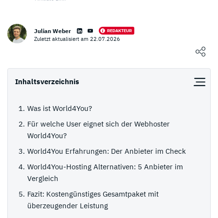
Julian Weber
REDAKTEUR
Eigenen Erfahrungsbericht schreiben
Zuletzt aktualisiert am 22.07.2026
Loading ...
0
NUTZER BEWERTUNG
/5
Inhaltsverzeichnis
5 Sterne
0%
Was ist World4You?
4 Sterne
0%
Für welche User eignet sich der Webhoster
3 Sterne
0%
World4You?
2 Sterne
0%
World4You Erfahrungen: Der Anbieter im Check
1 Stern
0%
World4You-Hosting Alternativen: 5 Anbieter im
Vergleich
Fazit: Kostengünstiges Gesamtpaket mit
überzeugender Leistung