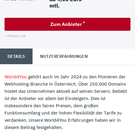
mtl.
*
Zum Anbieter
* Affiliate Link
DETAILS
NUTZERERFAHRUNGEN
SPEICHER
DOMAINS
DATENBANKEN
World4You
gehört auch im Jahr 2024 zu den Pionieren der
ab 25 GB
inklusive (1x)
ab 25 GB
Webhosting-Branche in Österreich. Über 250.000 Domains
LAUFZEIT
PREIS
hostet das Unternehmen aktuell auf seinen Servern. Beliebt
ab 12 Monate
ab 5,00 Euro
ist der Anbieter vor allem bei Einsteigern. Dies ist
mtl.
insbesondere den fairen Preisen, dem großen
Funktionsumfang und der hohen Flexibilität der Tarife zu
verdanken. Unsere World4You Erfahrungen haben wir in
*
Zum Anbieter
diesem Beitrag festgehalten.