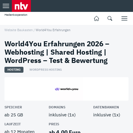
Medienkooperation
Website Baukasten
/
World4You Erfahrungen
World4You Erfahrungen 2026 –
Webhosting | Shared Hosting |
WordPress – Test & Bewertung
HOSTING
WORDPRESS HOSTING
SPEICHER
DOMAINS
DATENBANKEN
ab 25 GB
inklusive (1x)
inklusive (1x)
LAUFZEIT
PREIS
ab 12 Monaten
ab 4,00 Euro