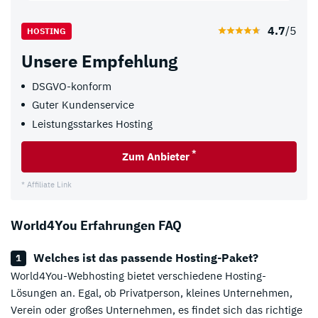
4.7
/5
HOSTING
Unsere Empfehlung
DSGVO-konform
Guter Kundenservice
Leistungsstarkes Hosting
*
Zum Anbieter
* Affiliate Link
World4You Erfahrungen FAQ
Welches ist das passende Hosting-Paket?
World4You-Webhosting bietet verschiedene Hosting-
*
Zum Anbieter
ab 4,00 Euro mtl.
Lösungen an. Egal, ob Privatperson, kleines Unternehmen,
Verein oder großes Unternehmen, es findet sich das richtige
* Affiliate Link